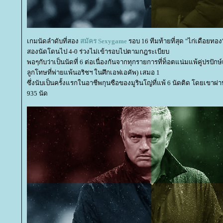
เกมนัดลำดับที่สอง
สมัคร
Sexygame
รอบ 16 ทีมท้ายที่สุด "ไก่เดือยทอ
สองนัดโดนไป 4-0 ร่วงไม่เข้ารอบไปตามกฎระเบียบ
พอๆกับว่าเป็นนัดที่ 6 ต่อเนื่องกันจากทุกรายการที่ท็อตแน่มแพ้คู่ปรปัก
ลูกโทษที่พ่ายแพ้นอริชฯ ในศึกเอฟเอคัพ) เสมอ 1
ซึ่งนับเป็นครั้งแรกในอาชีพกุนซือของมูรินโญ่ที่แพ้ 6 นัดติด โดยเขาผ
935 นัด