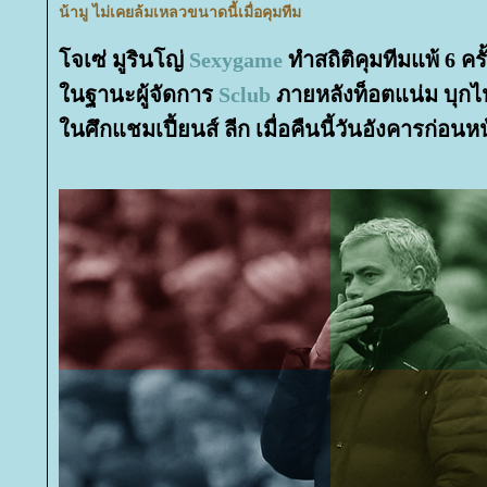
น้ามู ไม่เคยล้มเหลวขนาดนี้เมื่อคุมทีม
จเซ่ มูรินโญ่
Sexygame
ทำสถิติคุมทีมแพ้ 6 ครั
นฐานะผู้จัดการ
Sclub
ภายหลังท็อตแน่ม บุกไป
นศึกแชมเปี้ยนส์ ลีก เมื่อคืนนี้วันอังคารก่อนหน