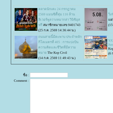
ตลาดนักเตะ 24 กรกฎาคม
2569 แมนซิตี้ทุ่ม 116 ล้าน
วิ่
ลิเวอร์พูลวางหมากล่า วินิซิอุส
ผ่
ฟรี
สมาชิกหมายเลข 9401743
(15
(25 ก.ค. 2569 14:36:44 น.)
ถนนสายนี้มีตะพาบ ประจำหลัก
YA
กิโลเมตรที่ 405 : การแบ่งปัน
Jun
ความคิดและชีวิตที่มีความ
Kop
หมา
The Kop Civil
(6 
(14 ก.ค. 2569 11:49:43 น.)
ชื่อ :
Comment :