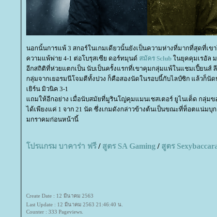
นอกนั้นการแพ้ 3 สกอร์ในเกมเดียวนั้นยังเป็นความห่างที่มากที่สุดที่เข
ความแพ้พ่าย 4-1 ต่อโบรุสเซีย ดอร์ทมุนด์
สมัคร
Sclub
นยุคคุมเรอัล มา
อีกสถิติที่ห่วยแตกเป็น นับเป็นครั้งแรกที่เขาคุมกลุ่มแพ้ในแชมเปี้ยนส์
กลุ่มจากเยอรมนีโจมตีทั้งปวง ก็คือสองนัดในรอบนี้กับไลป์ซิก แล้วก็นัดท
เยิร์น มิวนิค 3-1
ถมให้อีกอย่าง เมื่อนับสมัยที่มูรินโญ่คุมแมนเชสเตอร์ ยูไนเต็ด กลุ่มข
ได้เพียงแค่ 1 จาก 21 นัด ซึ่งเกมดังกล่าวข้างต้นเป็นขณะที่ท็อตแน่มบุกเจ
มกราคมก่อนหน้านี้
ปรแกรม บาคาร่า ฟรี
/
สูตร
SA Gaming
/
สูตร
Sexybaccar
Create Date : 12 มีนาคม 2563
Last Update : 12 มีนาคม 2563 21:46:40 น.
Counter : 333 Pageviews.