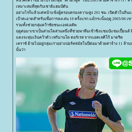
หนวดเคราช์ย้ายไปร่วมกลุ่ม "ลิเวอร์พูล" ในปี 2005 ด้วยค่าจ้างราว 7
เหมาะสมที่สุดกับเซาธ์แฮมป์ตัน
อย่างไรก็แล้วแต่หน้าแข้งผู้ครอบครองความสูง 201 ซม. เปิดตัวในถิ่
เป้าสะอาดสำหรับเพื่อการลงเล่น 19 ครั้งแรก แม้กระนั้นฤดู 2005/06 เ
รวมทั้งช่วยกลุ่มคว้าชัยชนะเอฟเอคัพ
ฤดูต่อมาเขาเป็นส่วนใดส่วนหนึ่งที่ช่วยพาทีมเข้าชิงแชมป์แชมเปี้ยนส์ ลี
ดงจะทุ่มเงินคว้าตัว เฟร์นานโด ตอร์เรส จากแอตเลติโก้ มาดริด
เคราช์ ย้ายไปอยู่กลุ่มเก่าอย่างปอร์ทสมัธในปีต่อมาด้วยค่าจ้าง 11 ล้าน
นั้นว่า