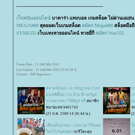
——————————————————
เว็บพนันออนไลน์
บาคาร่า แทงบอล เกมสล็อต ไม่ผ่านเอเย่น
MEGA888
สุดยอดเว็บเกมสล็อต
สมัคร
Mega888
สล็อตมือถ
STAR555
เว็บแทงหวยออนไลน์ หวยยี่กี
สมัคร
Star555
Create Date : 11 เมษายน 2563
Last Update : 11 เมษายน 2563 23:54:59 น.
Counter : 396 Pageviews.
ตลาดนักเตะ 24 กรกฎาคม 2569
ป
มนซิตี้ทุ่ม 116 ล้าน ลิเวอร์พูล
บ
วางหมากล่า วินิซิอุส ฟรี
สมาชิก
นอ
หมายเลข 9401743
ห
(25 ก.ค. 2569 14:36:44 น.)
(2
เดือนมิถุนายน - แบ่งเวลาให้บอล
วิ
ลกในวันฝนตก
กะริโตะคุง
2