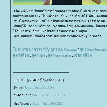
"เรื่องหนึ่งที่กวนใจผมเป็นการย้ายออกจากหงส์แดงในปี 2008" เขาตอบ
ินดีที่จะปลดปล่อยผมไป แล้วก็ขณะนั้นผมก็จะเป็นไปได้เพียงแค่แผนสอ
"หนึ่งในเหตุผลที่ผมย้ายไปปอร์ทสมัธด้วยเหตุว่าสตีเว่น เจอร์ราร์ด กั
เยี่ยมดูโอ้ แต่ว่า 18 เดือนถัดมา(ภายหลังย้าย) เพียงพอผมมองเห็นอันเด
ได้รับช่องทางเรื่อยมันทำให้ผมมีความคิดว่าคงจะอยู่ต่อ"
"คุณไม่สมควรย้ายออกจากสมาพันธ์อย่างหงส์แดงง่ายๆ" เขากล่าว
ปรแกรม บาคาร่า ฟรี
/
สูตร
SA Gaming
/
สูตร
Sexybaccar
สูตรสล็อต
,
สูตร
slot
,
สูตร
sexygame
,
เซียนสล็อต
——————————————————
LINE ID : @sbg888 (ใส่ @ ด้วยนะคะ )
Twitter :
https://bit.ly/39nA2y1
สมัครสมาชิก >>>
https://bit.ly/2UpUGIr
ช่อง Youtube
https://bit.ly/3bBQIDG