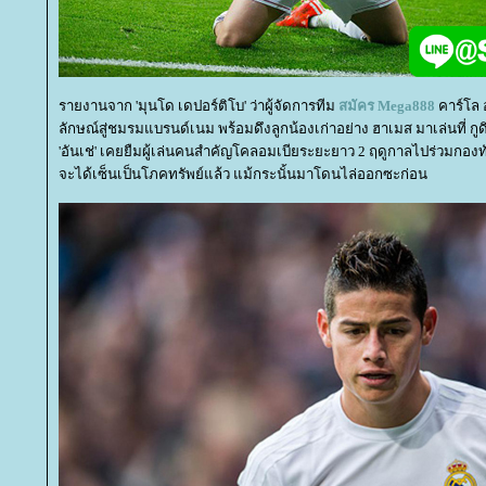
รายงานจาก 'มุนโด เดปอร์ติโบ' ว่าผู้จัดการทีม
สมัคร
Mega888
คาร์โล 
ลักษณ์สู่ชมรมแบรนด์เนม พร้อมดึงลูกน้องเก่าอย่าง ฮาเมส มาเล่นที่ กูด
'อันเช่' เคยยืมผู้เล่นคนสำคัญโคลอมเบียระยะยาว 2 ฤดูกาลไปร่วมกองทั
จะได้เซ็นเป็นโภคทรัพย์แล้ว แม้กระนั้นมาโดนไล่ออกซะก่อน