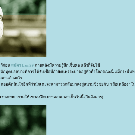
ไว้ก่อน
สมัคร
Lsm99
ภายหลังมีความรู้สึกเจ็บคอ แล้วก็จับไข้
นักฟุตบอลบางทีอาจได้รับเชื้อที่กำลังแพร่ระบาดอยู่ทั่วทั้งโลกขณะนี้ แม้กระนั้น
ล่าวมาแล้วอะไร
องคอยตัดสินใจอีกทีว่านักเตะจะสามารถกลับมาลงสู่สนามชิงชัยกับ "เสือเหลือง" ใน
ข้ พวกเราจะพยายามให้เขาลงฝึกเบาๆตอนเวลาเย็นวันนี้ (วันอังคาร)