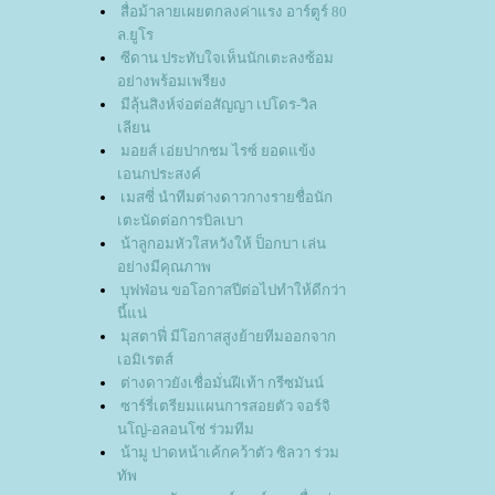
สื่อม้าลายเผยตกลงค่าแรง อาร์ตูร์ 80
ล.ยูโร
ซีดาน ประทับใจเห็นนักเตะลงซ้อม
อย่างพร้อมเพรียง
มีลุ้นสิงห์จ่อต่อสัญญา เปโดร-วิล
เลียน
มอยส์ เอ่ยปากชม ไรซ์ ยอดแข้ง
เอนกประสงค์
เมสซี่ นำทีมต่างดาวกางรายชื่อนัก
เตะนัดต่อการบิลเบา
น้าลูกอมหัวใสหวังให้ ป็อกบา เล่น
อย่างมีคุณภาพ
บุฟฟ่อน ขอโอกาสปีต่อไปทำให้ดีกว่า
นี้แน่
มุสตาฟี่ มีโอกาสสูงย้ายทีมออกจาก
เอมิเรตส์
ต่างดาวยังเชื่อมั่นฝีเท้า กรีซมันน์
ซาร์รี่เตรียมแผนการสอยตัว จอร์จิ
นโญ่-อลอนโซ่ ร่วมทีม
น้ามู ปาดหน้าเค้กคว้าตัว ซิลวา ร่วม
ทัพ