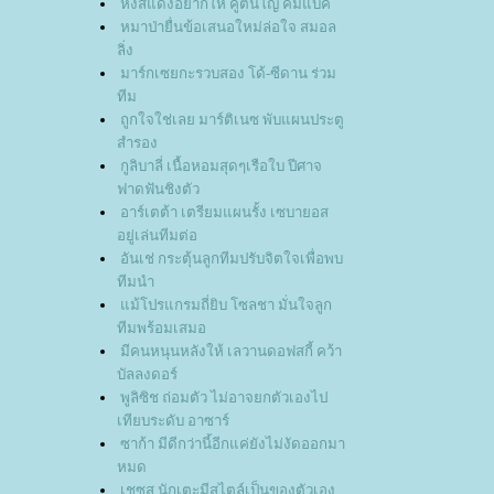
หงส์แดงอยากให้ คูตินโญ่ คัมแบ็ค
หมาป่ายื่นข้อเสนอใหม่ล่อใจ สมอล
ลิ่ง
มาร์กเซยกะรวบสอง โด้-ซีดาน ร่วม
ทีม
ถูกใจใช่เลย มาร์ติเนซ พับแผนประตู
สำรอง
กูลิบาลี่ เนื้อหอมสุดๆเรือใบ ปีศาจ
ฟาดฟันชิงตัว
อาร์เตต้า เตรียมแผนรั้ง เซบายอส
อยู่เล่นทีมต่อ
อันเช่ กระตุ้นลูกทีมปรับจิตใจเพื่อพบ
ทีมนำ
ม้โปรแกรมถี่ยิบ โซลชา มั่นใจลูก
ทีมพร้อมเสมอ
มีคนหนุนหลังให้ เลวานดอฟสกี้ คว้า
บัลลงดอร์
พูลิซิช ถ่อมตัว ไม่อาจยกตัวเองไป
เทียบระดับ อาซาร์
ซาก้า มีดีกว่านี้อีกแค่ยังไม่งัดออกมา
หมด
เชซุส นักเตะมีสไตล์เป็นของตัวเอง