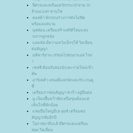
ปีศาจแดงพร้อมควักกระเป๋าจ่าย 50
ล้านป.แลก ซานโช่
คอสต้า พักก่อนร่างการยังไม่ฟิต
พร้อมลงสนาม
บุฟฟ่อน เตรียมสร้างสถิติใหม่แห่ง
วงการลูกหนัง
ลมพ์ส มีความหวังเล็กๆให้ วิลเลียน
ต่อสัญญา
มคิทาร์ยาน เร่ร่อนไปซบอาแอส โรม่
า
เชลซี ต้อนรับสองนักเตะรายใหม่เข้า
ทัพ
อาร์เตต้า เสนอผีแลกนักเตะกับ เกนดู
ซี่
เตรียมการต่อสัญญา ซาก้า อยู่ปืนต่อ
มู เป็นปลื้มคว้าชัยเหนือขุนค้อนแต่
เห็นใจที่พักน้อ
ฟนปืนใหญ่มีเฮ ลุยซ์ เตรียมต่อ
สัญญาเพิ่มอีกปี
อกาสมาถึงแล้วปีศาจแดงเตรียม
สอย วิลเลี่ยน