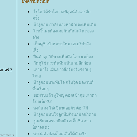
บทความทั้งหมด
รโฮ ได้รับโอกาสพิสูจน์ตัวเองอีก
ครั้ง
น้าลูกอม กำลังมองหานักเตะเพิ่มเติม
รดรี้ เผยต้องเจอกันตัดสินใครของ
จริง
เก็นดูซี่ เป้าหมายใหม่ เอเมรี่กำลัง
เล็ง
ปืนทำทุกวิถีทางเพื่อดึง โอบาเมย็อง
กัตตูโซ่ กระตุ้นทีมเน้นเกมลีกก่อน
เลาตาโร่ เมินข่าวลือรับจริงจังกับงู
สกอร์ 2-
หญ่
น้าลูกอมประทับใจ กรีนวู้ด ผลงานดี
ขึ้นเรื่อยๆ
อมรับแล้ว งูใหญ่ ดอดเข้าคุย เลาตา
ร่ อเล็กซิส
หงส์แดง ไฟเขียวสอยตัว ติอาโก้
น้าลูกอมมั่นใจลูกทีมถึงพักน้อยก็ตาม
งูเตรียมเจรจายืมตัว อเล็กซิส จาก
ปีศาจแดง
ซาเน่ ตัวปลดล็อคเสือใต้ตัวจริง
 comments