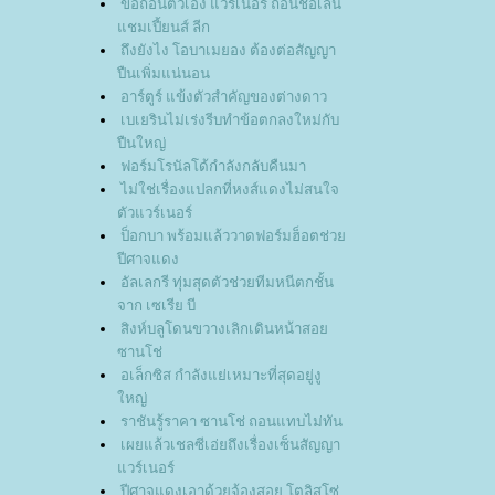
ขอถอนตัวเอง แวร์เนอร์ ถอนชื่อเล่น
ชมเปี้ยนส์ ลีก
ถึงยังไง โอบาเมยอง ต้องต่อสัญญา
ปืนเพิ่มแน่นอน
อาร์ตูร์ แข้งตัวสำคัญของต่างดาว
เบเยรินไม่เร่งรีบทำข้อตกลงใหม่กับ
ปืนใหญ่
ฟอร์มโรนัลโด้กำลังกลับคืนมา
ไม่ใช่เรื่องแปลกที่หงส์แดงไม่สนใจ
ตัวแวร์เนอร์
ป็อกบา พร้อมแล้ววาดฟอร์มฮ็อตช่ว
ปีศาจแดง
อัลเลกรี ทุ่มสุดตัวช่วยทีมหนีตกชั้น
จาก เซเรีย บี
สิงห์บลูโดนขวางเลิกเดินหน้าสอ
ซานโช่
อเล็กซิส กำลังแย่เหมาะที่สุดอยู่งู
หญ่
ราชันรู้ราคา ซานโช่ ถอนแทบไม่ทัน
เผยแล้วเชลซีเอ่ยถึงเรื่องเซ็นสัญญา
วร์เนอร์
ปีศาจแดงเอาด้วยจ้องสอย โตลิสโซ่