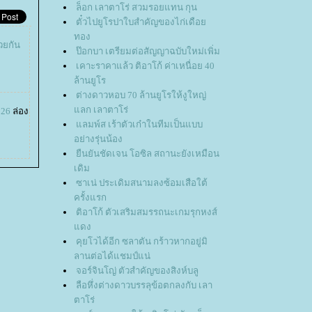
ล็อก เลาตาโร่ สวมรอยแทน กุน
ตั๋วไปยูโรปาใบสำคัญของไก่เดือ
ทอง
้วยกัน
ป๊อกบา เตรียมต่อสัญญาฉบับใหม่เพิ่ม
เคาะราคาแล้ว ติอาโก้ ค่าเหนื่อย 40
ล้านยูโร
ต่างดาวหอบ 70 ล้านยูโรให้งูใหญ่
ลก เลาตาโร่
026
ล่อง
ลมพ์ส เร้าตัวเก๋าในทีมเป็นแบบ
อย่างรุ่นน้อง
ืนยันชัดเจน โอซิล สถานะยังเหมือน
เดิม
ซาเน่ ประเดิมสนามลงซ้อมเสือใต้
ครั้งแรก
ติอาโก้ ตัวเสริมสมรรถนะเกมรุกหงส์
ดง
คุยโวได้อีก ซลาตัน กร้าวหากอยู่มิ
ลานต่อได้แชมป์แน่
จอร์จินโญ่ ตัวสำคัญของสิงห์บลู
ลือหึ่งต่างดาวบรรลุข้อตกลงกับ เลา
ตาโร่