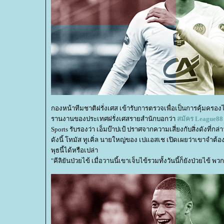
กองหน้าทีมชาติฝรั่งเศส เข้ารับการตรวจเพื่อเป็นการคุ้มครอง
รานงานของประเทศฝรั่งเศสรายสำนักบอกว่า
สมัคร
League88
Sports รับรองว่า เอ็มบ๊าปเป้ ปราศจากความเสี่ยงกับสิ่งดังที่ก
ดังนี้ โทมัส ทูเคิ่ล นายใหญ่ของ เปแอสเช เปิดเผยว่าเขาจำต้
พุธนี้ได้หรือเปล่า
"คีลิยันป่วยไข้ เมื่อวานนี้เขาเจ็บไข้รวมทั้งวันนี้ก็ยังป่วยไ