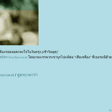
้องรอคอยตกลงใจในวันพรุ่ง (เช้าวันพุธ)"
สมัคร
Sexybaccarat
ดยเกมแรกพวกเขาบุกไปแพ้ต่อ "เสือเหลือง" ที่เยอรมนีด้วย
baccarat
/
สูตรบาคาร่า
0