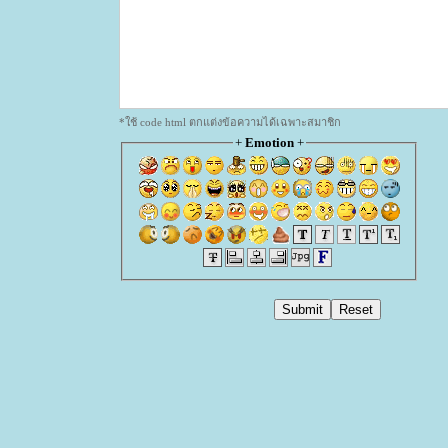
*ใช้ code html ตกแต่งข้อความได้เฉพาะสมาชิก
+
Emotion
+