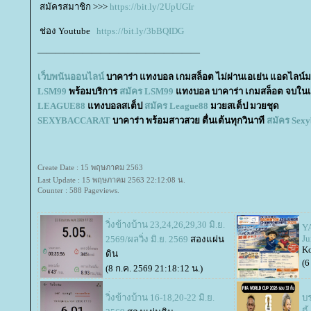
สมัครสมาชิก >>>
https://bit.ly/2UpUGIr
ช่อง Youtube
https://bit.ly/3bBQIDG
——————————————————
เว็บพนันออนไลน์
บาคาร่า แทงบอล เกมสล็อต ไม่ผ่านเอเย่น แอดไลน์ม
LSM99
พร้อมบริการ
สมัคร
LSM99
ทงบอล บาคาร่า เกมสล็อต จบในเว
LEAGUE88
ทงบอลสเต็ป
สมัคร
League88
มวยสเต็ป มวยชุด
SEXYBACCARAT
บาคาร่า พร้อมสาวสวย ตื่นเต้นทุกวินาที
สมัคร
Sexy
Create Date : 15 พฤษภาคม 2563
Last Update : 15 พฤษภาคม 2563 22:12:08 น.
Counter : 588 Pageviews.
วิ่งข้างบ้าน 23,24,26,29,30 มิ.ย.
Y
Ju
2569/ผลวิ่ง มิ.ย. 2569
สองแผ่น
Ko
ดิน
(6
(8 ก.ค. 2569 21:18:12 น.)
วิ่งข้างบ้าน 16-18,20-22 มิ.ย.
บร