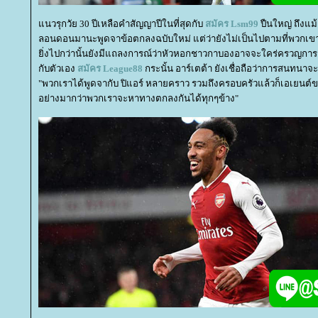
นวรุกวัย 30 ปีเหลือคำสัญญาปีในที่สุดกับ
สมัคร
Lsm99
ปืนใหญ่ ถึงแม
ลอนดอนมานะพูดจาข้อตกลงฉบับใหม่ แต่ว่ายังไม่เป็นไปตามที่พวกเ
ิ่งไปกว่านั้นยังมีแถลงการณ์ว่าหัวหอกชาวกาบองอาจจะใคร่ครวญการ
กับตัวเอง
สมัคร
League88
กระนั้น อาร์เตต้า ยังเชื่อถือว่าการสนทนาจะ
"พวกเราได้พูดจากับ ปิแอร์ หลายคราว รวมถึงครอบครัวแล้วก็เอเยนต์ข
อย่างมากว่าพวกเราจะหาทางตกลงกันได้ทุกๆข้าง"