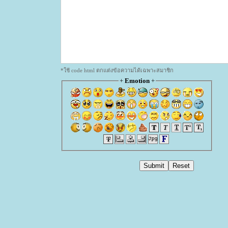
*ใช้ code html ตกแต่งข้อความได้เฉพาะสมาชิก
+
Emotion
+