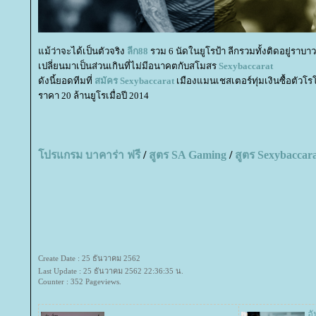
ม้ว่าจะได้เป็นตัวจริง
ลีก
88
รวม 6 นัดในยูโรป้า ลีกรวมทั้งติดอยู่ราบา
เปลี่ยนมาเป็นส่วนเกินที่ไม่มีอนาคตกับสโมสร
Sexybaccarat
ดังนี้ยอดทีมที่
สมัคร
Sexybaccarat
เมืองแมนเชสเตอร์ทุ่มเงินซื้อตัวโ
ราคา 20 ล้านยูโรเมื่อปี 2014
ปรแกรม บาคาร่า ฟรี
/
สูตร
SA Gaming
/
สูตร
Sexybaccar
Create Date : 25 ธันวาคม 2562
Last Update : 25 ธันวาคม 2562 22:36:35 น.
Counter : 352 Pageviews.
อ