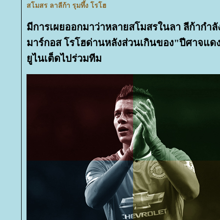
สโมสร ลาลีก้า รุมทึ้ง โรโฮ
มีการเผยออกมาว่าหลายสโมสรในลา ลีก้ากำล
มาร์กอส โรโฮด่านหลังส่วนเกินของ"ปีศาจแด
ูไนเต็ดไปร่วมทีม