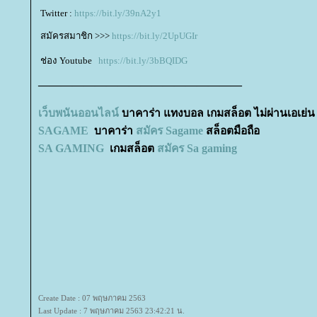
Twitter :
https://bit.ly/39nA2y1
สมัครสมาชิก >>>
https://bit.ly/2UpUGIr
ช่อง Youtube
https://bit.ly/3bBQIDG
——————————————————
เว็บพนันออนไลน์
บาคาร่า แทงบอล เกมสล็อต ไม่ผ่านเอเย่น
SAGAME
บาคาร่า
สมัคร
Sagame
สล็อตมือถือ
SA GAMING
เกมสล็อต
สมัคร
Sa gaming
Create Date : 07 พฤษภาคม 2563
Last Update : 7 พฤษภาคม 2563 23:42:21 น.