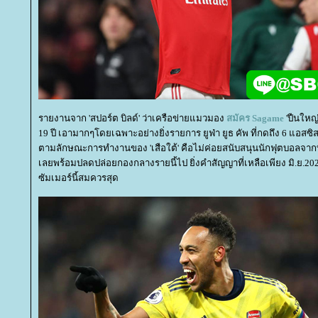
รายงานจาก 'สปอร์ต บิลด์' ว่าเครือข่ายแมวมอง
สมัคร
Sagame
'ปืนใหญ
19 ปี เอามากๆโดยเฉพาะอย่างยิ่งรายการ ยูฟ่า ยูธ คัพ ที่กดถึง 6 แอส
ตามลักษณะการทำงานของ 'เสือใต้' คือไม่ค่อยสนับสนุนนักฟุตบอลจากท
เลยพร้อมปลดปล่อยกองกลางรายนี้ไป ยิ่งคำสัญญาที่เหลือเพียง มิ.ย.202
ซัมเมอร์นี้สมควรสุด