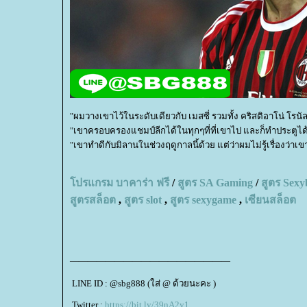
"ผมวางเขาไว้ในระดับเดียวกับ เมสซี่ รวมทั้ง คริสติอาโน่ โรนัล
"เขาครอบครองแชมป์ลีกได้ในทุกๆที่ที่เขาไป และก็ทำประตูได
"เขาทำดีกับมิลานในช่วงฤดูกาลนี้ด้วย แต่ว่าผมไม่รู้เรื่องว่
ปรแกรม บาคาร่า ฟรี
/
สูตร
SA Gaming
/
สูตร
Sexy
สูตรสล็อต
,
สูตร
slot
,
สูตร
sexygame
,
เซียนสล็อต
——————————————————
LINE ID : @sbg888 (ใส่ @ ด้วยนะคะ )
Twitter :
https://bit.ly/39nA2y1