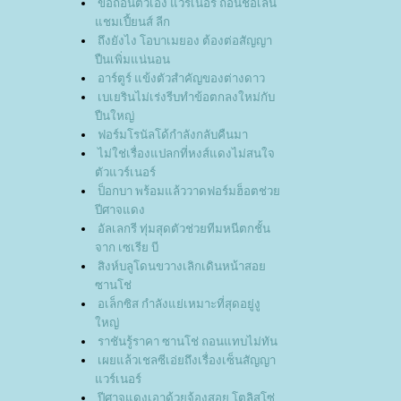
ขอถอนตัวเอง แวร์เนอร์ ถอนชื่อเล่น
ชมเปี้ยนส์ ลีก
ถึงยังไง โอบาเมยอง ต้องต่อสัญญา
ปืนเพิ่มแน่นอน
อาร์ตูร์ แข้งตัวสำคัญของต่างดาว
เบเยรินไม่เร่งรีบทำข้อตกลงใหม่กับ
ปืนใหญ่
ฟอร์มโรนัลโด้กำลังกลับคืนมา
ไม่ใช่เรื่องแปลกที่หงส์แดงไม่สนใจ
ตัวแวร์เนอร์
ป็อกบา พร้อมแล้ววาดฟอร์มฮ็อตช่ว
ปีศาจแดง
อัลเลกรี ทุ่มสุดตัวช่วยทีมหนีตกชั้น
จาก เซเรีย บี
สิงห์บลูโดนขวางเลิกเดินหน้าสอ
ซานโช่
อเล็กซิส กำลังแย่เหมาะที่สุดอยู่งู
หญ่
ราชันรู้ราคา ซานโช่ ถอนแทบไม่ทัน
เผยแล้วเชลซีเอ่ยถึงเรื่องเซ็นสัญญา
วร์เนอร์
ปีศาจแดงเอาด้วยจ้องสอย โตลิสโซ่