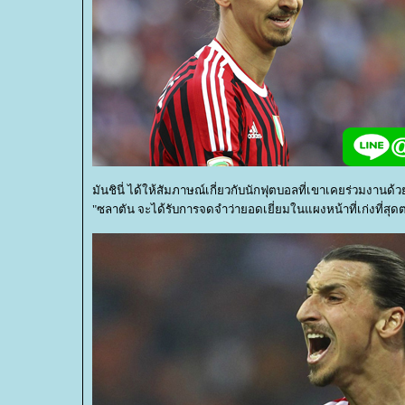
มันชินี่ ได้ให้สัมภาษณ์เกี่ยวกับนักฟุตบอลที่เขาเคยร่วมงานด้
"ซลาตัน จะได้รับการจดจำว่ายอดเยี่ยมในแผงหน้าที่เก่งที่สุดต