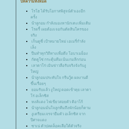
บทความทั้งหมด
รโฮ ได้รับโอกาสพิสูจน์ตัวเองอีก
ครั้ง
น้าลูกอม กำลังมองหานักเตะเพิ่มเติม
รดรี้ เผยต้องเจอกันตัดสินใครของ
จริง
เก็นดูซี่ เป้าหมายใหม่ เอเมรี่กำลัง
เล็ง
ปืนทำทุกวิถีทางเพื่อดึง โอบาเมย็อง
กัตตูโซ่ กระตุ้นทีมเน้นเกมลีกก่อน
เลาตาโร่ เมินข่าวลือรับจริงจังกับงู
หญ่
น้าลูกอมประทับใจ กรีนวู้ด ผลงานดี
ขึ้นเรื่อยๆ
อมรับแล้ว งูใหญ่ ดอดเข้าคุย เลาตา
ร่ อเล็กซิส
หงส์แดง ไฟเขียวสอยตัว ติอาโก้
น้าลูกอมมั่นใจลูกทีมถึงพักน้อยก็ตาม
งูเตรียมเจรจายืมตัว อเล็กซิส จาก
ปีศาจแดง
ซาเน่ ตัวปลดล็อคเสือใต้ตัวจริง