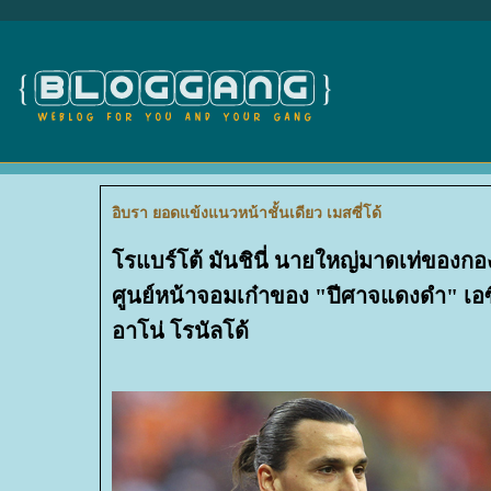
อิบรา ยอดแข้งแนวหน้าชั้นเดียว เมสซี่โด้
รแบร์โต้ มันชินี่ นายใหญ่มาดเท่ของกองทั
ศูนย์หน้าจอมเก๋าของ "ปีศาจแดงดำ" เอซี 
อาโน่ โรนัลโด้