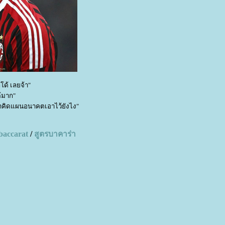
โด้ เลยจ้า"
้มาก"
าเขาคิดแผนอนาคตเอาไว้ยังไง"
baccarat
/
สูตรบาคาร่า