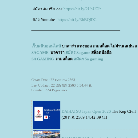
สมัครสมาชิก >>>
https://bit.ly/2UpUGIr
ช่อง Youtube
https://bit.ly/3bBQIDG
——————————————————
เว็บพนันออนไลน์
บาคาร่า แทงบอล เกมสล็อต ไม่ผ่านเอเย่น แ
SAGAME
บาคาร่า
สมัคร
Sagame
สล็อตมือถือ
SA GAMING
เกมสล็อต
สมัคร
Sa gaming
Create Date : 22 เมษายน 2563
Last Update : 22 เมษายน 2563 0:54:44 น.
Counter : 334 Pageviews.
DAIHATSU Japan Open 2026
The Kop Civil
(20 ก.ค. 2569 14:42:39 น.)