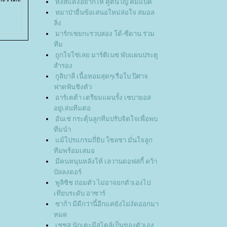
หงส์แดงอยากให้ คูตินโญ่ คัมแบ็ค
หมาป่ายื่นข้อเสนอใหม่ล่อใจ สมอล
ลิ่ง
มาร์กเซยกะรวบสอง โด้-ซีดาน ร่วม
ทีม
ถูกใจใช่เลย มาร์ติเนซ พับแผนประตู
สำรอง
กูลิบาลี่ เนื้อหอมสุดๆเรือใบ ปีศาจ
ฟาดฟันชิงตัว
อาร์เตต้า เตรียมแผนรั้ง เซบายอส
อยู่เล่นทีมต่อ
อันเช่ กระตุ้นลูกทีมปรับจิตใจเพื่อพบ
ทีมนำ
ม้โปรแกรมถี่ยิบ โซลชา มั่นใจลูก
ทีมพร้อมเสมอ
มีคนหนุนหลังให้ เลวานดอฟสกี้ คว้า
บัลลงดอร์
พูลิซิช ถ่อมตัว ไม่อาจยกตัวเองไป
เทียบระดับ อาซาร์
ซาก้า มีดีกว่านี้อีกแค่ยังไม่งัดออกมา
หมด
เชซุส นักเตะมีสไตล์เป็นของตัวเอง