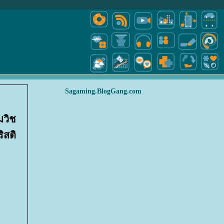
Sagaming.BlogGang.com
มวิช
ิสติ