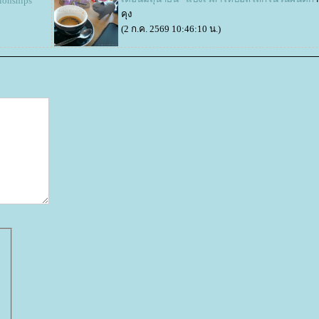
ionships
คุง
(2 ก.ค. 2569 10:46:10 น.)