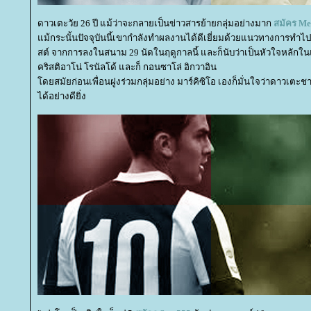
ดาวเตะวัย 26 ปี แม้ว่าจะกลายเป็นข่าวสารย้ายกลุ่มอย่างมาก
สมัคร
Me
ม้กระนั้นปัจจุบันนี้เขากำลังทำผลงานได้ดีเยี่ยมด้วยแนวทางการทำไปแ
สต์ จากการลงในสนาม 29 นัดในฤดูกาลนี้ และก็นับว่าเป็นหัวใจหลักใน
คริสติอาโน่ โรนัลโด้ และก็ กอนซาโล่ อิกวาอิน
ดยสมัยก่อนเพื่อนฝูงร่วมกลุ่มอย่าง มาร์คิซิโอ เองก็มั่นใจว่าดาวเตะ
ได้อย่างดียิ่ง