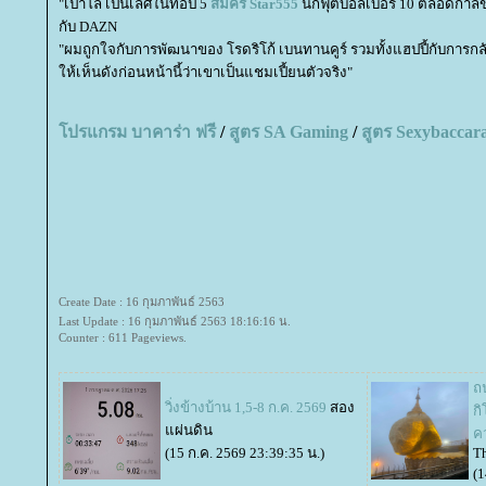
"เปาโล เป็นเลิศในท็อป 5
สมัคร
Star555
นักฟุตบอลเบอร์ 10 ตลอดกาลของ
กับ DAZN
"ผมถูกใจกับการพัฒนาของ โรดริโก้ เบนทานคูร์ รวมทั้งแฮปปี้กับการกล
ห้เห็นดังก่อนหน้านี้ว่าเขาเป็นแชมเปี้ยนตัวจริง"
ปรแกรม บาคาร่า ฟรี
/
สูตร
SA Gaming
/
สูตร
Sexybaccar
Create Date : 16 กุมภาพันธ์ 2563
Last Update : 16 กุมภาพันธ์ 2563 18:16:16 น.
Counter : 611 Pageviews.
ถ
วิ่งข้างบ้าน 1,5-8 ก.ค. 2569
สอง
กิ
ผ่นดิน
ค
(15 ก.ค. 2569 23:39:35 น.)
Th
(1