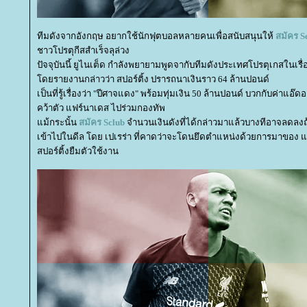
ทีมดังจากอังกฤษ อยากใช้นักฟุตบอลหลายคนเพื่อสนับสนุนให้
สมัคร
S
ชาวโปรตุกีสสำเร็จลุล่วง
ปัจจุบันนี้ ยูไนเต็ด กำลังพยายามพูดจากับทีมดังประเทศโปรตุเกสใน
ดยรายงานกล่าวว่า สปอร์ติ้ง ปรารถนาเงินราว 64 ล้านปอนด์
เป็นที่รู้เรื่องว่า "ปีศาจแดง" พร้อมทุ่มเงิน 50 ล้านปอนด์ บวกกับค่าแอ๊
คว้าตัว แฟร์นาเดส ไปร่วมกองทัพ
ม้กระนั้น
สมัคร
Sclub
จำนวนเงินดังที่ได้กล่าวมาแล้วบางทีอาจลดลงถ
เข้าไปในดีล โดย เปเรร่า ที่คาดว่าจะโดนยึดตำแหน่งด้วยการมาของ แ
สปอร์ติ้งยืมตัวใช้งาน