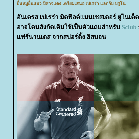
ื่นหมูยื่นแมว ปีศาจแดง เตรียมเสนอ เปเรร่า แลกกับ บรูโน่
อันเดรส เปเรร่า มิดฟิลด์แมนเชสเตอร์ ยูไนเต็
อาจโดนสังกัดเดิมใช้เป็นตัวแถมสำหรับ
Sclub
ฟร์นานเดส จากสปอร์ติ้ง ลิสบอน