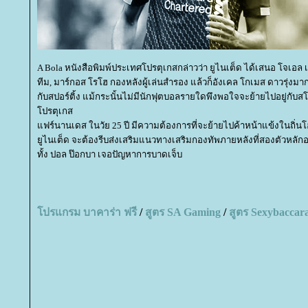
A Bola หนังสือพิมพ์ประเทศโปรตุเกสกล่าวว่า ยูไนเต็ด ได้เสนอ โจเอล เป
ทีม, มาร์กอส โรโฮ กองหลังผู้เล่นสำรอง แล้วก็อังเคล โกเมส ดาวรุ่
กับสปอร์ติ้ง แม้กระนั้นไม่มีนักฟุตบอลรายใดพึงพอใจจะย้ายไปอยู่ก
ปรตุเกส
ฟร์นานเดส ในวัย 25 ปี มีความต้องการที่จะย้ายไปค้าหน้าแข้งในถิ
ูไนเต็ด จะต้องรีบส่งเสริมแนวทางเสริมกองทัพภายหลังที่สองตัวหลักอย
ทั้ง ปอล ป๊อกบา เจอปัญหาการบาดเจ็บ
ปรแกรม บาคาร่า ฟรี
/
สูตร
SA Gaming
/
สูตร
Sexybaccar