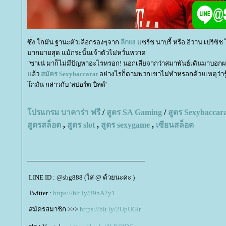
ซึ่ง โกมัน ฐานะตัวเลือกรองๆจาก
ลีก
88
ซร์ช นาบรี้ หรือ อิวาน เปริซิ
มากมายสุด แม้กระนั้นเจ้าตัวไม่หวั่นหวาด
"ซาเน่ มาก็ไม่มีปัญหาอะไรหรอก! นอกเสียจากว่าสมาพันธ์เดินมาบอกผมว่
ล้ว
สมัคร
Sexybaccarat
อย่างไรก็ตามพวกเขาไม่ทำหรอกด้วยเหตุว่ารู
กมัน กล่าวกับ 'สปอร์ต บิลด์'
ปรแกรม บาคาร่า ฟรี
/
สูตร
SA Gaming
/
สูตร
Sexybaccar
สูตรสล็อต
,
สูตร
slot
,
สูตร
sexygame
,
เซียนสล็อต
——————————————————
LINE ID : @sbg888 (ใส่ @ ด้วยนะคะ )
Twitter :
https://bit.ly/39nA2y1
สมัครสมาชิก >>>
https://bit.ly/2UpUGIr