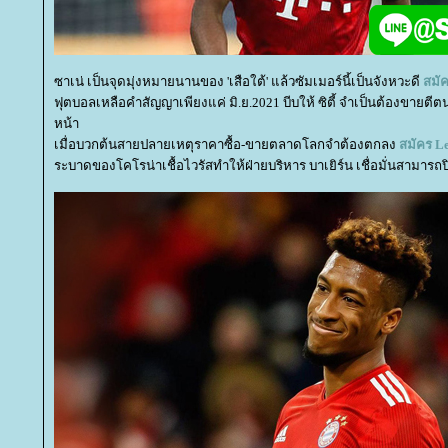
ซาเน่ เป็นจุดมุ่งหมายนานของ 'เสือใต้' แล้วซัมเมอร์นี้เป็นจังหวะดี
สมั
ฟุตบอลเหลือคำสัญญาเพียงแค่ มิ.ย.2021 บีบให้ ซิตี้ จำเป็นต้องขายตีต
หน้า
เมื่อบวกต้นสายปลายเหตุราคาซื้อ-ขายตลาดโลกจำต้องตกลง
สมัคร
L
ระบาดของโคโรน่าเชื้อไวรัสทำให้ฝ่ายบริหาร บาเยิร์น เชื่อมั่นสามาร