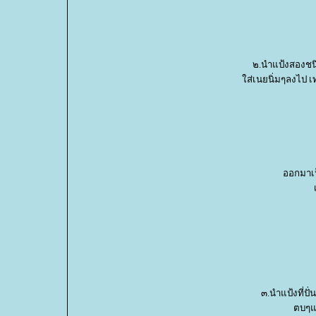
๒.นำแป้งสองชนิด
ส่เนยนิ่มๆลงไป เท
ออกมาเป
๓.นำแป้งที่ปั
ตบๆแป