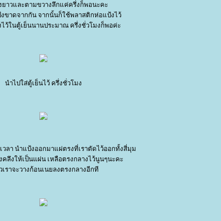
ยาวและตามขวางลึกแค่ครึ่งก็พอนะคะ
ป้งขาดจากกัน จากนั้นก็ใช้พลาสติกห่อแป้งไว้
้งไว้ในตู้เย็นนานประมาณ ครึ่งชั่วโมงก็พอค่ะ
นำไปใส่ตู้เย็นไว้ ครึ่งชั่วโมง
วลา นำแป้งออกมาแผ่ตรงที่เราตัดไว้ออกทั้งสี่มุม
งคลึงให้เป็นแผ่น เหลือตรงกลางไว้นูนๆนะคะ
๋ยวเราจะวางก้อนเนยลงตรงกลางอีกที