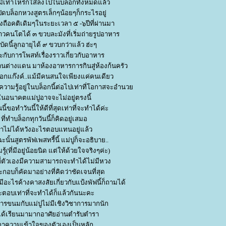
มีเท่าไหร่ก็ใส่ลงไปในบล็อกทั้งหมดแล้ว
ิดบล็อกหวงสูตรเล็กๆน้อยๆก็กระไรอยู่
งถือคติเดิมๆในระยะเวลา ๕ -๖ปีที่ผ่านมา
สาวคนโตได้ ๓ ขวบละมังที่เริ่มถ่ายรูปอาหาร
ัดนี้ลูกอายุได้ ๙ ขวบกว่าแล้ว ฮ่ะๆ
กับการโพสท์เรื่องราวเกี่ยวกับอาหาร
านต่างแดน มาห้องอาหารการกินสู่ห้องก้นครัว
็อกแก๊งค์..แม้มีคนสนใจเพียงแค่คนเดียว
้ความรู้อยู่ในบล็อกนี้ต่อไปเท่าที่โอกาสจะอำนว
นอนาคตแม่ปูอาจจะไม่อยู่ตรงนี้
้ขอทำวันนี้ให้ดีที่สุดเท่าที่จะทำได้ค่ะ
ที่ทำบล็อกทุกวันนี้ก็คิดอยู่เสมอ
่าไม่ได้หวังอะไรตอบแทนอยู่แล้ว
นั้นสูตรพัฟเพสทรี้นี้ แม่ปูก็จะอธิบาย..
ู้(ที่มีอยู่น้อยนิด แต่ให้ด้วยใจจริงๆค่ะ)
ี่ตัวเองมีความสามารถจะทำได้ไม่มีหวง
ะกอบก็คัดมาอย่างที่คิดว่าชัดเจนที่สุด
ีอะไรค้างคาสงสัยเกี่ยวกับแป้งพัฟนี้ก็ถามได้
ะตอบเท่าที่จะทำได้ก็แล้วกันนะคะ
รขนมกับแม่ปูไม่มีเชิงวิชาการมากนัก
ได้เรียนมามากอาศัยอ่านตำรับตำรา
อาความเข้าใจของตัวเองเป็นหลัก