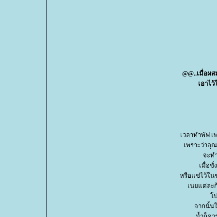
@@..เมื่อผส
เอาไว้
เวลาทำพัฟ เพส
เพราะว่าอุณ
จะทำ
เมื่อช
หรือแช่ไว้ใน
เนยแต่ละก
ปะ
จากนั้นใ
น้ำก็คว