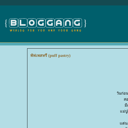
พัฟเพสทรี (puff pastry)
วันก่อ
สอ
ม
ม่ปู
ต่นะ