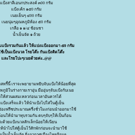
ป้งสาลีเอนกประสงค์ ๓00 กรัม
ป้งเค้ก ๑๕0 กรัม
เนยเย็นๆ ๔00 กรัม
เนยนุ่มๆอุณหภูมิห้อง ๕0 กรัม
เกลือ ๑ ๑/๔ ช้อนชา
น้ำเย็นจัด ๑ ถ้ว
มแป้งรวมกันแล้ว ให้แบ่งแป้งออกมา ๕0 กรัม
ใช้เป็นแป้งนวล โรยโต๊ะ กันแป้งติดโต๊ะ
ละโรยโปะๆเนยด้วยค่ะ..@@
ทรี้นี้ เราจะพยายามหยิบจับแป้งให้น้อยที่สุด
หภูมิในร่างกายเราอุ่น มืออุ่นๆจับแป้งกับเน
ให้ส่วนผสมเหลวก่อนเวลาอันควรได้
ั่งแป้งเสร็จแล้ว ให้นำแป้งไปใส่ในตู้เย็น
ช่องฟรีซประมาณครึ่งชั่วโมงก่อนนำออกมาใช้
้อนให้นำมาทุบรวมกัน ตบๆจับๆให้เป็นก้อน
ด้วยแป้งนวลสักเล็กน้อยให้เนียน
ห้นำไปใส่ตู้เย็นไว้สักพักก่อนจะนำมาใช้
รเป็นน้ำเย็นจัด ยิ่งอากาศเมืองไทยร้อนๆ