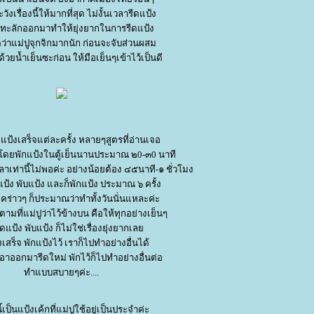
ังเรื่องนี้ให้มากที่สุด ไม่งั้นเวลารีดแป้ง
ทะลักออกมาทำให้ยุ่งยากในการรีดแป้ง
ดว่าแม่ปูจุกจิกมากนัก ก่อนจะจับส่วนผสม
้วยน้ำเย็นซะก่อน ให้มือเย็นๆเข้าไว้เป็นดี
ป้งเสร็จแต่ละครั้ง หลายๆสูตรที่อ่านเจอ
งโดยพักแป้งในตู้เย็นนานประมาณ ๒0-๓0 นาที
าเท่านี้ไม่พอค่ะ อย่างน้อยต้อง ๔๕นาที-๑ ชั่วโมง
ป้ง พับแป้ง และก็พักแป้ง ประมาณ ๖ ครั้ง
ูคร่าวๆ ก็ประมาณว่าทำทั้งวันนั่นแหละค่ะ
ามที่แม่ปูว่าไว้ข้างบน คือให้ทุกอย่างเย็นๆ
ดแป้ง พับแป้ง ก็ไม่ใช่เรื่องยุ่งยากเล
งเสร็จ พักแป้งไว้ เราก็ไปทำอย่างอื่นได้
เอาออกมารีดใหม่ พักไว้ก็ไปทำอย่างอื่นต่อ
ทำแบบสบายๆค่ะ....
้เป็นแป้งเค้กที่แม่ปูใช้อยู่เป็นประจำค่ะ