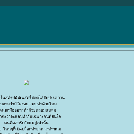
นโพสท์รูปพัฟเพสทรี้สอดไส้สับปะรดกวน
บถามว่ามีใครอยากจะทำด้วยไหม
ีคนยกมืออยากทำด้วยหลอมแหลม
ก็กะว่าจะแอบทำกันเฉพาะคนที่สนใจ
คนที่ตอบรับกับแม่ปูเท่านั้น
..ไหนๆก็เปิดบล็อกทำอาหาร ทำขนม