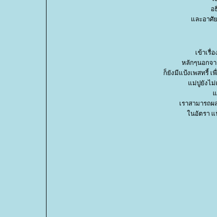
อธ
ละอาศัยก
เข้าเรื่
หลักๆนอกจาก
ก็ยังมีแป้งเพสทรี้ 
ม่ปูยังไม
ต
เราสามารถผสม
นอัตรา แป้