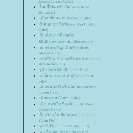
Lemon Cheese Cake)
ร็อคกี้โร้ด บราวนี่(Rocky Road
Brownies)
เค้กงาขี้ม่อน(Perilla Seed Cake)
ชิฟฟ่อนชาเขียว(Green Tea Chiffon
Cake)
ชีสเค้กบราวนี่ลายหิน
อ่อนBbrownieSswirl Cheesecake)
สตอร์วเบอรี่มูสเค้ก(Strawberry
Mousse Cake)
เชอร์รี่สตอร์วเบอร์รี่พาย(cherries and-
strawberries Pie)
รูห์บาร์บทาร์ต (Rhubarb Tart)
บล็คฟอรเรสต์เค้ก(Black Forest
cake)
สตอร์วเบอร์รี่ครีมเค้ก(strawberries
Cream Cake)
เค้กแครอท(Carrot Cake)
สไปเดอร์เว็บ ชีสเค้ก(Spider Web
Cheese Cake)
ช็อคโกแล็ต พีคานพาย(Chocolate
Pecan Pie)
พายไส้ไก่(Chicken Curry Puff)
มะเขือเทศ มอสซาเรลล่า ทาร์