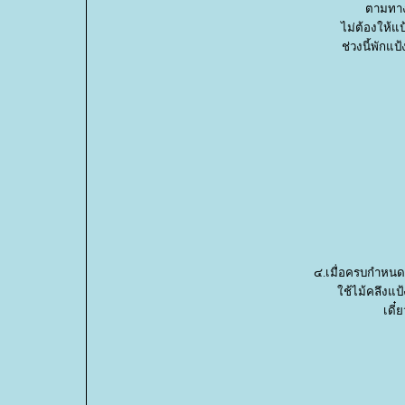
ตามทาง
ไม่ต้องให้แ
ช่วงนี้พักแป
๔.เมื่อครบกำหนดเ
ช้ไม้คลึงแป้
เดี