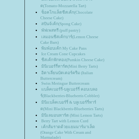
ต(Tomato-Mozzarella Tart)
ช็อคโกแล็ตชีสเค้ก(Chocolate
Cheese Cake)
สปันจ์เค้ก(Spong Cake)
พัฟเพสทรี (puff pastry)
เลมอนชีสเค้กบาร์(Lemon Cheese
Cake Bars)
พิมพ์อบเค้ก My Cake Pans
Ice Cream Cone Cupcakes
ชีสเค้กฟักทอง(Pumkin Cheese Cake)
มินิเบอร์รี่ทาร์ต(Mini Berry Tarts)
อิตาเลี่ยนบัตเตอร์ครีม (Italian
Buttercream)
Swiss Meringue Buttercream
บล็คเบอร์รี่-บลูเบอร์รี่ คอบเบลอ
ร์(Blackberries-Blueberris Cobbler)
มินิแบล็คเบอร์รี่ & บลูเบอร์รี่ทาร์
ต(Mini Blackberris-Blueberries Tarts)
มินิเลมอนทาร์ต (Mini Lemon Tarts)
Berry Tart with Lemon Curd
เค้กส้มราดด้วยแยมมาร์มาเล็ด
(Orange Cake With Cream and
Marmalade)