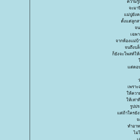
ความรู้
จะมาป
ม่ปูยังค
ตั้งแต่ลูก
จนบ
เฉพาะ
จากห้องแม่บ้
จนถึงบล
ก็ยังจะโพสท์ให
ต่ตอนนี
ว
เพราะฉะ
ห้ความร
ห้เท่าท
รูปปร
ต่ถ้าใครยังม
จ
ทำอาหา
ไม่
เ