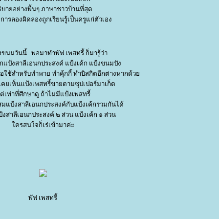
ิบายอย่างพื้นๆ ภาษาชาวบ้านที่สุด
ารลองผิดลองถูกเรียนรู้เป็นครูแก่ตัวเอง
องขนมวันนี้...พอมาทำพัฟ เพสทรี้ ก็มารู้ว่า
แป้งสาลีเอนกประสงค์ แป้งเค้ก แป้งขนมปัง
เพื่อใช้สำหรับทำพาย ทำคุ้กกี้ ทำบิสกิตอีกต่างหากด้ว
่เคยเห็นแป้งเพสทรี้ขายตามซุปเปอร์มาเก็ต
่เท่าที่ศึกษาดู ถ้าไม่มีแป้งเพสทรี้
แป้งสาลีเอนกประสงค์กับแป้งเค้กรวมกันได้
งสาลีเอนกประสงค์ ๒ ส่วน แป้งเค้ก ๑ ส่วน
ครสนใจก็เร่เข้ามาค่ะ
พัฟ เพสทรี้