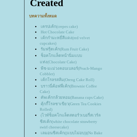
บทความทั้งหมด
เครปเค้ก(crepes cake)
Hot Chocolate Cake
เค้กกำมะหยี่สีแดง(red velvet
cupcakes)
รัมฟรุ้ตเค้ก(Rum Fruit Cake)
ช็อคโกแล็ตหน้านิ่มแบบ
ท่ง(Chocolate Cake)
พีช-มะม่วงคอบเบลอร์(Peach-Mango
Cobbler)
เค้กโรลรสส้ม(Oreng Cake Roll)
บราวนี่ค้อฟฟี่เค้ก(Brownie Coffee
Cake)
คัพเค้กกล้วยหอม(Banana cups Cake)
คุ้กกี้โรลชาเขียว(Green Tea Cookies
Rolled)
(ไวท์ช็อคโกแล็ตสตอร์วเบอรี่สเวร์ล
ชีสเค้ก(white chocolate strawberry
swirl cheesecake)
เลมอนชีสเค้ก((แบบไม่อบ))(No Bake