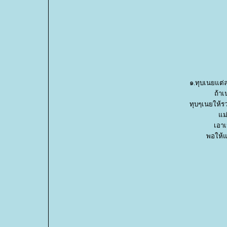
๑.ทุบเนยแต่
ถ้าเ
ทุบๆเนยให้รว
ม่
เอาเ
พอให้แป