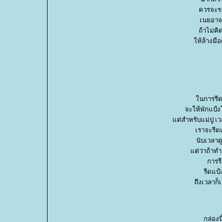
ควรจะระว
เนยอาจ
ถ้าไม่คิ
ห้ล้างมือด
นการรีดแ
จะให้พักแป้
ต่สำหรับแม่ปู เวล
เราจะรีดแ
นับเวลาด
ต่ว่าถ้าทำต
การรี
รีดแป้
ถึงเวลาก็
กล่องนี