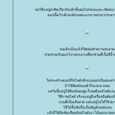
ขอให้แม่ปูสาธิตเกี่ยวกับเค้กขั้นต่อไปก่อนนะคะ (ซ้อสเอา
ตอนนี้คว่ำเค้กลงพักบนตะแกรง ลอกเอากระด
พอเค้กเย็นแล้วก็ปัดฝุ่นทำความสะอาด
ปาดส่วนเกินออกไป ลอกเอาเปลือกส่วนที่เป็นสีน
ครจะทำเลเยอร์ก็สไลด์เค้กแบ่งออกเป็นสองส่ว
ถ้าใช้พิมพ์ขอบต่ำก็จะสะดวกค่ะ
ต่วันนี้แม่ปูใช้พิมพ์ขอบสูง ก็เลยต้องสไลด์แบ่ง
วิธีการสไลด์ จริงๆแม่ปูมีเครื่องมือตัดเค
บบที่เป็นเส้นลวด แต่แม่ปูไม่ได้ใช้ ฮ่ะ
ช้ไม้จิ้มฟันจิ้มเป็นสัญลักษณ์แทน
ล้วก็ใช้มีดฟันเลื่อยหั่นสไลด์เอา ได้ออกมาสองส