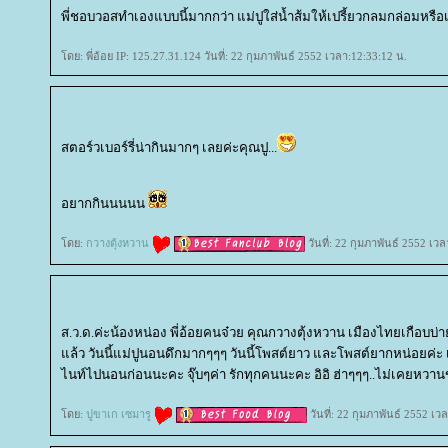
พี่ชอบวอสทำเองแบบนี้มากกว่า แม่ปูใส่น้ำส้มให้เปรี้ยวกลมกล่อมหรือเ
ดย: พี่อ้อย IP: 125.27.31.124 วันที่: 22 กุมภาพันธ์ 2552 เวลา:12:33:12 น.
สตอร์วเบอร์รี่น่ากินมากๆ เลยค่ะคุณปู...
อยากกินนนนน
ดย:
กวางตุ้งหวาน
วันที่: 22 กุมภาพันธ์ 2552 เว
ส.ว.ด.ค่ะน้องหน่อง พี่อ้อยคนจ๋วย คุณกวางตุ้งหวาน เมืองไทยเกือบบ่าย
ล้ว วันนี้แม่ปูนอนดึกมากๆๆๆ วันนี้โพสต์ยาว และโพสต์ยากหน่อยค่ะ เน
ไนท์ไปนอนก่อนนะคะ จุ๊บๆค่า รักทุกคนนะคะ อิอิ ฮ่าๆๆๆ..ไม่เคยหวานขน
ดย:
ปูขาเก เซมารู
วันที่: 22 กุมภาพันธ์ 2552 เว