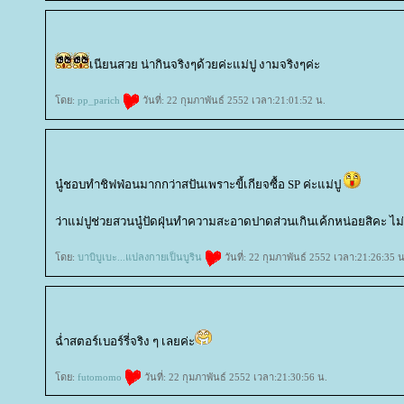
เนียนสวย น่ากินจริงๆด้วยค่ะแม่ปู งามจริงๆค่ะ
ดย:
pp_parich
วันที่: 22 กุมภาพันธ์ 2552 เวลา:21:01:52 น.
นู๋ชอบทำชิฟฟ่อนมากกว่าสปันเพราะขี้เกียจซื้อ SP ค่ะแม่ปู
ว่าแม่ปูช่วยสวนนู๋ปัดฝุ่นทำความสะอาดปาดส่วนเกินเค้กหน่อยสิคะ ไ
ดย:
บาบิบูเบะ...แปลงกายเป็นบูริน
วันที่: 22 กุมภาพันธ์ 2552 เวลา:21:26:35 น
ฉ่ำสตอร์เบอร์รี่จริง ๆ เลยค่ะ
ดย:
futomomo
วันที่: 22 กุมภาพันธ์ 2552 เวลา:21:30:56 น.