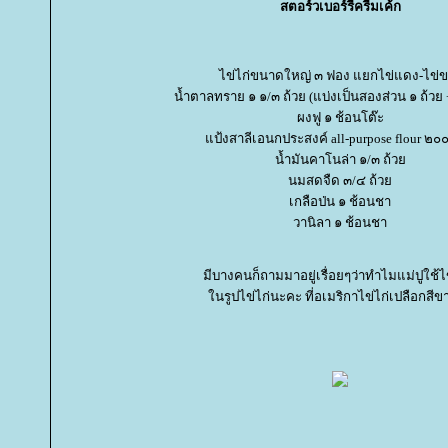
สตอร์วเบอร์รี่ครีมเค้ก
ไข่ไก่ขนาดใหญ่ ๓ ฟอง แยกไข่แดง-ไข่
น้ำตาลทราย ๑ ๑/๓ ถ้วย (แบ่งเป็นสองส่วน ๑ ถ้วย 
ผงฟู ๑ ช้อนโต๊ะ
ป้งสาลีเอนกประสงค์ all-purpose flour ๒๐๐
น้ำมันคาโนล่า ๑/๓ ถ้ว
นมสดจืด ๓/๔ ถ้ว
เกลือป่น ๑ ช้อนชา
วานิลา ๑ ช้อนชา
มีบางคนก็ถามมาอยู่เรื่อยๆว่าทำไมแม่ปูใช้ไข
นรูปไข่ไก่นะคะ ที่อเมริกาไข่ไก่เปลือกสีข