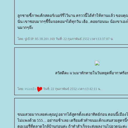
ลูกชายชี้ภาพเค้กสตอร์เบอร์รี่ไว้นาน ครววนี้ได้ทำให้ทานแล้ว ขอบคุณ
นั่น เขาชอบมากๆชี้จิ้มจอคอมฯได้ทุกวัน เฮ้อ...คอยก่อนนะ น้องขาเอ
นมากๆจ๊ะ
ดย: ปูเป้ IP: 85.18.201.169 วันที่: 22 กุมภาพันธ์ 2552 เวลา:13:37:07 น.
สวัสดีคะ แวะมาทักทายในวันหยุดที่อากาศร้
ดย:
หน่อยอิง
วันที่: 22 กุมภาพันธ์ 2552 เวลา:13:42:11 น.
ขนมสวยมากเลยค่ะคุณปู อยากได้สูตรตั้งแต่อาทิตย์ก่อน ตอนนี้เมือง
ไม่แพงด้วย 555.... อย่ารอช้าเลย เตรียมตัวทำขนมเค้กแสนสวยสูตรนี้ขอ
ตอเบอรี่ที่ตลาดใกล้บ้านก่อนค่ะ ถ้าทำสำเร็จจะส่งผลงานไปอวดน่ะค่ะ บ๊