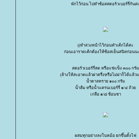
พักไว้ก่อน ไปทำซ้อสสตอร์วเบอร์รี่กันค่
((ทำล่วงหน้าไว้ก่อนทำเค้กได้ค่ะ
ก่อนเอาราดเค้กต้องให้ซ้อสเย็นสนิทก่อนน
สตอร์วเบอร์รี่สด หรือแช่แข็ง ๓๐๐ กรัม
(ล้างให้สะอาดแล้วผ่าครึ่งหรือไม่ผ่าก็ได้แล้ว
น้ำตาลทราย ๑๐๐ กรัม
น้ำส้ม หรือน้ำแครนเบอร์รี่ ๑/๔ ถ้ว
เกลือ ๑/๘ ช้อนชา
ผสมทุกอย่างลงในหม้อ ยกขึ้นตั้งไฟ