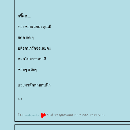
กรี๊ดด....
ของชอบเลยคะคุณพี่
สตอ สด ๆ
บล้อกน่ารักจังเลยคะ
ดอกไม่หวานตาดี
ชอบๆ แห๊ะๆ
วะมาทักทายกันน๊า
* *
ดย:
zodayenka
วันที่: 22 กุมภาพันธ์ 2552 เวลา:12:49:50 น.