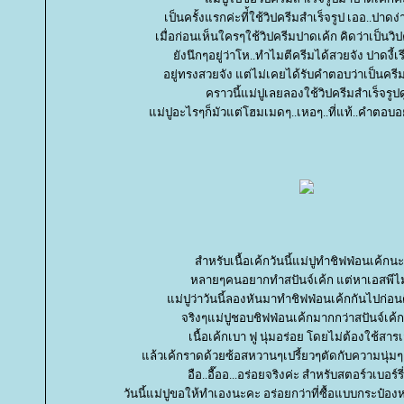
เป็นครั้งแรกค่ะที่้ใช้วิปครีมสำเร็จรูป เออ..ปาดง่
เมื่อก่อนเห็นใครๆใช้วิปครีมปาดเค้ก คิดว่าเป็นวิปค
ังนึกๆอยู่ว่าโห..ทำไมตีครีมได้สวยจัง ปาดงี้เร
อยู่ทรงสวยจัง แต่ไม่เคยได้รับคำตอบว่าเป็นครีม
คราวนี้แม่ปูเลยลองใช้วิปครีมสำเร็จรูปด
ม่ปูอะไรๆก็มัวแต่โฮมเมดๆ..เหอๆ..ที่แท้..คำตอบอยู่
สำหรับเนื้อเค้กวันนี้แม่ปูทำชิฟฟ่อนเค้กน
หลายๆคนอยากทำสปันจ์เค้ก แต่หาเอสพีไม
ม่ปูว่าวันนี้ลองหันมาทำชิฟฟ่อนเค้กกันไปก่อ
จริงๆแม่ปูชอบชิฟฟ่อนเค้กมากกว่าสปันจ์เค้ก
เนื้อเค้กเบา ฟู นุ่มอร่อย โดยไม่ต้องใช้สาร
ล้วเค้กราดด้วยซ้อสหวานๆเปรี้ยวๆตัดกับความนุ่มๆ
อือ..อื๊ออ...อร่อยจริงค่ะ สำหรับสตอร์วเบอร์รี
วันนี้แม่ปูขอให้ทำเองนะคะ อร่อยกว่าที่ซื้อแบบกระป๋อง