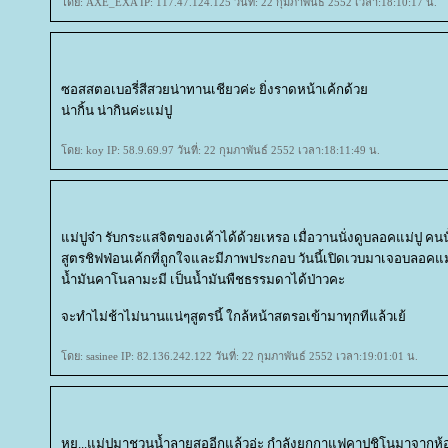
ดย: AXE_EXA IP: 117.47.124.125 วันที่: 22 กุมภาพันธ์ 2552 เวลา:18:10:17 น.
ซอสสตอเบอรี่สีสวยน่าทานเชียวค่ะ ยิ่งราดหน้าเค้กด้ว
น่ากิ้น น่ากินค่ะแม่ปู
ดย: koy IP: 58.9.69.97 วันที่: 22 กุมภาพันธ์ 2552 เวลา:18:11:49 น.
ม่ปูจ๋า รับกระแสจิตของเค้าได้ด้วยเหรอ เมื่อวานนั่งดูบลอคแม่ปู คนนั้น
สูตรชิฟฟ่อนเค้กที่ถูกใจและมีภาพประกอบ วันนี้เปิดเวบมาเจอบลอคแม
น้ำมันคาโนลามะมี เป็นน้ำมันพืชธรรมดาได้ป่าวคะ
จะทำไม่ช้าไม่นานแน่ๆสูตรนี้ ใกล้หน้าสตรอเข้ามาทุกทีแล้วเย้
ดย: sasinee IP: 82.136.242.122 วันที่: 22 กุมภาพันธ์ 2552 เวลา:19:01:01 น.
หูย...แม่ปูมาชวนน้ำลายสออีกแล้วอ่ะ กำลังยกกาแฟคาปูชิโนมาจากห้