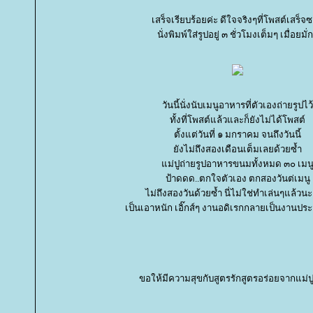
เสร็จเรียบร้อยค่ะ ดีใจจริงๆที่โพสต์เสร็จซ
นั่งพิมพ์ใส่รูปอยู่ ๓ ชั่วโมงเต็มๆ เมื่อยมั่
วันนี้นั่งนับเมนูอาหารที่ตัวเองถ่ายรูปไว้
ทั้งที่โพสต์แล้วและก็ยังไม่ได้โพสต์
ตั้งแต่วันที่ ๑ มกราคม จนถึงวันนี้
ังไม่ถึงสองเดือนเต็มเลยด้วยซ้ำ
ม่ปูถ่ายรูปอาหารขนมทั้งหมด ๓๐ เมน
ป้าดดด..ตกใจตัวเอง ตกสองวันต่เมนู
ไม่ถึงสองวันด้วยซ้ำ นี่ไม่ใช่ทำเล่นๆแล้วนะ
เป็นเอาหนัก เอิ๊กส์ๆ งานอดิเรกกลายเป็นงานปร
ขอให้มีความสุขกับสูตรรักสูตรอร่อยจากแม่