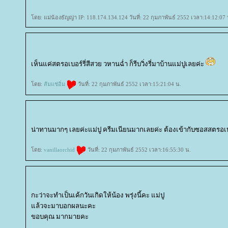
ดย: แม่น้องธัญญ่า IP: 118.174.134.124 วันที่: 22 กุมภาพันธ์ 2552 เวลา:14:12:07 
เห็นแค่สตรอเบอร์รี่สีสวย วหานฉ่ำ ก็รีบวิ่งรี่มาบ้านแม่ปูเลยค่ะ
ดย:
ส้มแช่อิ่ม
วันที่: 22 กุมภาพันธ์ 2552 เวลา:15:21:04 น.
น่าทานมากๆ เลยค่ะแม่ปู ครีมเนียนมากเลยค่ะ ต้องเข้ากับซอสสตรอเบอร
ดย:
vanillaorchid
วันที่: 22 กุมภาพันธ์ 2552 เวลา:16:55:30 น.
กะว่าจะทำเป็นเค้กวันเกิดให้น้อง พรุ่งนี้คะ แม่ปู
ล้วจะมาบอกผลนะคะ
ขอบคุณ มากมายคะ