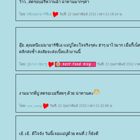
ว้าว...สตรอบอรี่หวานฉ่ำ น่าทานมากๆค่า
ดย:
หนีแม่มาอาร์ซีเอ
วันที่: 22 กุมภาพันธ์ 2552 เวลา:12:18:24 น.
อุ๊ย..คุณหนีแม่มาอาร์ซีเอ แม่ปูโตะใจจริงๆค่ะ ฮ่าๆ มาไวมาก เมื่อกี้เน็ต
คลิกส่งซ้ำ สงสัยจะส่งเบิ้ลแล้วงานนี้
ดย:
ปูขาเก เซมารู
วันที่: 22 กุมภาพันธ์ 2552 เว
งามมากพี่ปู สตรอเบอรี่สดๆ ด้วย น่าทานคะ
ดย:
wee_nong
วันที่: 22 กุมภาพันธ์ 2552 เวลา:12:32:08 น.
เย้..เย้.. ดีใจจัง วันนี้เจอแม่ปูด้วย คนที่ 2 ก็ยังดี