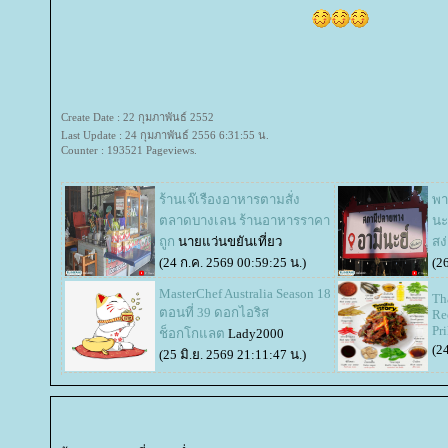
Create Date : 22 กุมภาพันธ์ 2552
Last Update : 24 กุมภาพันธ์ 2556 6:31:55 น.
Counter : 193521 Pageviews.
ร้านเจ๊เรืองอาหารตามสั่ง
พา
ตลาดบางเลน ร้านอาหารราคา
นะ
ถูก
นายแว่นขยันเที่ยว
สง่
(24 ก.ค. 2569 00:59:25 น.)
(2
MasterChef Australia Season 18
Th
ตอนที่ 39 ดอกไอริส
Re
Pr
ช็อกโกแลต
Lady2000
(2
(25 มิ.ย. 2569 21:11:47 น.)