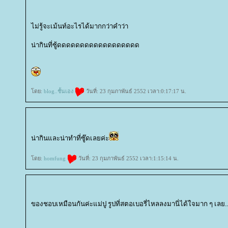
ไม่รู้จะเม้นท์อะไรได้มากกว่าคำว่า
น่ากินที่ซู้ดดดดดดดดดดดดดดดดดด
ดย:
blog..ชั้นเอง
วันที่: 23 กุมภาพันธ์ 2552 เวลา:0:17:17 น.
น่ากินและน่าทำที่ซู๊ดเลยค่ะ
ดย:
homfung
วันที่: 23 กุมภาพันธ์ 2552 เวลา:1:15:14 น.
ของชอบเหมือนกันค่ะแม่ปู รูปที่สตอเบอรี่ไหลลงมานี่ได้ใจมาก ๆ เลย..