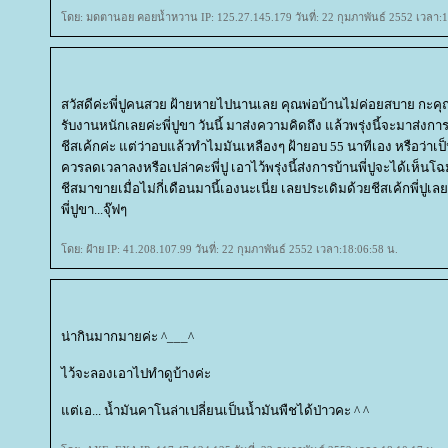
ดย: มดตานอย คอยน้ำหวาน IP: 125.27.145.179 วันที่: 22 กุมภาพันธ์ 2552 เวลา:1
สวัสดีค่ะพี่ปูคนสวย ฝ้ายหายไปนานเลย คุณพ่อบ้านไม่ค่อยสบาย กะคุ
รับงานหนักเลยค่ะพี่ปูขา วันนี้ มาส่งความคิดถึง แล้วพรุ่งนี้จะมาส่งการ
ชีสเค้กค่ะ แต่ว่าอบแล้วทำไมมันเหลืองๆ ฝ้ายอบ 55 นาทีเอง หรือว่าเป็
ควรลดเวลาลงหรือเปล่าคะพี่ปู เอาไว้พรุ่งนี้ส่งการบ้านพี่ปูจะได้เห็นโฉมง
ชีสมาขายเมื่อไม่กี่เดือนมานี้เองนะเนี่ย เลยประเดิมด้วยชีสเค้กพี่ปูเล
พี่ปูขา...จุ๊ฟๆ
ดย: ฝ้าย IP: 41.208.107.99 วันที่: 22 กุมภาพันธ์ 2552 เวลา:18:06:58 น.
น่ากินมากมายค่ะ ^___^
ไว้จะลองเอาไปทำดูบ้างค่ะ
ต่เอ... น้ำมันคาโนล่าเปลี่ยนเป็นน้ำมันพืชได้ป่าวคะ ^ ^