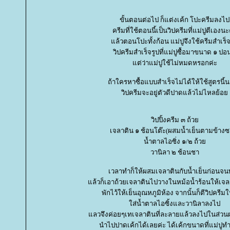
ขั้นตอนต่อไป ก็แต่งเค้ก โปะครีมลงไป
ครีมที่ใช้ตอนนี้เป็นวิปครีมที่แม่ปูตีเองน
ล้วตอนโปะทั้งก้อน แม่ปูจึงใช้ครีมสำเร็จ
วิปครีมสำเร็จรูปที่แม่ปูซื้อมาขนาด ๑ ปอ
ต่ว่าแม่ปูใช้ไม่หมดหรอกค่ะ
ถ้าใครหาซื้อแบบสำเร็จไม่ได้ให้ใช้สูตรนี้
วิปครีมจะอยู่ตัวดีปาดแล้วไม่ไหลย้อ
วิปปิ้งครีม ๓ ถ้ว
เจลาติน ๑ ช้อนโต๊ะ(ผสมน้ำเย็นตามข้างซ
น้ำตาลไอซิ่ง ๑/๒ ถ้ว
วานิลา ๒ ช้อนชา
เวลาทำก็ให้ผสมเจลาตินกับน้ำเย็นก่อนจ
ล้วก็เอาถ้วยเจลาตินไปวางในหม้อน้ำร้อนให้เ
พักไว้ให้เย็นอุณหภูมิห้อง จากนั้นก็ตีวิปครีมให
ส่น้ำตาลไอซิ้งและวานิลาลงไป
ลวจึงค่อยๆเทเจลาตินที่ละลายแล้วลงไปในส่วน
นำไปปาดเค้กได้เลยค่ะ ได้เค้กขนาดที่แม่ปูทำ