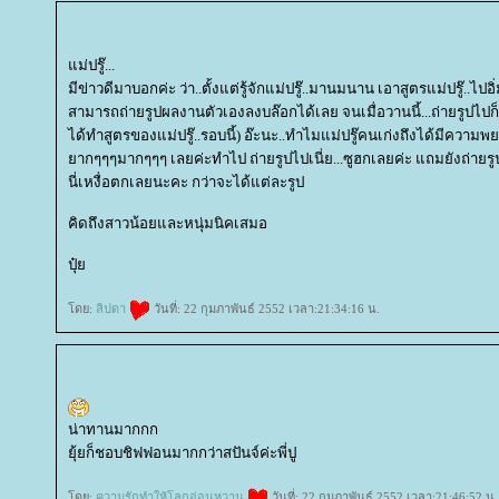
ม่ปรู๊...
มีข่าวดีมาบอกค่ะ ว่า..ตั้งแต่รู้จักแม่ปรู๊..มานมนาน เอาสูตรแม่ปรู๊..
สามารถถ่ายรูปผลงานตัวเองลงบล๊อกได้เลย จนเมื่อวานนี้...ถ่ายรูปไปก็นึ
ได้ทำสูตรของแม่ปรู๊..รอบนี้) อ๊ะนะ..ทำไมแม่ปรู๊คนเก่งถึงได้มีความพ
ากๆๆๆมากๆๆๆ เลยค่ะทำไป ถ่ายรูปไปเนี่ย...ซูฮกเลยค่ะ แถมยังถ่ายรูป
นี่เหงื่อตกเลยนะคะ กว่าจะได้แต่ละรูป
คิดถึงสาวน้อยและหนุ่มนิคเสมอ
ปุ๋
ดย:
ลิปดา
วันที่: 22 กุมภาพันธ์ 2552 เวลา:21:34:16 น.
น่าทานมากกก
ุ้ยก็ชอบชิฟฟอนมากกว่าสปันจ์ค่ะพี่ปู
ดย:
ความรักทำให้โลกอ่อนหวาน
วันที่: 22 กุมภาพันธ์ 2552 เวลา:21:46:52 น.