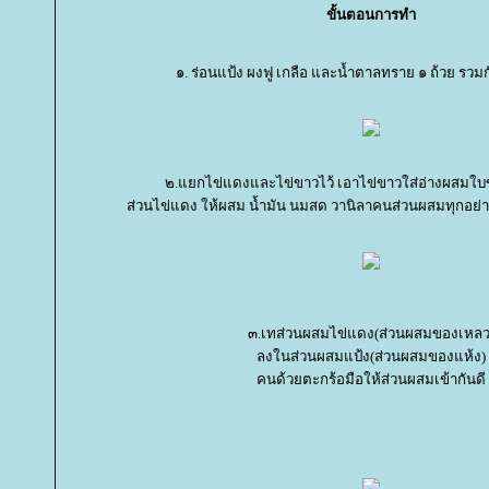
ขั้นตอนการทำ
๑. ร่อนแป้ง ผงฟู เกลือ และน้ำตาลทราย ๑ ถ้วย รวมก
๒.แยกไข่แดงและไข่ขาวไว้ เอาไข่ขาวใส่อ่างผสมใ
ส่วนไข่แดง ให้ผสม น้ำมัน นมสด วานิลาคนส่วนผสมทุกอย่างใ
๓.เทส่วนผสมไข่แดง(ส่วนผสมของเหลว
ลงในส่วนผสมแป้ง(ส่วนผสมของแห้ง)
คนด้วยตะกร้อมือให้ส่วนผสมเข้ากันดี