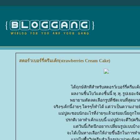
สตอร์วเบอร์รี่ครีมเค้ก(strawberries Cream Cake)
ได้ฤกษ์สักทีสำหรับสตอรว์เบอร์รี่ครีมเค้
ผลงานชิ้นโบว์แดงชิ้นนี้ หุ..หุ..รูปเยอะจั
พยายามตัดลดเลือกรูปที่ชัดเจนที่สุดมา
จริงๆเค้กนี้ง่ายๆ ใครๆก็ทำได้ แต่ว่าเป็นความง่า
ม่ปูละชอบนักอะไรที่ง่ายๆแล้วอร่อยเนี่ยถูกใจเป
ปรกติเวลาทำเค้กแบบนี้ แม่ปูมักจะตีวิปครี
ต่วันนี้เกิดนึกอยากเปลี่ยนรูปแบบบ้าง
จะได้เป็นทางเลือกให้ง่ายขึ้นอีกในการทำ
ม่ปูไปซื้อวิปครีมสำเร็จรูปมาปาดเค้กค่