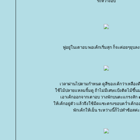
ระหว่างอบ
ฟูอยู่ในเตาอบ พอเค้กเริ่มสุก ก็จะค่อยๆยุบล
เวลาผ่านไปตามกำหนด ดูสีของเค้กว่าเหลืองดี
ช้ไม้ปลายแหลมจิ้มดู ถ้าไม่มีเศษแป้งติดไม้ขึ้นม
เอาเค้กออกจากเตาอบ วางพักบนตะแกรงสัก ๑
ห้เค้กอยู่ตัว แล้วจึงใช้มีดแซะตรงขอบคว่ำเค้กอ
พักเค้กให้เย็น ระหว่างนี้ก็ไปทำซ้อสค่ะ