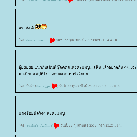
สวยจังค่ะ
ดย:
dew_monamoji
วันที่: 22 กุมภาพันธ์ 2552 เวลา:21:54:43 น.
อุ๊ยยยยย....น่ากินเป็นที่ซู๊ดดดดเลยค่ะแม่ปู.....เห็นแล้วอยากกิน ๆๆ....
มาเยี่ยมแม่ปูทีไร....ตะบะแตกทุกทีเล้
ดย: ส้มจ้า (
thaibo_pa
) วันที่: 22 กุมภาพันธ์ 2552 เวลา:21:56:16 น.
ดงย้อยดีจริงๆเลยค่ะแม่ปู
ดย:
YuMmY_AuMmY
วันที่: 22 กุมภาพันธ์ 2552 เวลา:23:25:31 น.