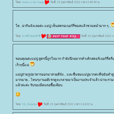
ดย:
Amber n the Gang
วันที่: 23 กุมภาพันธ์ 2552 เวลา:2:49:30 น.
ห...น่ากินจังเลยค่ะ แม่ปู เห็นสตรอเบอร์รี่ซอสแล้วชวนหม่ำมาก ๆ...
ดย:
นางฟ้าของชาลี
วันที่: 23 กุมภาพันธ์ 2552 
ขอบคุณค่ะแม่ปู สูตรนี้ถูกใจมาก กำลังนึกอยากทำเค้กสตอร์เบอร์รี่ครี
เร็วๆนี้แน่
ม่ปูถ่ายรูปอาหารออกมาสวยดีจัง... และชื่นชมแม่ปูมากค่ะที่ขยันทำ
มากมาย... ไหนๆงานอดิเรกดูจะกลายมาเป็นงานประจำแล้ว น่าจะรวม
ล้วล่ะค่ะ รับรองมีคนรอซื้อเพียบ
ดย:
VA_Dolphin
วันที่: 23 กุมภาพันธ์ 2552 เวลา:5:24:32 น.