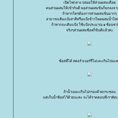
เปิดไฟกลาง ปล่อยให้ส่วนผสมเดือด
คนส่วนผสมให้เข้ากันดี พอส่วนผสมข้นก็ยกลงจา
ถ้าหากใครต้องการส่วนผสมข้นมากๆ
สามารถเติมแป้งสาสีหรือแป้งข้าวโพดผสมน้ำใส่ล
ถ้าหากจะเติมแป้ง ใช้แป้งประมาณ ๑ ช้อนชาก
จริงๆส่วนผสมซ้อสก็ข้นดีแล้วค่ะ
ซ้อสที่ได้ สตอร์วเบอร์รี่ไม่เละเกินไปนะ
ถ้าน้ำเยอะเกินไปกรองด้วยกระชอน
ต่เก็บน้ำซ้อสไว้ด้วยนะคะ จะได้ราดตอนที่เราตัดเค้