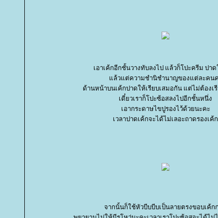
เอาเค้กอีกชั้นวางทับลงไป แล้วก็โปะครีม ปาดใ
ล้วแต่ความชำนิชำนาญของแต่ละคนค
ด้านหน้าบนเค้กปาดให้เรียบเสมอกัน แต่ไม่ต้องเรีย
เดี๋ยวเราก็โปะซ้อสลงไปอีกชั้นหนึ่ง
เอากระดาษไขปูรองไว้ด้วยนะคะ
เวลาปาดเค้กจะได้ไม่เลอะถาดรองเค้ก
จากนั้นก็ใช้หัวบีบบีบเป็นลายตรงขอบเค้ก
พยายามไม่ให้มีรูโหว่นะคะเวลาเราโปะซ้อสจะได้ไม่