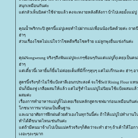
สนุกเหมือนกันค่ะ
ต่กลัวเห็นบิลค่าใช้จ่ายแล้ว คงจะหงายหลังตีลังกา บ้าไปเลยมั้งแม่ปู 
คุณน้ำพริกกะปิ สูตรนี้แม่ปูเคยทำไปฝากแม่เพื่อนน้องนิคด้วยค่ะ ถาด
ฮ่าๆ
ส่วนเรื่องโชคไม่แน่ใจว่าโชคดีหรือโชคร้าย แม่ลูกพุงยื่นแข่งกันค่ะ
คุณNongweung จริงๆถึงฟันแม่ปูจะเกๆซ้อนๆกันแต่แม่ปูก็(เคย)เป็นค
ฮ่าๆ
ต่เดี๋ยวนี้เวลายิ้มก็ยิ้มไม่ค่อยเต็มที่มีกั๊กๆหุบๆ แต่ไม่เก๊กนะคะ ฮ่าๆ อ
สูตรนี้จริงๆถ้าไม่ใช้แป้งสาลีเอนกประสงค์ จะใช้Self Rising Flour แทน
มันก็มีผงฟู เกลือผสมให้แล้ว แต่ไม่รู้ทำไมแม่ปูไม่นิยมใช้แป้งผสมแล้ว
ผสมค่ะ
เรื่องการทำอาหารแม่ปูก็ไม่เคยเรียนหลักสูตรเชฟมาก่อนเหมือนกันค
ภชนาการมาก่อนเป็นพื้นฐาน
ละมาอาศัยการฝึกฝนด้วยตัวเองในทุกวันนี้ค่ะ ถ้าให้แม่ปูไปทำงานใน
ทำได้ดีขนาดไหนเช่นกันค่ะ
ต่ถ้ามีคนมาจ้างไปเป็นแม่ครัวจริงๆก็คิดว่าจะทำ ฮ่าๆ ถ้าเค้าให้โ
เงอะๆงะๆมาก