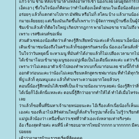
ก้ว จาน ชาม ที่ส่งเข้ามาล้างหลังอาหารเช้า น้องก็เลยโดนผู้จัดการใน
เอ็ดเอา ( ซึ่งในใจน้องก็คิดนะว่าทำไมต้องเอ็ดด้วยนะในเมื่อน้องต้
อร่อยๆ แล้วก็แตกต่างไปจาก มัฟฟิน หรือไม่ก็ สโคน บ้าง แล้วงานน้อ
กมายเล้ยยยย) แต่เรื่องมันเกิดขึ้นก็เพราะว่า ผู้จัดการหมู่บ้านซึ่งเป็นผ
ชิมเข้าแล้วเค้าก็ติดใจใหญ่ เกิดปรากฎการ พายไม่พอขาย รวมไม่ถึง พ
เพราะ เรสซิเดนท์ขอเพิ่ม
ส่วนตัวเชฟเองน้องคิดว่าเค้าคงรู้สึกเสียหน้าน่ะค่ะเค้าก็เลยมาเอ็ดน้อ
เดินเข้ามาชมน้องถึงในครัวแล้วก็ขอสูตรกันตรงนั้น น้องเองโดนสั่งห้
นใจว่าวันหยุดนี้ จะหาเมนู ที่มันทำได้ง่ายแล้วก็ไม่เปลืองเวลามากไปท
ได้เข้ามาโฉบเข้ามาดูเมนูของแม่ปูเพื่อเป็นไอเดียนี่แหละค่ะ แต่ว่าเ
เพราะว่าไม่เคยเอาตัวเข้าไปลองทำพวกเบกกิ้งมาก่อนเลย ช่วงนี้ก็กำลัง
ออกตัวก่อนนะคะว่าน้องไม่เคยเรียนหลักสูตรเชฟมาก่อน ที่ทำได้ทุกวัน
พี่ปู แล้วก็ คุณหมูแดง แล้วก็ทำเพราะความอยากโดยล้วนๆ
ตอนนี้น้องรู้สึกหมั่นไส้เชฟที่เป็นเจ้านายน้องมากๆเลยค่ะ น้องรู้สึกว่าสิ
ได้เนี่ยก็ไอ้เค้กนี่แหละค่ะ ตอนนี้รู้สึกว่าอยากทำให้ได้ ทำได้เมื่อไหร่
เล
ว่าแล้วก็ขอพื้นที่นินทาเจ้านายหน่อยนะคะ ไอ้เรื่องเค้กเนี่ยน้องก็เห็น
เองค่ะ ของที่เอาไปเสิร์ฟส่วนใหญ่ก็สั่งสำเร็จรูปมาทั้งนั้น ไม่รู้ว่าเรีย
ม่ปูแล้วน้องว่า เหนือชั้นกว่าเชฟที่ว่าตัวเองเจ๋งหลายเท่าจริงๆค่ะ
อ้อ เรื่องสุดท้ายค่ะ คนที่นี่ เค้าชอบอาหารไทยม้ากกกก มากกก
บ่อ
เค้าว่าอาหารบ้านเรารสเริ่ดที่สู้ดดดด