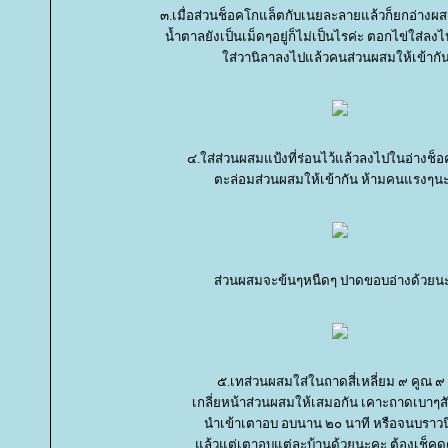
๓.เมื่อส่วนช็อคโกแล็ตกับเนยละลายแล้วก็ยกอ่าง
น้ำตาลยังเป็นเม็ดๆอยู่ก็ไม่เป็นไรค่ะ ตอกไข่ใส่ลง
ส่วานิลาลงไปแล้วคนส่วนผสมให้เข้ากัน
๔.ใส่ส่วนผสมแป้งที่ร่อนไว้แล้วลงไปในอ่างช็
ตะล่อมส่วนผสมให้เข้ากัน ห้ามคนแรงๆน
ส่วนผสมจะข้นๆหนืดๆ ปาดขอบอ่างด้วยน
๕.เทส่วนผสมใส่ในถาดสี่เหลี่ยม ๙ คูณ ๙ น
เกลี่ยหน้าส่วนผสมให้เสมอกัน เคาะถาดเบาๆส
นำเข้าเตาอบ อบนาน ๒๐ นาที หรือจนบราวนี่
ล้วแต่เตาอบแต่ละบ้านด้วยนะคะ ต้องเช็คดูด