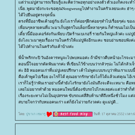
ต่ว่าแม่ปูสามารถเรียนรู้และคิดว่าพอทุกอย่างลงตัว ตัวเองก็คงจะทำไ
เนี่ย..พูดมายังกะจะขอคุณNongweungไปทำงานในครัวเลยนะคะ ฮ่าๆ 
ได้ไปยืนอยู่ตรงจุดนั้น
ตรงที่มืออาชีพเค้าอยู่กัน ยังไงเราก็ค่อยๆฝึกค่อยๆทำไปเรื่อยๆค่ะ ของ
เพื่อนๆหลายคนที่แวะมาเก็บสูตรในบล็อกนี้หลายๆคน ก็ทำขนมไม่เป็น
เดี๋ยวนี้มีออเดอร์ส่งกันเพียบ เปิดร้านเบเกอรี่ รวยกันใหญ่แล้วค่ะ แม่ปูยังน
ังไงแวะมาคุยเรื่องงานในครัวให้แม่ปูฟังอีกนะคะ ชอบอ่านชอบฟังค่ะ เ
ได้ไปทำงานในครัวกับเค้าบ้างค่ะ
พี่น้ำพริกกะปิ วันอังคารหนูจะไปพบหมอค่ะ ถ้ามีข่าวคืบหน้าอะไรจะม
ตอนนี้ใจอยากดัดฟันมากค่ะ ที่เขียนไว้ข้างบนว่ากลัวๆน่ะ ไม่ได้กลัวเจ
ค่ะ อิอิ หมอคนเก่าที่แม่ปูเคยปรึกษา เค้าไม่พูดแบบระบุว่าฟันเราแบบน
คือเค้าพูดไปเรื่อย อะไรก็ได้ คุณอยากรักษายังไงก็ได้แล้วแต่คุณ ไอ้เร
เราก็ไม่รู้ว่าฟันเราอย่างนี้ทำยังไงรักษายังไงมันถึงจะดีจะเหมาะ คือห
เลยไม่อยากทำด้วย หมอคนใหม่นี่ต้องขับรถไปไกลเลยค่ะแต่ว่าทำก็ท
เรื่องระยะทางไม่เป็นอุปสรรค ขับรถแค่สี่สิบห้านาทีถึงหนึ่งชั่วโมง แต
สบายใจกว่ากับหมอคนเก่า แต่ก็ยังไม่วายกังวลค่ะ ดูแม่ปูดิ...
ดย:
ปูขาเก เซมารู
วันที่: 17 ตุลาคม 2552 เวลา: