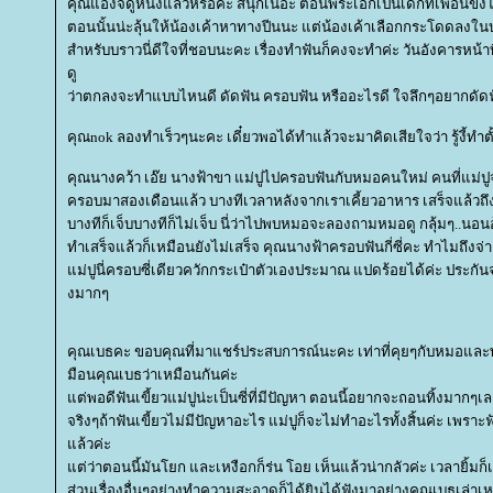
คุณแองจี้ดูหนังแล้วหรือคะ สนุกเนอะ ตอนพระเอกเป็นเด็กที่เพื่อนขั
ตอนนั้นน่ะลุ้นให้น้องเค้าหาทางปีนนะ แต่น้องเค้าเลือกกระโดดลงในบ่อ.
สำหรับบราวนี่ดีใจที่ชอบนะคะ เรื่องทำฟันก็คงจะทำค่ะ วันอังคารหน้าท
ดู
ว่าตกลงจะทำแบบไหนดี ดัดฟัน ครอบฟัน หรืออะไรดี ใจลึกๆอยากดัดฟ
คุณnok ลองทำเร็วๆนะคะ เดี๋ยวพอได้ทำแล้วจะมาคิดเสียใจว่า รู้งี้ทำต
คุณนางคว้า เอ๊ย นางฟ้าขา แม่ปูไปครอบฟันกับหมอคนใหม่ คนที่แม่ปูจ
ครอบมาสองเดือนแล้ว บางทีเวลาหลังจากเราเคี้ยวอาหาร เสร็จแล้วถึงรู
บางทีก็เจ็บบางทีก็ไม่เจ็บ นี่ว่าไปพบหมอจะลองถามหมอดู กลุ้มๆ..นอนอ้
ทำเสร็จแล้วก็เหมือนยังไม่เสร็จ คุณนางฟ้าครอบฟันกี่ซี่คะ ทำไมถึงจ่า
ม่ปูนี่ครอบซี่เดียวควักกระเป๋าตัวเองประมาณ แปดร้อยได้ค่ะ ประกันจ
งมากๆ
คุณเบธคะ ขอบคุณที่มาแชร์ประสบการณ์นะคะ เท่าที่คุยๆกับหมอและพ่
มือนคุณเบธว่าเหมือนกันค่ะ
ต่พอดีฟันเขี้ยวแม่ปูน่ะเป็นซี่ที่มีปัญหา ตอนนี้อยากจะถอนทิ้งมากๆ
จริงๆถ้าฟันเขี้ยวไม่มีปัญหาอะไร แม่ปูก็จะไม่ทำอะไรทั้งสิ้นค่ะ เพราะฟั
ล้วค่ะ
ต่ว่าตอนนี้มันโยก และเหงือกก็ร่น โอย เห็นแล้วน่ากลัวค่ะ เวลายิ้มก็เ
ส่วนเรื่องอื่นๆอย่างทำความสะอาดก็ได้ยินได้ฟังมาอย่างคุณเบธเล่าเห