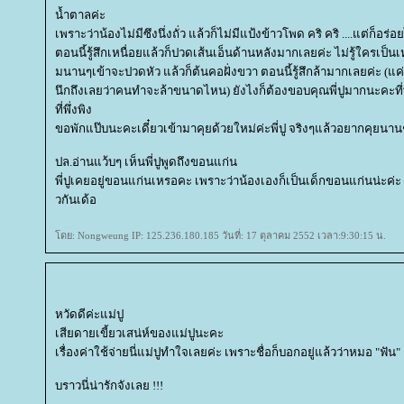
น้ำตาลค่ะ
เพราะว่าน้องไม่มีซึงนึ่งถั่ว แล้วก็ไม่มีแป้งข้าวโพด คริ คริ ....แต่ก็อร
ตอนนี้รู้สึกเหนื่อยแล้วก็ปวดเส้นเอ็นด้านหลังมากเลยค่ะ ไม่รู้ใครเป็นเ
มนานๆเข้าจะปวดหัว แล้วก็ต้นคอฝั่งขวา ตอนนี้รู้สึกล้ามากเลยค่ะ (แค่
นึกถึงเลยว่าคนทำจะล้าขนาดไหน) ยังไงก็ต้องขอบคุณพี่ปูมากนะคะที่ท
ที่พึ่งพิง
ขอพักแป๊บนะคะเดี๋ยวเข้ามาคุยด้วยใหม่ค่ะพี่ปู จริงๆแล้วอยากคุยนานๆถ้
ปล.อ่านแว้บๆ เห็นพี่ปูพูดถึงขอนแก่น
พี่ปูเคยอยู่ขอนแก่นเหรอคะ เพราะว่าน้องเองก็เป็นเด็กขอนแก่นน่ะค่ะ 
วกันเด้อ
ดย: Nongweung IP: 125.236.180.185 วันที่: 17 ตุลาคม 2552 เวลา:9:30:15 น.
หวัดดีค่ะแม่ปู
เสียดายเขี้ยวเสน่ห์ของแม่ปูนะคะ
เรื่องค่าใช้จ่ายนี่แม่ปูทำใจเลยค่ะ เพราะชื่อก็บอกอยู่แล้วว่าหมอ "ฟัน"
บราวนี่น่ารักจังเลย !!!