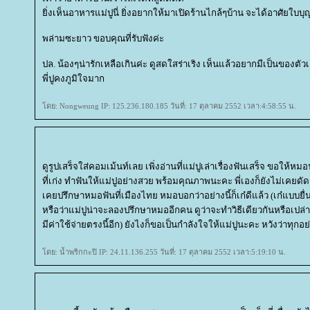
ิ่งเห็นอาหารแม่ปูนี่ ยิ่งอยากให้มาเปิดร้านไกล้ๆบ้าน จะได้อาศัยใบบ
พล่ามซะยาว ขอบคุณที่รับฟังค่ะ
ปล. น้องๆน่ารักเหลือเกินค่ะ ดูสดใสร่าเริง เห็นแล้วอยากมีเป็นของตั
พี่ปูคงภูมิใจมาก
ดย: Nongweung IP: 125.236.180.185 วันที่: 17 ตุลาคม 2552 เวลา:4:58:55 น.
ดูรูปเสร็จใส่คอมเม้นท์เลย เพิ่งอ่านที่แม่ปูเล่าเรื่องฟันเสร็จ ขอให้ห
ที่เก่ง ทำฟันให้แม่ปูอย่างสวย พร้อมคุณภาพนะคะ พี่เองก็ยังไม่เคยดัด
เคยปรึกษาหมอฟันที่เมืองไทย หมอบอกว่าอย่างนี้ก็เก๋ดีแล้ว (เก๋แบบยื่น
หรือว่าแม่ปูน่าจะลองปรึกษาหมออีกคน ดูว่าจะทำวิธีเดียวกันหรือเปล
มีค่าใช้จ่ายตรงนี้อีก) ยังไงก็ขอเป็นกำลังใจให้แม่ปูนะคะ หวังว่าทุก
ดย: น้ำพริกกะปิ IP: 24.11.136.255 วันที่: 17 ตุลาคม 2552 เวลา:5:19:10 น.