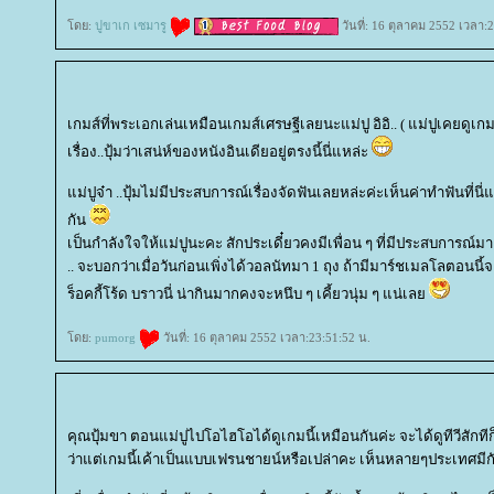
ดย:
ปูขาเก เซมารู
วันที่: 16 ตุลาคม 2552 เวลา:
เกมส์ที่พระเอกเล่นเหมือนเกมส์เศรษฐีเลยนะแม่ปู อิอิ.. ( แม่ปูเคยดูเกม
เรื่อง..ปุ้มว่าเสน่ห์ของหนังอินเดียอยู่ตรงนี้นี่แหล่ะ
ม่ปูจ๋า ..ปุ้มไม่มีประสบการณ์เรื่องจัดฟันเลยหล่ะค่ะเห็นค่าทำฟันที่น
กัน
เป็นกำลังใจให้แม่ปูนะคะ สักประเดี๋ยวคงมีเพื่อน ๆ ที่มีประสบการณ์ม
.. จะบอกว่าเมื่อวันก่อนเพิ่งได้วอลนัทมา 1 ถุง ถ้ามีมาร์ชเมลโลตอนนี้
ร็อคกี้โร้ด บราวนี่ น่ากินมากคงจะหนึบ ๆ เคี้ยวนุ่ม ๆ แน่เล
ดย:
pumorg
วันที่: 16 ตุลาคม 2552 เวลา:23:51:52 น.
คุณปุ้มขา ตอนแม่ปูไปโอไฮโอได้ดูเกมนี้เหมือนกันค่ะ จะได้ดูทีวีสักท
ว่าแต่เกมนี้เค้าเป็นแบบเฟรนชายน์หรือเปล่าคะ เห็นหลายๆประเทศมีก