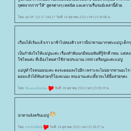
กุศลจากการ"ให้" สูตรต่างๆ เทคนิค และความรื่นรมย์เหล่านี้ด้ว
ดย: นุก IP: 122.57.184.27 วันที่: 16 ตุลาคม 2552 เวลา:23:39:08 น.
เกือบได้เจิมแล้วเรา มาช้าไปสองคิว บราวนี่น่าทานมากๆค่ะแม่ปู เด
เป็นกำลังใจให้แม่ปูนะค่ะ เรื่องทำฟันนกมีหมอฟันที่รู้จักที่ กทม. แต่สง
ช่ไหมค่ะ ที่เมืองไทยค่าใช้จ่ายประมาณ 1000 เหรียญอะค่ะแม่ปู
ม่ปูทำใจหน่อยน่ะคะ คงจะผอมลงไปอีก เพราะจะไม่อยากทานอะไร ยิ่งแ
ผอมแล้วได้ฟันสวยๆก็โอเคเนอะ ทนเอานะค่ะเดี๋ยวจะได้ยิ้มสวยๆคะ
ดย:
MommyKitchen
วันที่: 16 ตุลาคม 2552 เวลา:23:39:19 น.
น่าทานจังครับแม่ปู
ดย:
กระชายน้อ
วันที่: 16 ตุลาคม 2552 เวลา:23:39:27 น.