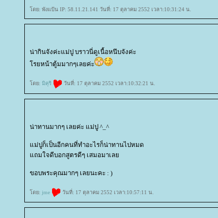
ดย: พังแป้น IP: 58.11.21.141 วันที่: 17 ตุลาคม 2552 เวลา:10:31:24 น.
น่ากินจังค่ะแม่ปู บราวนี่ดูเนื้อหนึบจังค่ะ
รยหน้าตู้มมากๆเลยค่ะ
ดย:
มิคุริ
วันที่: 17 ตุลาคม 2552 เวลา:10:32:21 น.
น่าทานมากๆ เลยค่ะ แม่ปู ^_^
ม่ปูก็เป็นอีกคนที่ทำอะไรก็น่าทานไปหมด
ถมใจดีบอกสูตรดีๆ เสมอมาเล
ขอบพระคุณมากๆ เลยนะคะ : )
ดย:
jme
วันที่: 17 ตุลาคม 2552 เวลา:10:57:11 น.