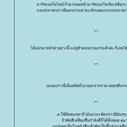
มาร์ชเมลโลไหม้เร็วมากพอหน้ามาร์ชเมลโลเริ่มเหลืองๆ ก
ละยกถาดบราวนี่ออกจากเตาอบ พักบนตะแกรงจนถาดเร
ได้ออกมาหน้าตาอย่างนี้ แม่ปูทำตอนบ่ายแก่ๆแล้วค่ะ ก็เลยใส่ต
๘.พอบราวนี่เย็นสนิทก็เอาออกจากถาด ค่อยๆดึง
๙.ใช้มีดคมๆทาน้ำมันบางๆ ตัดบราวนี่ฉับๆๆ
ถ้าตัดสี่เหลี่ยมชิ้นกำลังดีก็ได้ทั้งหมด ๑๖ ช
ม่ปูเคยเห็นในหนังสือเค้าตัดเป็นชิ้นสามเหลี่ย