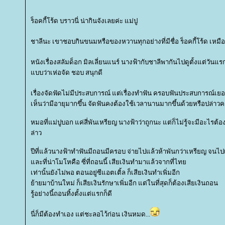
ร็อคกี้โร้ด บราวนี่ น่ากินจังเลยค่ะ แม่ปู
ชาลีนะ เขาชอบกินขนมหรือของหวานทุกอย่างที่มีชื่อ ร็อคกี้โร้ด เหมื
หนังเรื่องสลัมด็อก มิลเลี่ยนแนร์ นางฟ้ากับชาลีพากันไปดูตั้งแต่วันแรกท
บบว่าเห่อจัด ชอบ สนุกดี
เรื่องจัดฟัดไม่มีประสบการณ์ แต่เรื่องทำฟัน ครอบฟันประสบการณ์เ
เห็นว่ามีอายุมากขึ้น จัดฟันคงต้องใช้เวลานานมากขึ้นด้วยหรือปล่าวค
หมอที่แม่ปูบอก แค่สี่พันเหรียญ นางฟ้าว่าถูกนะ แต่ก็ไม่รู้จะมีอะไรต้องจ
ล่าว
ปีที่แล้วนางฟ้าทำฟันมีถอนมีครอบ จ่ายไปแล้วห้าพันกว่าเหรียญ จน
ละที่น่าโมโหคือ ซี่ที่ถอนนี้ เสียเงินทำมาแล้วจากที่ไท
เท่านั้นยังไม่พอ ตอนอยู่ซีแอตเติ้ล ก็เสียเงินทำเพิ่มอีก
้ายมาบ้านใหม่ ก็เสียเงินรักษาเพิ่มอีก แต่ในที่สุดก็ต้องเสียเงินถอน
รู้อย่างนี้ถอนทิ้งตั้งแต่แรกก็ดี
นี่ก็มีต้องทำเอง แต่ชะลอไว้ก่อน เงินหมด...