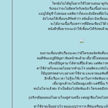
ครยังไมได้ดูก็อยากให้ไปหาแผ่นมาดูกัน
รับรองว่าจะไม่ผิดหวังกับหนังเรื่องนี้อย่าง
ม่ปูได้ดูช้าไปหน่อย แต่คิดว่าก็คงจะยังมีคนที่ยังไ
ังไงขอให้เพื่อนๆเสิร์ทคำว่า สลัมด็อก มิลเลี่ยน
จะได้อ่านเนื้อเรื่องคร่าวๆที่มีคนเขียนไว้ด้
หนังดีๆที่อยากแนะนำให้เพื่อนๆได้รับชมด้วย
ขอถามเพื่อนๆสักเรื่องนะคะว่ามีใครเคยจัดฟันที่อ
พอดีฟันแม่ปูมีปัญหา ฟันหน้าซะด้วย เดี๋ยวนี้ไม่ค่อยอ
จริงๆมีปัญหามาได้สามสี่ปีแล้วค่ะ แต่คิดว่า
ค่าใช้จ่ายก็แพงเลยไม่อยากทำอะไร เคยคิดจะกลับไ
ก็มีอุปสรรคต่างๆ อย่างค่าใช้จ่าย และหาหมอฟันที่
อีกทั้งเรื่องเวลา ไม่รู้จะใช้เวลาในการจัดฟันนา
เดี๋ยวลูกเต้าจะไม่มีคนดูแลอีก แต่ทีนี้ณ.วัน
ทนไม่ไหวแล้วค่ะ จำเป็นต้องไปจัดฟันแล้ว ใครเคยมีป
((จริงๆมีคุณหมอในดวงใจอยู่ท่านหนึ่ง แต่อยู่เชียงใหม่ไ
ค่าใช้จ่ายเป็นอย่างไร หมอแม่ปูว่าราวๆ สี่พันเหรียญ แล