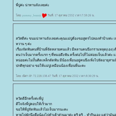
พี่ปูค่ะ น่าทานจังเลยค่ะ
ดย:
pummy_beauty
วันที่: 17 ตุลาคม 2552 เวลา:7:59:26 น.
สวัสดีค่ะ ขนมน่าทานจังเลยค่ะคุณแม่ปูต้องขอสูตรไปลองทำบ้างค่
หวาน ๆ ค่ะ
เรื่องจัดฟันคนที่บ้านพี่จัดหลายคนแล้ว มีหลานคนนึงกรามหลุด(เอง) 
คนว่าเจ็บมากครั้งแรก ๆ ที่หมอดึงฟัน ครั้งต่อไปก็ไม่ค่อยเจ็บแล้วค่ะ
หน่อยค่ะไม่งั้นติดเหล็กดัดฟัน มีน้องเพื่อนอยู่คนนึงเพิ่งไปจัดอายุ
ปกติทุกอย่าง ขอให้แม่ปูเหมือนน้องเพื่อนพี่นะคะ
ดย: ณิศา IP: 72.228.138.47 วันที่: 17 ตุลาคม 2552 เวลา:8:30:29 น.
หวัดดีอีกครั้งค่ะพี่ปู
ดีใจจังพี่ปูตอบให้เร็วมาก
ขอให้พี่ปูจัดฟันแล้วไม่เจ็บมากนะคะ
หายไปพักนึงคือน้องไปทำเต้าส่วนมาค่ะ คริ คริ ... ทำกินเอง แต่ว่ามั