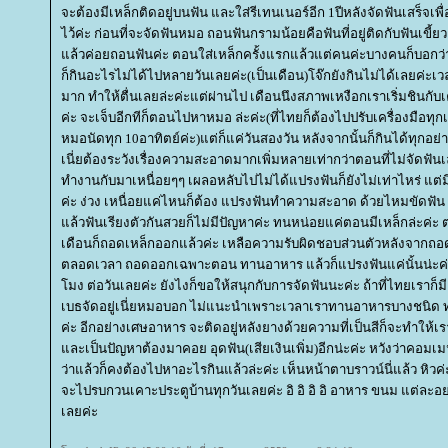
จะต้องมีเหล็กติดอยู่บนฟัน และใส่รีเทนเนอร์อีก 1ปีหลังจัดฟันเสร็จเพื่อ
ไว้ค่ะ ก่อนที่จะจัดฟันหมอ ถอนฟันกรามน้อยคือฟันที่อยู่ติดกับฟันเขี้ยว
ล้วค่อยถอนฟันค่ะ ตอนใส่เหล็กครั้งแรกแล้วแต่คนค่ะบางคนก็บอกว่
ก็กินอะไรไม่ได้ไปหลายวันเลยค่ะ(เป็นเดือน)โจ๊กยังกินไม่ได้เลยค่ะ
มาก ทำให้ตื่นเลยล่ะค่ะแต่ผ่านไป เดือนนึงสภาพเหงือกเราเริ่มชินกับเครื่
ค่ะ จะเจ็บอีกทีก็ตอนไปหาหมอ ล่ะค่ะ(ที่ไทยก็ต้องไปปรับเครื่องมือทุกเ
หมอนัดทุก 10อาทิตย์ค่ะ)แต่ก็แค่วันสองวัน หลังจากนั้นก็กินได้ทุกอย่
เนี่ยต้องระวังเรื่องความสะอาดมากเพิ่มหลายเท่ากว่าตอนที่ไม่จัดฟัน
ทำงานกับมาเหนื่อยๆๆ เผลอหลับไปไม่ได้แปรงฟันก็ยังไม่เท่าไหร่ แต่ม
ค่ะ ง่วง เหนื่อยแค่ไหนก็ต้อง แปรงฟันทำความสะอาด ด้วยไหมขัดฟั
ล้วฟันเรียงตัวกันสวยก็ไม่มีปัญหาค่ะ ทนหน่อยแค่ตอนมีเหล็กล่ะค่ะ ตอ
เดือนก็ถอดเหล็กออกแล้วค่ะ เหลือความรับผิดชอบส่วนตัวหลังจากถอดเ
ตลอดเวลา ถอดออกเฉพาะตอน ทานอาหาร แล้วก็แปรงฟันแค่นั้นน่ะค่ะน
มง ต่อวันเลยค่ะ ยังไงก็ขอให้สนุกกับการจัดฟันนะค่ะ ถ้าที่ไทยเราก็มีย
เบธจัดอยู่เนี่ยหมอบอก ไม่แนะนำเพราะเวลาเราทานอาหารบางชนิด ทำ
ค่ะ อีกอย่างเศษอาหาร จะติดอยู่หลังยางด้วยความที่เป็นสีก็จะทำให้เร
ละเป็นปัญหาต้องมาคอย อุดฟัน(เสียเงินเพิ่ม)อีกน่ะค่ะ หวังว่าคอมเ
ว่าแล้วก็คงต้องไปหาอะไรกินแล้วล่ะค่ะ เห็นหน้าตาบราวน์นี่แล้ว หิวค่ะน
จะไปรบกวนเคาะประตูบ้านทุกวันเลยค่ะ อิ อิ อิ อิ อาหาร ขนม แต่ละ
เลยค่ะ