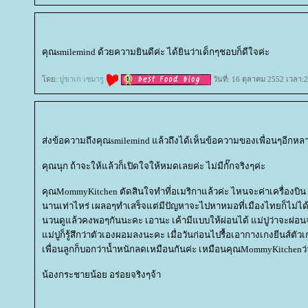
คุณsmilemind ด้วยความยินดีค่ะ ได้ยินว่าเด็กๆชอบก็ดีใจค่ะ
ดย:
ปูขาเก เซมารู
วันที่: 16 ตุลาคม 2552 เวลา:
ส่งข้อความถึงคุณsmilemind แล้วถึงได้เห็นข้อความของเพื่อนๆอีกหล
คุณนุก ถ้าจะให้แล้วก็เปิดใจให้หมดเลยค่ะ ไม่มีกั๊กจริงๆค่ะ
คุณMommyKitchen ตัดสินใจทำที่อเมริกาแล้วค่ะ ไหนจะค่าเครื่องบิน ค่า
นานเท่าไหร่ เผลอๆทำเสร็จแต่มีปัญหาจะไปหาหมอที่เมืองไทยก็ไม่ได้อีก
นวนดูแล้วคงพอๆกันนะคะ เอานะ เค้ามีแบบให้ผ่อนได้ แม่ปูว่าจะผ่อนจ่
ม่ปูก็รู้สึกว่าตัวเองผอมลงนะคะ เมื่อวันก่อนไปรื้อเอากางเกงยีนส์ตัวเก
เพื่อนลูกก็บอกว่าน้ำหนักลดเหมือนกันค่ะ เหมือนคุณMommyKitchenว่
น้องกระชายน้อย อร่อยจริงๆจ้า