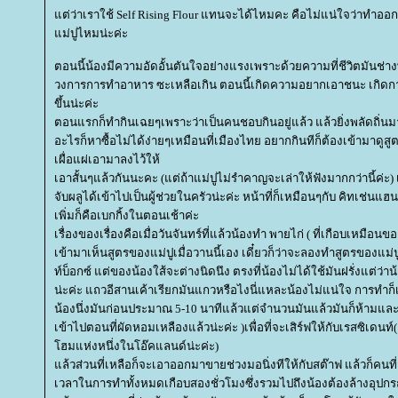
ต่ว่าเราใช้ Self Rising Flour แทนจะได้ไหมคะ คือไม่แน่ใจว่าทำอ
ม่ปูไหมน่ะค่ะ
ตอนนี้น้องมีความอัดอั้นตันใจอย่างแรงเพราะด้วยความที่ชีวิตมันช่างพ
วงการการทำอาหาร ซะเหลือเกิน ตอนนี้เกิดความอยากเอาชนะ เกิดกา
ขึ้นน่ะค่ะ
ตอนแรกก็ทำกินเฉยๆเพราะว่าเป็นคนชอบกินอยู่แล้ว แล้วยิ่งพลัดถิ่
อะไรก็หาซื้อไม่ได้ง่ายๆเหมือนที่เมืองไทย อยากกินทีก็ต้องเข้ามาดู
เผื่อแผ่เอามาลงไว้ให้
เอาสั้นๆแล้วกันนะคะ (แต่ถ้าแม่ปูไม่รำคาญจะเล่าให้ฟังมากกว่านี้ค่ะ) เร
จับผลูได้เข้าไปเป็นผู้ช่วยในครัวน่ะค่ะ หน้าที่ก็เหมือนๆกับ คิทเช่นแฮนด
เพิ่มก็คือเบกกิ้งในตอนเช้าค่ะ
เรื่องของเรื่องคือเมื่อวันจันทร์ที่แล้วน้องทำ พายไก่ ( ที่เกือบเหมือน
เข้ามาเห็นสูตรของแม่ปูเมื่อวานนี้เอง เดี๋ยวก็ว่าจะลองทำสูตรของแม่ปู
ท์บ็อกซ์ แต่ของน้องใส้จะต่างนิดนึง ตรงที่น้องไม่ได้ใช้มันฝรั่งแต่ว่
น่ะค่ะ แถวอีสานเค้าเรียกมันแกวหรือไงนี่แหละน้องไม่แน่ใจ การทำก็เ
น้องนึ่งมันก่อนประมาณ 5-10 นาทีแล้วแต่จำนวนมันแล้วมันก็ห้ามและค
เข้าไปตอนที่ผัดหอมเหลืองแล้วน่ะค่ะ )เพื่อที่จะเสิร์ฟให้กับเรสซิเดน
ฮมแห่งหนึ่งในโอ๊คแลนด์น่ะค่ะ)
ล้วส่วนที่เหลือก็จะเอาออกมาขายช่วงมอนิ่งทีให้กับสต๊าฟ แล้วก็คนที่
เวลาในการทำทั้งหมดเกือบสองชั่วโมงซึ่งรวมไปถึงน้องต้องล้างอุปกร