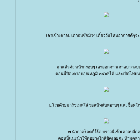
เอาเข้าเตาอบ เตาอบชักมัวๆ เดี๋ยววันไหนอากาศดี
สุกแล้วค่ะ หน้ากรอบๆ เอาออกจากเตาอบ วาง
ตอนนี้ปิดเตาอบอุณหภูมิ ๓๕๐Fได้ และเปิดไฟบ
๖.โรยด้วยมาร์ชเมลโล่ วอลนัทสับหยาบๆ และช็อคโกแ
๗.นำถาดร็อคกี้โร้ด บราวนี่เข้าเตาอบอีกคร
ตอนนี้แนะนำให้ดูอย่างใกล้ชิดเลยค่ะ ห้ามค