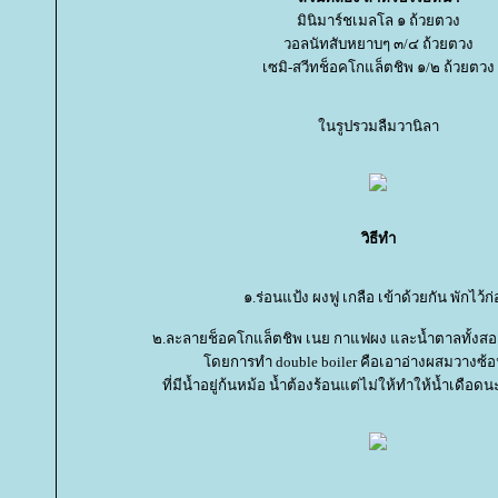
มินิมาร์ชเมลโล ๑ ถ้วยตวง
วอลนัทสับหยาบๆ ๓/๔ ถ้วยตวง
เซมิ-สวีทช็อคโกแล็ตชิพ ๑/๒ ถ้วยตวง
นรูปรวมลืมวานิลา
วิธีทำ
๑.ร่อนแป้ง ผงฟู เกลือ เข้าด้วยกัน พักไว้ก
๒.ละลายช็อคโกแล็ตชิพ เนย กาแฟผง และน้ำตาลทั้งสอง
ดยการทำ double boiler คือเอาอ่างผสมวางซ้
ที่มีน้ำอยู่ก้นหม้อ น้ำต้องร้อนแต่ไม่ให้ทำให้น้ำเดือ