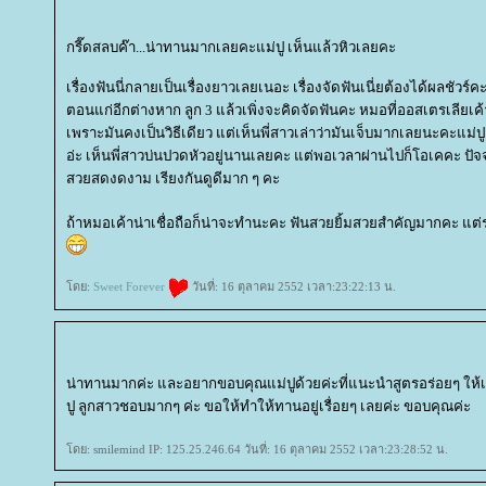
กรี๊ดสลบค๊า...น่าทานมากเลยคะแม่ปู เห็นแล้วหิวเลยคะ
เรื่องฟันนี่กลายเป็นเรื่องยาวเลยเนอะ เรื่องจัดฟันเนี่ยต้องได้ผลชัวร์คะ
ตอนแก่อีกต่างหาก ลูก 3 แล้วเพิ่งจะคิดจัดฟันคะ หมอที่ออสเตรเลียเ
เพราะมันคงเป็นวิธีเดียว แต่เห็นพี่สาวเล่าว่ามันเจ็บมากเลยนะคะแม่
อ่ะ เห็นพี่สาวบ่นปวดหัวอยู่นานเลยคะ แต่พอเวลาผ่านไปก็โอเคคะ ปั
สวยสดงดงาม เรียงกันดูดีมาก ๆ คะ
ถ้าหมอเค้าน่าเชื่อถือก็น่าจะทำนะคะ ฟันสวยยิ้มสวยสำคัญมากคะ แต่ราคา
ดย:
Sweet Forever
วันที่: 16 ตุลาคม 2552 เวลา:23:22:13 น.
น่าทานมากค่ะ และอยากขอบคุณแม่ปูด้วยค่ะที่แนะนำสูตรอร่อยๆ ให้
ปู ลูกสาวชอบมากๆ ค่ะ ขอให้ทำให้ทานอยู่เรื่อยๆ เลยค่ะ ขอบคุณค่ะ
ดย: smilemind IP: 125.25.246.64 วันที่: 16 ตุลาคม 2552 เวลา:23:28:52 น.