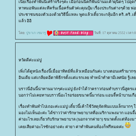
เนี่ยเรื่องทำฟันนี่เศร้าจริงๆค่ะ เมื่อก่อนนิคกี้ฟันน้ำนมเค้าผุนิดๆ ไปอ
หาหมอฟันแต่ละทีครั่นเนื้อครั่นตัวค่ะคุณปุ้ม เรื่องประกันต่างๆด้วย พ
ประชาชนของตัวเองด้วยวิธีนี้แหละ พูดแล้วเดี๋ยวจะกลุ้มอีก คริ..คริ..เ
ล้ว อิอิ
ดย:
ปูขาเก เซมารู
วันที่: 17 ตุลาคม 2552 เวลา:
หวัดดีค่ะแม่ปู
เพิ่งได้ดูหนังเรื่องนี้เมื่ออาทิตย์ที่แล้วเหมือนกันค่ะ บางตอนเศร้ามาก
อินเดีย แต่เกลียดอีตาพิธีกรตั้งแต่แรกเลย ทำหน้าทำตามีเลศนัย รู้เลยว่า
บราวนี่อันนี้น่าทานมากๆค่ะแม่ปู ยังจำได้ว่าคราวก่อนทำบราวนี่สูตรแ
บอกว่าไม่เคยทานบราวนี่อะไรอร่อยขนาดนี้มาก่อน แอนจี้หน้าบานเกือบ
เรื่องทำฟันทำไปเถอะค่ะแม่ปู เดี๋ยวนี้เค้าใช้วัสดุจัดฟันแบบเล็กมากๆ 
มองไม่เห็นอ่ะค่ะ ได้ข่าวว่าค่ารักษาพยาบาลที่อเมริกาแพงมาก แอนจี้อ
ค่าอะไรเลยเกี่ยวกับรักษาพยาบาล (นอกจากค่ายา) ขนาดตั้งแต่ท้องมา 
เคยเสียค่าอะไรซักอย่างค่ะ ค่ายา ค่าทำฟันคนท้องก็ฟรีหมดค่ะ