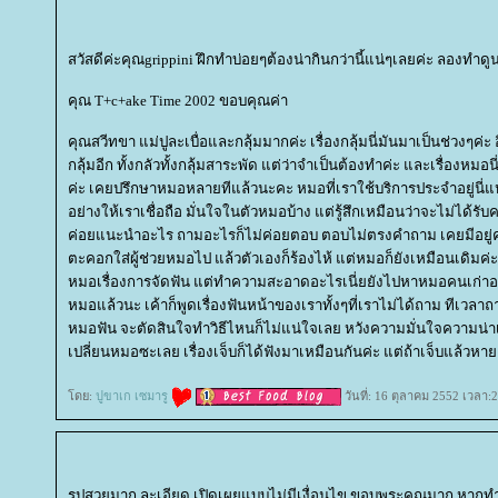
สวัสดีค่ะคุณgrippini ฝึกทำบ่อยๆต้องน่ากินกว่านี้แน่ๆเลยค่ะ ลองทำด
คุณ T+c+ake Time 2002 ขอบคุณค่า
คุณสวีทขา แม่ปูละเบื่อและกลุ้มมากค่ะ เรื่องกลุ้มนี่มันมาเป็นช่วงๆค่ะ
กลุ้มอีก ทั้งกลัวทั้งกลุ้มสาระพัด แต่ว่าจำเป็นต้องทำค่ะ และเรื่องหม
ค่ะ เคยปรึกษาหมอหลายทีแล้วนะคะ หมอที่เราใช้บริการประจำอยู่นี่แ
อย่างให้เราเชื่อถือ มั่นใจในตัวหมอบ้าง แต่รู้สึกเหมือนว่าจะไม่ได้รับ
ค่อยแนะนำอะไร ถามอะไรก็ไม่ค่อยตอบ ตอบไม่ตรงคำถาม เคยมีอยู่ครั้ง
ตะคอกใส่ผู้ช่วยหมอไป แล้วตัวเองก็ร้องไห้ แต่หมอก็ยังเหมือนเดิมค่ะ 
หมอเรื่องการจัดฟัน แต่ทำความสะอาดอะไรเนี่ยยังไปหาหมอคนเก่าอยู่ เ
หมอแล้วนะ เค้าก็พูดเรื่องฟันหน้าของเราทั้งๆที่เราไม่ได้ถาม ทีเวลา
หมอฟัน จะตัดสินใจทำวิธีไหนก็ไม่แน่ใจเลย หวังความมั่นใจความน่าเ
เปลี่ยนหมอซะเลย เรื่องเจ็บก็ได้ฟังมาเหมือนกันค่ะ แต่ถ้าเจ็บแล้ว
ดย:
ปูขาเก เซมารู
วันที่: 16 ตุลาคม 2552 เวลา:
รูปสวยมาก ละเอียด เปิดเผยแบบไม่มีเงื่อนไข ขอบพระคุณมาก หากท