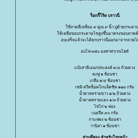
ร็อกกี้โร้ด บราวนี่
ช้ถาดสี่เหลี่ยม ๙ คูณ ๙ นิ้ว ปูด้วยกระด
ห้เหลือขอบกระดาษไขสูงขึ้นมาตรงขอบถาดด
อบเสร็จแล้วจะได้ยกบราวนี่ออกมาจากถาดได
อบไฟ ๓๕๐ องศาฟาเรนไฮต์
ป้งสาลีเอนกประสงค์ ๓/๔ ถ้วยตวง
ผงฟู ๑ ช้อนชา
เกลือ ๑/๔ ช้อนชา
เซมิ-สวีทช็อคโกแล็ตชิพ ๑๗๐ กรัม
น้ำตาลทรายขาว ๑/๒ ถ้วยตวง
น้ำตาลทรายแดง ๑/๓ ถ้วยตวง
ไข่ไก่ ๒ ฟอง
เนยจืด ๙๐ กรัม
กาแฟผง ๒ ช้อนชา
วานิลา ๑ ช้อนชา
ส่วนที่สอง สำหรับโรยหน้า