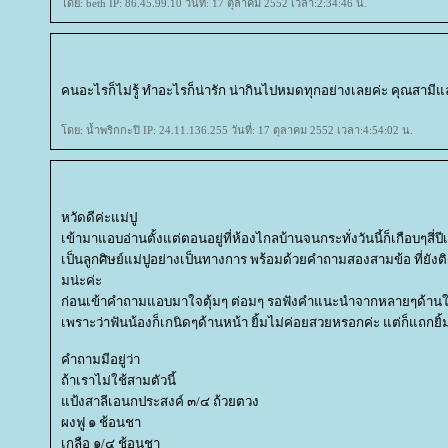
ดย: beth IP: 86.45.99.10 วันที่: 17 ตุลาคม 2552 เวลา:2:34:46 น.
คนอะไรก็ไม่รู้ ทำอะไรก็น่ารัก น่ากินไปหมดทุกอย่างเลยค่ะ คุณสามี
ดย: น้ำพริกกะปิ IP: 24.11.136.255 วันที่: 17 ตุลาคม 2552 เวลา:4:54:02 น.
หวัดดีค่ะแม่ปู
เข้ามาแอบอ่านตั้งแต่ตอนอยู่ที่ห้องไกลบ้านจนกระทั่งวันนี้ก็เกือบๆสี่ป
เป็นลูกศิษย์แม่ปูอย่างเป็นทางการ พร้อมด้วยคำถามสองสามข้อ ที่ยัง
มน่ะค่ะ
ก่อนเข้าคำถามแอบมาใจตุ้มๆ ต่อมๆ รอฟังคำแนะนำจากหลายๆด้านในเ
เพราะว่าฟันน้องก็เกนิดๆด้านหน้า ยิ้มไม่ค่อยสวยหรอกค่ะ แต่ก็แถกยิ้มใ
คำถามมีอยู่ว่า
ถ้าเราไม่ใช้สามตัวนี้
ป้งสาลีเอนกประสงค์ ๓/๔ ถ้วยตวง
ผงฟู ๑ ช้อนชา
เกลือ ๑/๔ ช้อนชา