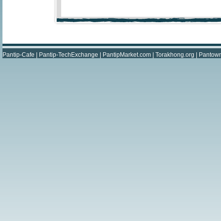
Pantip-Cafe
|
Pantip-TechExchange
|
PantipMarket.com
|
Torakhong.org
|
Pantow