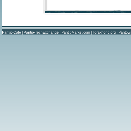
Pantip-Cafe
|
Pantip-TechExchange
|
PantipMarket.com
|
Torakhong.org
|
Pantow