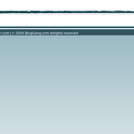
n.com
| © 2004
BlogGang.com
allrights reserved.