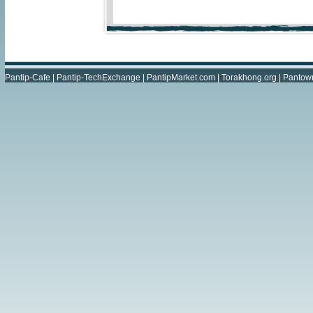
Pantip-Cafe
|
Pantip-TechExchange
|
PantipMarket.com
|
Torakhong.org
|
Pantow