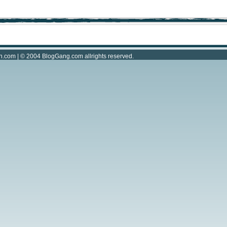
n.com
| © 2004
BlogGang.com
allrights reserved.