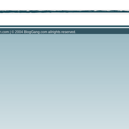
n.com
| © 2004
BlogGang.com
allrights reserved.