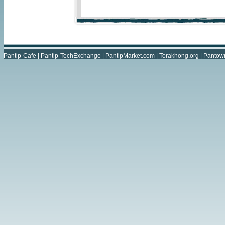
Pantip-Cafe
|
Pantip-TechExchange
|
PantipMarket.com
|
Torakhong.org
|
Pantow