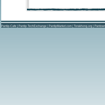
Pantip-Cafe
|
Pantip-TechExchange
|
PantipMarket.com
|
Torakhong.org
|
Pantow