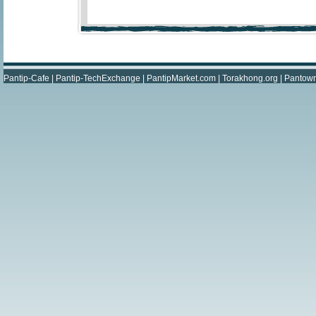
Pantip-Cafe
|
Pantip-TechExchange
|
PantipMarket.com
|
Torakhong.org
|
Pantow