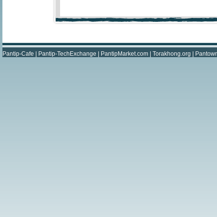
Pantip-Cafe
|
Pantip-TechExchange
|
PantipMarket.com
|
Torakhong.org
|
Pantow