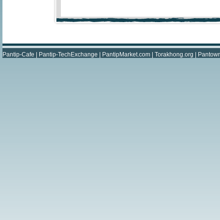
Pantip-Cafe
|
Pantip-TechExchange
|
PantipMarket.com
|
Torakhong.org
|
Pantow