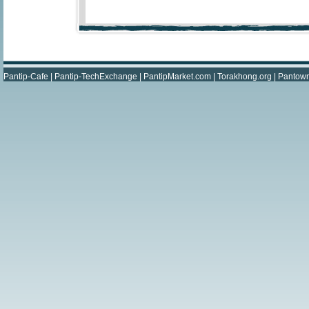
Pantip-Cafe
|
Pantip-TechExchange
|
PantipMarket.com
|
Torakhong.org
|
Pantow