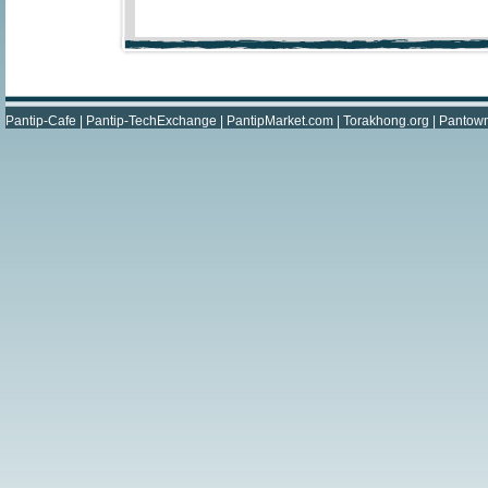
Pantip-Cafe
|
Pantip-TechExchange
|
PantipMarket.com
|
Torakhong.org
|
Pantow