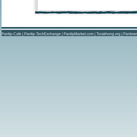
Pantip-Cafe
|
Pantip-TechExchange
|
PantipMarket.com
|
Torakhong.org
|
Pantow