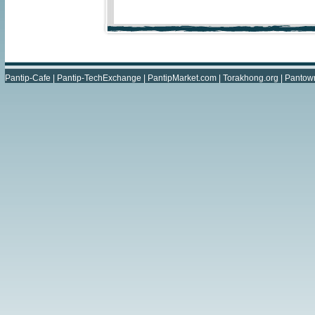
Pantip-Cafe
|
Pantip-TechExchange
|
PantipMarket.com
|
Torakhong.org
|
Pantow