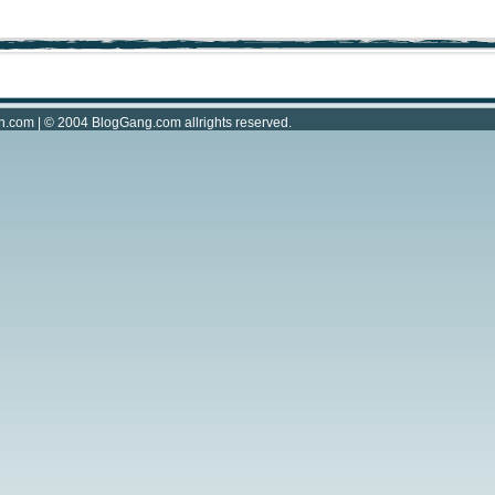
n.com
| © 2004
BlogGang.com
allrights reserved.