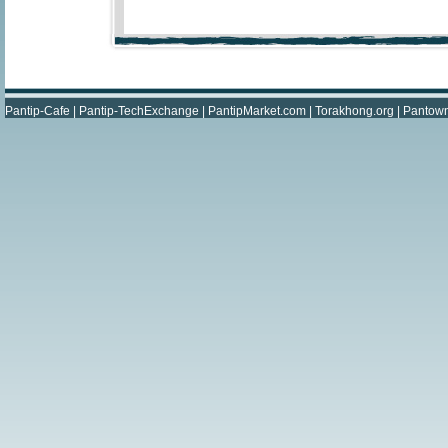
Pantip-Cafe
|
Pantip-TechExchange
|
PantipMarket.com
|
Torakhong.org
|
Pantow