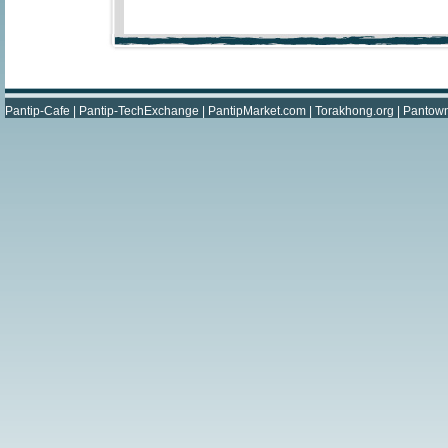
Pantip-Cafe
|
Pantip-TechExchange
|
PantipMarket.com
|
Torakhong.org
|
Pantow