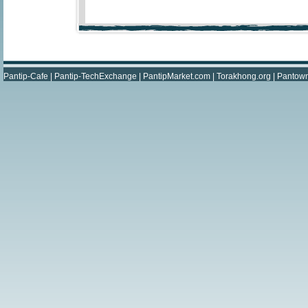
Pantip-Cafe
|
Pantip-TechExchange
|
PantipMarket.com
|
Torakhong.org
|
Pantow