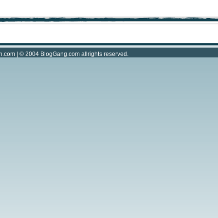
n.com
| © 2004
BlogGang.com
allrights reserved.