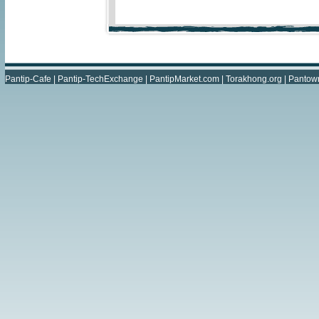
Pantip-Cafe
|
Pantip-TechExchange
|
PantipMarket.com
|
Torakhong.org
|
Pantow