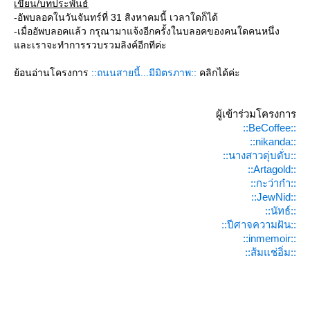
เขียน/บทประพันธ์
-อัพบลอคในวันจันทร์ที่ 31 สิงหาคมนี้ เวลาใดก็ได้
-เมื่ออัพบลอคแล้ว กรุณามาแจ้งอีกครั้งในบลอคของคนใดคนหนึ่ง
ละเราจะทำการรวบรวมลิงค์อีกทีค่ะ
้อนอ่านโครงการ
::ถนนสายนี้...มีมิตรภาพ::
คลิกได้ค่ะ
ผู้เข้าร่วมโครงการ
::BeCoffee::
::nikanda::
::นางสาวดุ่บดั่บ::
::Artagold::
::กะว่าก๋า::
::JewNid::
::นัทธ์::
::ปีศาจความฝัน::
::inmemoir::
::ส้มแช่อิ่ม::