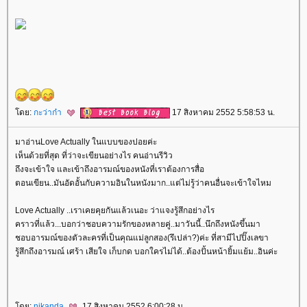
ดย:
กะว่าก๋า
17 สิงหาคม 2552 5:58:53 น.
มาอ่านLove Actually ในแบบของปอยค่ะ
เห็นด้วยที่สุด ที่ว่าจะเขียนอย่างไร คนอ่านรีวิว
ถึงจะเข้าใจ และเข้าถึงอารมณ์ของหนังที่เราต้องการสื่อ
ตอนเขียน..มันอัดอั้นกับความอินในหนังมาก..แต่ไม่รู้ว่าคนอื่นจะเข้าใจไหม
Love Actually ..เราเคยคุยกันแล้วเนอะ ว่าแจงรู้สึกอย่างไร
คราวที่แล้ว...บอกว่าชอบความรักของหลายคู่..มาวันนี้..นึกถึงหนังขึ้นมา
ชอบอารมณ์ของตัวละครที่เป็นคุณแม่ลูกสอง(รึเปล่า?)ค่ะ ที่สามีไปปิ๊งเลขา
รู้สึกถึงอารมณ์ เศร้า เสียใจ เก็บกด บอกใครไม่ได้..ต้องปั้นหน้ายิ้มแย้ม..อินค่ะ
ดย:
nikanda
17 สิงหาคม 2552 6:00:28 น.