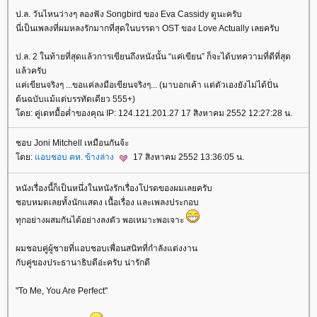
ป.ล. วันไหนว่างๆ ลองฟัง Songbird ของ Eva Cassidy ดูนะครับ
นี่เป็นเพลงที่ผมหลงรักมากที่สุดในบรรดา OST ของ Love Actually เลยครับ
ป.ล. 2 ในท้ายที่สุดแล้วการเขียนถึงหนังนั้น “แค่เขียน” ก็จะได้บทความที่ดีที่สุด
ล้วครับ
ค่เขียนจริงๆ ...ขอแค่ลงมือเขียนจริงๆ... (มาบอกเค้า แต่ตัวเองยังไม่ได้ปั่น
ต้นฉบับแม้แต่บรรทัดเดียว 555+)
ดย: คู่เดทมื้อค่ำของคุณ IP: 124.121.201.27 17 สิงหาคม 2552 12:27:28 น.
ชอบ Joni Mitchell เหมือนกันจ้ะ
ดย:
อบชอบ คห. ข้างล่าง
17 สิงหาคม 2552 13:36:05 น.
หนังเรื่องนี้ก็เป็นหนึ่งในหนังรักเรื่องโปรดของผมเลยครับ
ชอบหมดเลยทั้งนักแสดง เนื้อเรื่อง และเพลงประกอบ
ทุกอย่างผสมกันได้อย่างลงตัว พอเหมาะพอเจาะ
ผมชอบคู่ผู้ชายที่แอบชอบเพื่อนสนิทที่กำลังแต่งงาน
กับคู่ของประธานาธิบดีอ่ะครับ น่ารักดี
"To Me, You Are Perfect"