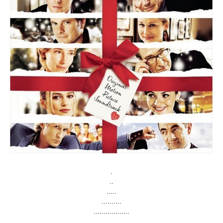
.
..
.....
..........
..................
........................