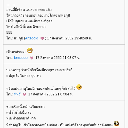
..........
อ่านที่พี่เขียน แปลจากเพลงแล้ว
ห้นึกถึงสมัยก่อนตอนต้องห่างไกลจากพ่อภูมิ
เค้าไปดูแลแม่ และปั้นพระที่อุดร
ห คิดถึงนี่ นั่งมองฟ้าเลยค่ะ
555
ดย: แม่ภูมิ (
Artagold
) 17 สิงหาคม 2552 19:40:49 น.
เข้ามาอ่านคะ
ดย:
tempopo
17 สิงหาคม 2552 21:03:07 น.
บอกตรงๆ ว่าหนังสือเรื่องนี้เราดูเพราะนายฮิวส์
ต่ดูแล้ว ไม่ค่อย get ค่ะ
หยิบแผ่นมาดูใหม่อีกรอบละกัน...ไหนๆ ก็สะสมไว้
ดย:
นัทธ์
17 สิงหาคม 2552 21:07:04 น.
ชอบเรื่องนี้เหมือนกันเลยค่ะ
ดุซ้ำได้ไม่เบื่อเล
หนังทำออกมาดีมาก
ที่สำคัญ ไม่เข้าใจตัวเองเหมือนกันค่ะ เป็นหนังที่ต้องดุทุกคริสต์มาสต์เลยค่ะ