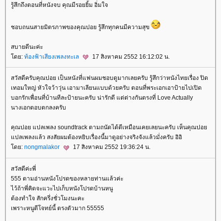
รู้สึกถึงตอนที่หนังจบ คุณมีรอยยิ้ม อิ่มใจ
ชอบถนนสายมิตรภาพของคุณปอย รู้สึกทุกคนมีความสุข
สบายดีนะค่ะ
ดย:
ท้องฟ้าเสียงเพลงทะเล
17 สิงหาคม 2552 16:12:02 น.
สวัสดีครับคุณปอย เป็นหนังที่แฟนผมชอบดูมากเลยครับ รู้สึกว่าหนังไทยเรื่อง ปิด
เทอมใหญ่ หัวใจว้าวุ่น เอามาเลียนแบบด้วยครับ ตอนที่พระเอกเอาป้ายไปเปิด
บอกรักเพื่อนที่บ้านทีละป้ายนะครับ น่ารักดี แต่ต่างกันตรงที่ Love Actually
นางเอกตอบตกลงครับ
คุณปอย แปลเพลง soundtrack ตามถนัดได้ดีเหมือนเคยเลยนะครับ เห็นคุณปอ
ปลเพลงแล้ว สงสัยผมต้องหยิบเรื่องนี้มาดูอย่างจริงจังแล้วมั่งครับ อิอิ
ดย:
nongmalakor
17 สิงหาคม 2552 19:36:24 น.
สวัสดีค่ะพี่
555 ตามอ่านหนังโปรดของหลายท่านแล้วค่ะ
ไว้ถ้าพี่คิดจะแวะไปเก็บหนังโปรดบ้านหนู
ต้องทำใจ สักครึ่งชั่วโมงนะคะ
เพราะหนูตีโจทย์นี้ ตรงตัวมาก 55555