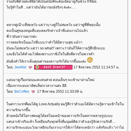
รวมถึงพี่ด้วยค่ะที่ยึดให้เป็นหนังที่จะต้องงัดมาดูกันช่วง X'Mas
ไม่รู้ทำไมสิ .. แต่ว่ามันได้อารมณ์จริงๆ ล่ะคะ .. .
หลากคู่เน๊าะที่สมหวัง แต่ว่าบางคู่ก็ไม่สมหวัง แต่ว่าคู่ที่พี่ชอบนั้น
คงเป็นคู่ของหนุ่มที่แอบหลงรักสาวเจ้าที่แต่งงานไปแล้ว
พี่ว่ามันหวานมากค่ะ
การหลงรักเป็นอะไรที่แบบว่าทำให้มีความสุข แม้ว่า
มันจะไม่สมหวัง แต่ว่า so what? เพราะว่ามันก็ให้ความรู้สึกอีกแบบ
ละยิ่งไม่ได้ทำอะไรผิดเพราะเราชั่งใจในสิ่งที่ควร/ไม่ควรทำ
มันยิ่งทำให้เราเห็นคุณค่าของความรักได้มากขึ้นนะค่ะ
ดย:
JewNid
17 สิงหาคม 2552 11:14:57 น.
อบมาดูเรื่องก่อนนะคะคนสวย ตอนเย็นๆ จะเข้ามาอ่านใหม่
เนื่องจากแอบมาอัพบล็อกเวลางานค่ะ อิอิ
ดย:
BeCoffee
17 สิงหาคม 2552 11:33:09 น.
นคราวแรกที่ผมได้ดู Love Actually ผมรู้สึกว่าตัวเองได้มีความรู้ความเข้าใจใน
ความรักมากขึ้น
ด้วยหนังให้โอกาสคนดูได้ยลโฉมหน้าของความรักในหลากหลายรูปแบบ
ต่เอาเข้าจริงแล้ว ก็เหมือนกับทุกครั้งที่มนุษย์คิดว่าตัวเองรู้จักความรักดี...
ความรักจะแอบแว้งมาหยิกแก้มเราเบาๆให้เราได้ตระหนักว่า แท้จริงแล้ว “เราไม่