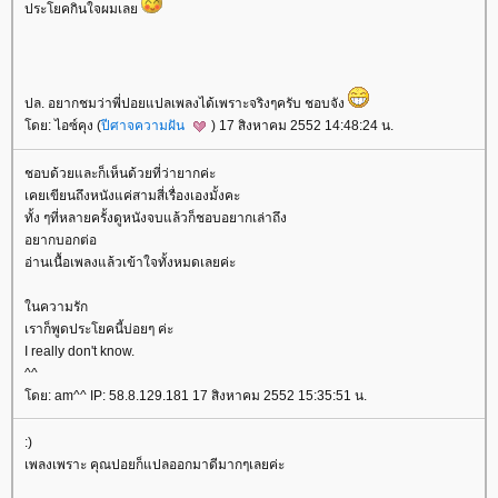
ประโยคกินใจผมเล
ปล. อยากชมว่าพี่ปอยแปลเพลงได้เพราะจริงๆครับ ชอบจัง
ดย: ไอซ์คุง (
ปีศาจความฝัน
) 17 สิงหาคม 2552 14:48:24 น.
ชอบด้วยและก็เห็นด้วยที่ว่ายากค่ะ
เคยเขียนถึงหนังแค่สามสี่เรื่องเองมั้งคะ
ทั้ง ๆที่หลายครั้งดูหนังจบแล้วก็ชอบอยากเล่าถึง
อยากบอกต่อ
อ่านเนื้อเพลงแล้วเข้าใจทั้งหมดเลยค่ะ
นความรัก
เราก็พูดประโยคนี้บ่อยๆ ค่ะ
I really don't know.
^^
ดย: am^^ IP: 58.8.129.181 17 สิงหาคม 2552 15:35:51 น.
:)
เพลงเพราะ คุณปอยก็แปลออกมาดีมากๆเลยค่ะ