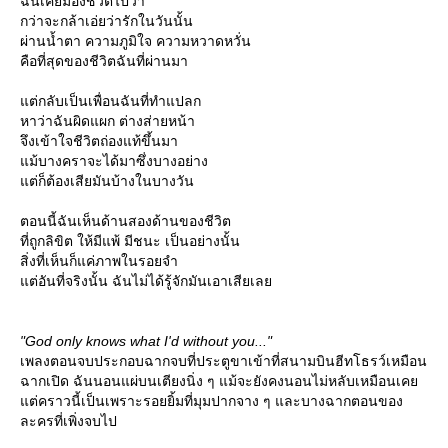
ฉันเคยมองชีวิตไปว่า
กว่าจะกล้าเอ่ยว่ารักในวันนั้น
ผ่านน้ำตา ความภูมิใจ ความหวาดหวั่น
คือที่สุดของชีวิตฉันที่ผ่านมา
ต่กลับเป็นเพื่อนฉันที่ทำแปลก
หาว่าฉันผิดแผก ต่างส่ายหน้า
จึงเข้าใจชีวิตถ่องแท้ขึ้นมา
ม้บางคราจะได้มาซึ่งบางอย่าง
ต่ก็ต้องเสียมันบ้างในบางวัน
ตอนนี้ฉันเห็นด้านสองด้านของชีวิต
ที่ถูกลิขิต ให้มีแพ้ มีชนะ เป็นอย่างนั้น
สิ่งที่เห็นก็แค่ภาพในรอยจำ
ต่อันที่จริงนั้น ฉันไม่ได้รู้จักมันเอาเสียเล
"God only knows what I'd without you..."
เพลงตอนจบประกอบฉากจบที่ประตูขาเข้าที่สนามบินฮีทโธรว์เหมือน
ฉากเปิด ฉันนอนแผ่บนเตียงนิ่ง ๆ แม้จะยังคงนอนไม่หลับเหมือนเค
ต่คราวนี้เป็นเพราะรอยยิ้มที่มุมปากจาง ๆ และบางฉากตอนของ
ละครที่เพิ่งจบไป