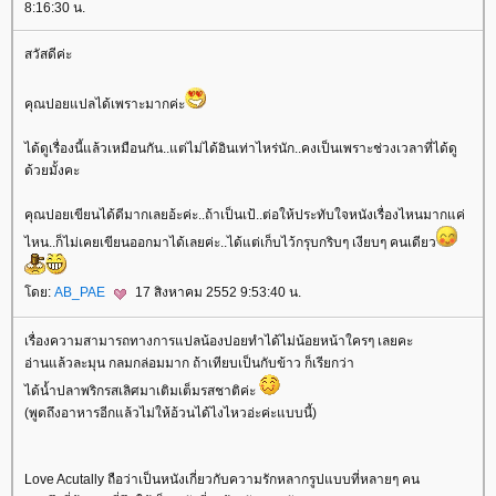
8:16:30 น.
สวัสดีค่ะ
คุณปอยแปลได้เพราะมากค่ะ
ได้ดูเรื่องนี้แล้วเหมือนกัน..แต่ไม่ได้อินเท่าไหร่นัก..คงเป็นเพราะช่วงเวลาที่ได้ดู
ด้วยมั้งคะ
คุณปอยเขียนได้ดีมากเลยอ้ะค่ะ..ถ้าเป็นเป้..ต่อให้ประทับใจหนังเรื่องไหนมากแค่
ไหน..ก็ไม่เคยเขียนออกมาได้เลยค่ะ..ได้แต่เก็บไว้กรุบกริบๆ เงียบๆ คนเดียว
ดย:
AB_PAE
17 สิงหาคม 2552 9:53:40 น.
เรื่องความสามารถทางการแปลน้องปอยทำได้ไม่น้อยหน้าใครๆ เลยคะ
อ่านแล้วละมุน กลมกล่อมมาก ถ้าเทียบเป็นกับข้าว ก็เรียกว่า
ได้น้ำปลาพริกรสเลิศมาเติมเต็มรสชาติค่ะ
(พูดถึงอาหารอีกแล้วไม่ให้อ้วนได้ไงไหวอ่ะค่ะแบบนี้)
Love Acutally ถือว่าเป็นหนังเกี่ยวกับความรักหลากรูปแบบที่หลายๆ คน