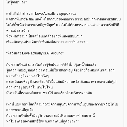
ได้รู้จักมันเลย”
ต่ไม่ใช่ว่าสารจาก Love Actually จะสูญเปล่านะ
ต่สารที่แท้จริงของหนังไม่ใช่การบรรจงบอกว่า ความรักมีมากมายหลายรูปแบบ
ไม่ได้ย้ำเน้นว่าความรักมีสุขมีทุกข์ และไม่ได้ต้องการจะบอกเล่าว่าความรักมีวิถี
ทางอย่างไรบ้าง
ทั้งหมดที่ว่ามาเป็นเสมือนแค่ตัวอย่างที่หนังหยิบยกมา
เพื่อสนับสนุนประเด็นหลักที่หนังต้องการจะบอกกับเราว่า...
“ที่จริงแล้ว Love actually is All Around”
กับความรักแล้ว...เราไม่ต้องรู้จักมันมากก็ได้มั้ง...รู้แค่นี้ก็พอแล้ว
รู้แค่ว่ามันมีอยู่รอบตัวเรา ตอนที่มีใครสักคนอยู่เคียงข้างก็จะสัมผัสได้เสมอว่า
ความรักอยู่ถัดจากเราไปจริงๆ
ละแม้ตอนที่อยู่ตัวคนเดียวก็ยังยิ้มแย้มมีความหวังได้เสมอ เพราะตระหนักรู้ว่า
ความรักอยู่รอบตัวไม่ห่างไปไหน
มันรอวันที่เราจะหยิบฉวย ช่วงใช้ และเรียกร้องบริการจากมัน
เท่านี้ แม้แต่คนโสดก็สามารถมีความสุขกับความรัก(ในรูปของความหวัง)ได้ไม่
ต่างจากคนมีคู่แล้ว
ด้วยความรักนั้นทั้งมีอยู่โดยรอบและมีปริมาณมหาศาลขนาดนี้
ทำไมจะต้องสงวนสิทธิ์ให้แต่เฉพาะคนมีคู่ด้วยล่ะ ^^