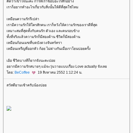
คิดว่าเข้าใจนะคะ การที่เราชอบอะไรสักอย่าง
เราก็อยากทำอะไรเกี่ยวกับสิ่งนั้นให้ดีที่สุดใช่ไหม
เหมือนความรักรึเปล่า
เรามีความรักให้ใครสักคน เราก็หวังให้ความรักของเราดีที่สุด
เหมาะสมที่สุดทั้งกับคนรัก ตัวเอง และคนรอบข้าง
ทั้งที่จริงแล้วความรักก็มีสองด้าน ชีวิตก็มีสองด้าน
เหมือนก้อนเมฆที่บดบังดวงจันทร์ทรา
เหมือนเหรีญที่ออกหัว ก้อย ไม่ต่างกันเมื่อเราโยนบ่อยครั้ง
เฮ้อ ชีวิตบางทีก็ยากจังนะคะปอ
อยากมีความรักสบายๆ แม้จะวุ่นวายแบบเรื่อง Love actually จังเล
ดย:
BeCoffee
19 สิงหาคม 2552 1:12:24 น.
สวัสดียามเช้าครับน้องปอ