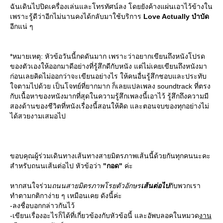
ฉันเดินไปปิดเครื่องเล่นและโทรทัศน์ลง โดยยังค้างแผ่นเอาไว้ข้างใน
เพราะรู้ดีว่าอีกไม่นานคงได้กลับมาใช้บริการ
Love Actually บำบัด
อีกแน่ ๆ
*หมายเหตุ: หัวข้อวันนี้กดดันมาก เพราะว่าอยากเขียนถึงหนังโปรด
ของตัวเองให้ออกมาดีอย่างที่รู้สึกดีกับหนัง แต่ไม่เคยเขียนถึงหนังมา
ก่อนเลยคิดไม่ออกว่าจะเขียนอย่างไร ให้คนอื่นรู้สึกชอบและประทับ
จตามไปด้วย เป็นโจทย์ที่ยากมาก ก็เลยแปลเพลง soundtrack ที่ตรง
กับเนื้อหาของหนังมากที่สุดในความรู้สึกเพลงนี้เอาไว้ รู้สึกถึงความมี
สองด้านของชีวิตที่หนังเรื่องนี้สอนให้คิด และตอนจบของทุกอย่างไม่
ได้สวยงามเสมอไป
ขอบคุณผู้ร่วมเดินทางเส้นทางสายมิตรภาพเส้นนี้ด้วยกันทุกคนนะคะ
สำหรับถนนเส้นต่อไป หัวข้อว่า
"กอด"
ค่ะ
หากสนใจร่วม
ถนนสายมิตรภาพโรยตัวอักษร
เส้นต่อไป
กับพวกเรา
ทำตามกติกาง่าย ๆ เหมือนเคย ดังนี้ค่ะ
-ลงชื่อบอกกล่าวกันไว้
-เขียนเรื่องอะไรก็ได้ที่เกี่ยวข้องกับหัวข้อนี้ และอัพบลอคในหมวด
งาน