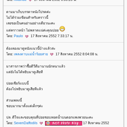
ตามมาเก็บบรรดาหนังโปรดค่ะ
ไม่ได้ร่วมเขียนสำหรับคราวนี้
เลยขอเป็นคนอ่านอย่างเดียวนะคะ
ต่คราวหน้า ไม่พลาดแน่ค่ะคุณปอ
ดย:
Paulo
17 สิงหาคม 2552 7:33:17 น.
ต้องลองมาดูหนังแนวนี้บ้างแล้วล่ะ
ดย:
เพลงดาบแม่น้ำร้อยสา
17 สิงหาคม 2552 8:04:08 น.
มาสารภาพว่าซื้อดีวีดีมานานนักหนาแล้ว
ต่ยังไม่ได้หยิบมาดูเสียที
ปอยเชียร์แบบนี้
ต้องไปหยิบมาดูเสียทีแล้ว
ส่วนเพลงนี้
ชอบมากมาตั้งแต่เด็กๆค่ะ
ปล. ดีใจและขอบคุณที่ปอยชอบหยดน้ำบนดอกแพงพวยนะคะ
ดย:
SevenDaffodils
17 สิงหาคม 2552