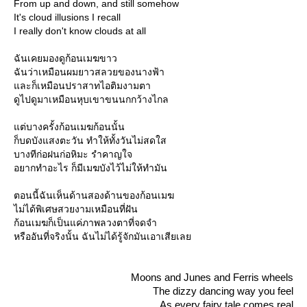
From up and down, and still somehow
It's cloud illusions I recall
I really don't know clouds at all
ฉันเคยมองดูก้อนเมฆขาว
ฉันว่าเหมือนผมยาวสลวยของนางฟ้า
ละก็เหมือนปราสาทไอติมงามตา
ดูไปดูมาเหมือนหุบเขาขนนกกว้างไกล
ต่บางครั้งก้อนเมฆก้อนนั้น
ก็บดบังแสงตะวัน ทำให้ทั้งวันไม่สดใส
บางทีก่อฝนก่อหิมะ รำคาญใจ
อยากทำอะไร ก็มีเมฆบังไว้ไม่ให้ทำมัน
ตอนนี้ฉันเห็นด้านสองด้านของก้อนเมฆ
ไม่ได้พิเศษสวยงามเหมือนที่ฝัน
ก้อนเมฆก็เป็นแค่ภาพลวงตาที่จดจำ
หรืออันที่จริงนั้น ฉันไม่ได้รู้จักมันเอาเสียเล
Moons and Junes and Ferris wheels
The dizzy dancing way you feel
As every fairy tale comes real