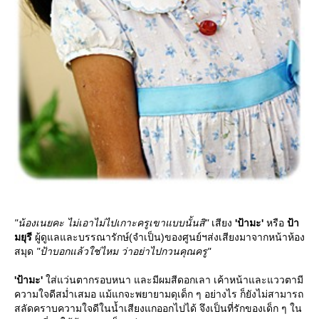
"น้องเนยคะ ไม่เอาไม่ไปเกาะครูเขาแบบนั้นสิ"
เสียง
'ป้ามะ'
หรือ
ป้า
มยุรี
ผู้ดูแลและบรรณารักษ์(จำเป็น)ของศูนย์ฯส่งเสียงมาจากหน้าห้อง
สมุด
"ป้าบอกแล้วใช่ไหม ว่าอย่าไปกวนคุณครู"
'ป้ามะ'
ส่แว่นตากรอบหนา และมีผมสีดอกเลา เค้าหน้าและแววตามี
ความใจดีสม่ำเสมอ แม้แกจะพยายามดุเด็ก ๆ อย่างไร ก็ยังไม่สามารถ
สลัดคราบความใจดีในน้ำเสียงแกออกไปได้ จึงเป็นที่รักของเด็ก ๆ ใน