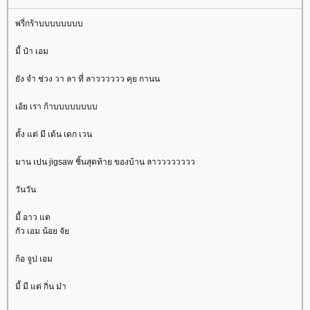
พรี่กร้าบบบบบบบบ
มี้ ป๋า เอม
ัง จำ ช่วง วา ลา ที่ ลาวววววว คุย กานน
เอ้ย เรา ก้าบบบบบบบบ
ตั้ง แต่ มี เด้น เดก เวน
มาน เปน jigsaw ชิ้นสุดท้าย ของบ้าน ลาวววววววว
วันวัน
มี้ อาว แต
กัว เอม น้อย จั
ก้อ จูป เอม
มี้ มี แต่ กิ่น ม๋า