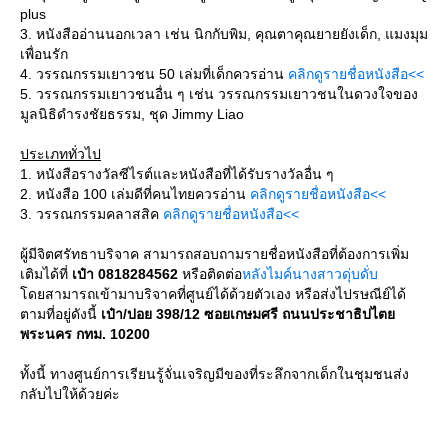
plus
3. หนังสืออ่านนอกเวลา เช่น นิกกับพิม, คุณตาคุณยายยังเด็ก, แมงมุม
เพื่อนรัก
4. วรรณกรรมเยาวชน 50 เล่มที่เด็กควรอ่าน
คลิกดูรายชื่อหนังสือ<<
5. วรรณกรรมเยาวชนอื่น ๆ เช่น วรรณกรรมเยาวชนในดวงใจของ
มูลนิธิดำรงชัยธรรม, ชุด Jimmy Liao
ประเภททั่วไป
1. หนังสือรางวัลซีไรต์และหนังสือที่ได้รับรางวัลอื่น ๆ
2. หนังสือ 100 เล่มดีที่คนไทยควรอ่าน
คลิกดูรายชื่อหนังสือ<<
3. วรรณกรรมคลาสสิค
คลิกดูรายชื่อหนังสือ<<
ผู้มีจิตศรัทธาบริจาค สามารถสอบถามรายชื่อหนังสือที่ต้องการเพิ่ม
เติมได้ที่
เป๋า 0818284562
หรือติดต่อ
หลังไมค์นางสาวดุ่บดั่บ
ดยสามารถเข้ามาบริจาคที่ศูนย์ได้ด้วยตัวเอง หรือส่งไปรษณีย์ได้
ตามที่อยู่ดังนี้
เป๋า/ปอย 398/12 ซอยเกษมศรี ถนนประชาธิปไต
พระนคร กทม. 10200
ทั้งนี้ ทางศูนย์การเรียนรู้จั่นเจริญมีของที่ระลึกจากเด็กในชุมชนส่ง
กลับไปให้ด้วยค่ะ