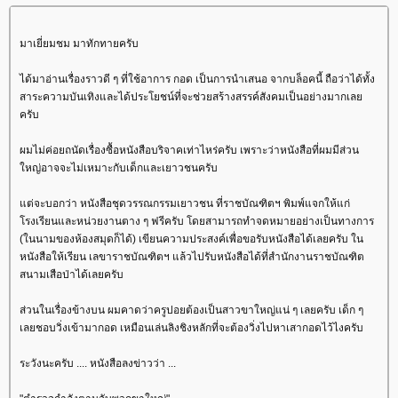
มาเยี่ยมชม มาทักทายครับ
ได้มาอ่านเรื่องราวดี ๆ ที่ใช้อาการ กอด เป็นการนำเสนอ จากบล็อคนี้ ถือว่าได้ทั้ง
สาระความบันเทิงและได้ประโยชน์ที่จะช่วยสร้างสรรค์สังคมเป็นอย่างมากเล
ครับ
ผมไม่ค่อยถนัดเรื่องซื้อหนังสือบริจาคเท่าไหร่ครับ เพราะว่าหนังสือที่ผมมีส่วน
หญ่อาจจะไม่เหมาะกับเด็กและเยาวชนครับ
ต่จะบอกว่า หนังสือชุดวรรณกรรมเยาวชน ที่ราชบัณฑิตฯ พิมพ์แจกให้แก่
รงเรียนและหน่วยงานตาง ๆ ฟรีครับ โดยสามารถทำจดหมายอย่างเป็นทางการ
(ในนามของห้องสมุดก็ได้) เขียนความประสงค์เพื่อขอรับหนังสือได้เลยครับ ใน
หนังสือให้เรียน เลขาราชบัณฑิตฯ แล้วไปรับหนังสือได้ที่สำนักงานราชบัณฑิต
สนามเสือป่าได้เลยครับ
ส่วนในเรื่องข้างบน ผมคาดว่าครูปอยต้องเป็นสาวขาใหญ่แน่ ๆ เลยครับ เด็ก ๆ
เลยชอบวิ่งเข้ามากอด เหมือนเล่นลิงชิงหลักที่จะต้องวิ่งไปหาเสากอดไว้ไงครับ
ระวังนะครับ .... หนังสือลงข่าวว่า ...