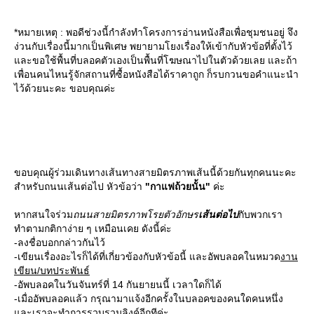
*หมายเหตุ : พอดีช่วงนี้กำลังทำโครงการอ่านหนังสือเพื่อชุมชนอยู่ จึง
ง่วนกับเรื่องนี้มากเป็นพิเศษ พยายามโยงเรื่องให้เข้ากับหัวข้อที่ตั้งไว้
ละขอใช้พื้นที่บลอคตัวเองเป็นพื้นที่โฆษณาไปในตัวด้วยเลย และถ้า
เพื่อนคนไหนรู้จักสถานที่ซื้อหนังสือได้ราคาถูก ก็รบกวนขอคำแนะนำ
ไว้ด้วยนะคะ ขอบคุณค่ะ
ขอบคุณผู้ร่วมเดินทางเส้นทางสายมิตรภาพเส้นนี้ด้วยกันทุกคนนะคะ
สำหรับถนนเส้นต่อไป หัวข้อว่า
"กาแฟถ้วยนั้น"
ค่ะ
หากสนใจร่วม
ถนนสายมิตรภาพโรยตัวอักษร
เส้นต่อไป
กับพวกเรา
ทำตามกติกาง่าย ๆ เหมือนเคย ดังนี้ค่ะ
-ลงชื่อบอกกล่าวกันไว้
-เขียนเรื่องอะไรก็ได้ที่เกี่ยวข้องกับหัวข้อนี้ และอัพบลอคในหมวด
งาน
เขียน/บทประพันธ์
-อัพบลอคในวันจันทร์ที่ 14 กันยายนนี้ เวลาใดก็ได้
-เมื่ออัพบลอคแล้ว กรุณามาแจ้งอีกครั้งในบลอคของคนใดคนหนึ่ง
ละเราจะทำการรวบรวมลิงค์อีกทีค่ะ