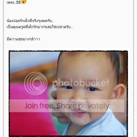
เพลง..อิอิ
น้องปอยรักเด็กดีจริงๆเลยครับ..
เป็นคุณครูทที่เด็กรักมากๆเลยใช่เปล่าครับ..
มีความสุขมากๆจ้าาา