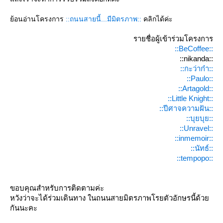
้อนอ่านโครงการ
::ถนนสายนี้...มีมิตรภาพ::
คลิกได้ค่ะ
รายชื่อผู้เข้าร่วมโครงการ
::BeCoffee::
::nikanda::
::กะว่าก๋า::
::Paulo::
::Artagold::
::Little Knight::
::ปีศาจความฝัน::
::บุยบุย::
::Unravel::
::inmemoir::
::นัทธ์::
::tempopo::
ขอบคุณสำหรับการติดตามค่ะ
หวังว่าจะได้ร่วมเดินทาง ในถนนสายมิตรภาพโรยตัวอักษรนี้ด้ว
กันนะคะ