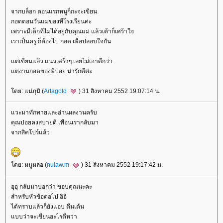
จากบล็อก ตอนแรกหนูก็กะจะเขียน
กอดตอนวันแม่ของทีโรงเรียนค่ะ
เพราะมีเด็กที่ไม่ได้อยู่กับคุณแม่ แล้วเค้าก็เศร้าใจ
เราเป็นครู ก็ต้องไป กอด เพือปลอบใจกัน
ต่เขียนแล้ว แนวเศร้าๆ เลยไม่เอาดีกว่า
ต่งานกอดของพี่ปอย น่ารักดีค่ะ
ดย: แม่ภุมิ (
Artagold
) 31 สิงหาคม 2552 19:07:14 น.
วะมาทักทายและอ่านผลงานครับ
คุณปอยคงสบายดี เพื่อนเรากลับมา
จากสิคโปร์แล้ว
ดย: หนูหล่อ (
nulaw.m
) 31 สิงหาคม 2552 19:17:42 น.
อุอุ กลับมาบอกว่า ขอบคุณนะคะ
สำหรับหัวข้อต่อไป อิอิ
ได้ทราบแล้วก็ยังแอบ ตื่นเต้น
บบว่าจะเขียนอะไรดีหว่า