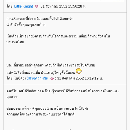
ดย:
Little Knight
31 สิงหาคม 2552 15:56:28 น.
อ่านเรื่องของพี่ปอยแล้วอดอมยิ้มไม่ได้เลยครับ
น่ารักจังทั้งคุณครูและเด็กๆ
เห็นด้วยเป็นอย่างยิ่งครับสำหรับโอกาสและความเหลื่อมล้ำทางสังคมใน
ประเทศไท
ปล. เดี๋ยวผมขอค้นดูก่อนนะครับถ้ามีเดี๋ยวจะช่วยส่งไปครับผม
ต่หนังสือที่ผมอ่านเนี่ย มันแนวผู้ใหญ่ทั้งนั้นเล
ดย: ไอซ์คุง (
ปีศาจความฝัน
) 31 สิงหาคม 2552 16:19:19 น.
คนที่ไม่เคยได้รับอ้อมกอด ถึงจะรู้ว่าการได้รับซักกอดหนึ่งมีค่าขนาดไหนนะคะ
คุณปอ
ชอบบรรดาเด็ก ๆ ที่คุณปอยนำมาเป็นนางแบบวันนี้จังค่ะ
ความสดใสและความรัก ส่งผ่านแววตาได้ชัดดี