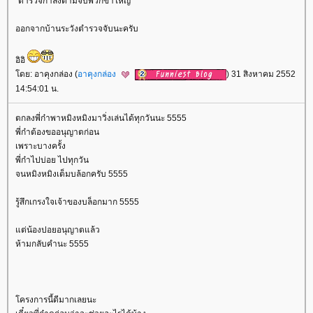
"ตำรวจกำลังตามจับพวกขาใหญ่"
ออกจากบ้านระวังตำรวจจับนะครับ
อิอิ
ดย: อาคุงกล่อง (
อาคุงกล่อง
) 31 สิงหาคม 2552
14:54:01 น.
ตกลงพี่ก๋าพาหมิงหมิงมาวิ่งเล่นได้ทุกวันนะ 5555
พี่ก๋าต้องขออนุญาตก่อน
เพราะบางครั้ง
พี่ก๋าไปบ่อย ไปทุกวัน
จนหมิงหมิงเต็มบล้อกครับ 5555
รู้สึกเกรงใจเจ้าของบล็อกมาก 5555
ต่น้องปอยอนุญาตแล้ว
ห้ามกลับคำนะ 5555
ครงการนี้ดีมากเลยนะ