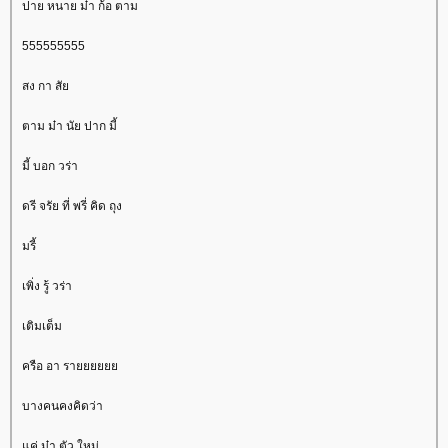
ปาย หนาย ม๋า ก้อ ตาม
555555555
สง กา สั
ตาม ม๋า นัย ปาก มี้
มี้ บอก วร่า
ดรี จรัย ที่ พรี่ คิด ถุง
มรี้
เพิ่ง รู้ วร่า
เติมเต็ม
ครือ อา รา
บางคนคงคิดว่า
ค่ ม๋า ตัว ใหม่