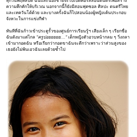
ทุกวันพฤหัสบดี ฉันและน้องชายจะไปเปิดคอร์สสอนดนตรีเพื่อสร้าง
ความคึกคักให้บริเวณ นอกจากนี้ก็ยังมีสอนฟุตซอล ศิลปะ ดนตรีไท
ละเทควันโด้ด้วย และบางครั้งฉันก็ไปสอนน้องผู้หญิงเต้นประกอบ
จังหวะในการแข่งกีฬา
ทันทีที่ฉันก้าวเข้าประตูรั้วของศูนย์การเรียนรู้ฯ เสียงเล็ก ๆ เรียกชื่อ
ฉันดังมาแต่ไกล
"ครูปอยยยยย...."
เด็กหญิงตัวอวบหน้ากลม ๆ วิ่งถลา
เข้ามากอดฉัน หรือเรียกว่ากอดขาฉันจะดีกว่าเพราะว่าส่วนสูงของ
เธอยังไม่พ้นเอวฉันเลยด้วยซ้ำไป