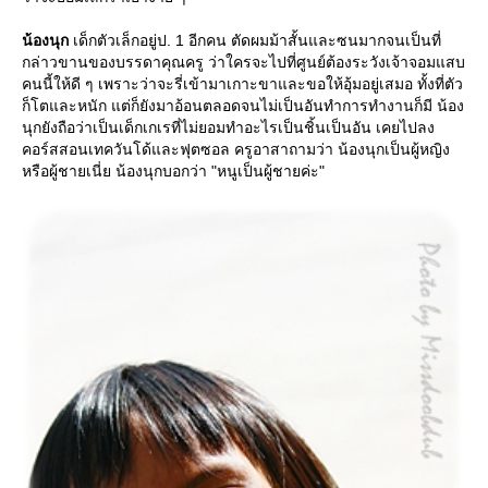
น้องนุก
เด็กตัวเล็กอยู่ป. 1 อีกคน ตัดผมม้าสั้นและซนมากจนเป็นที่
กล่าวขานของบรรดาคุณครู ว่าใครจะไปที่ศูนย์ต้องระวังเจ้าจอมแสบ
คนนี้ให้ดี ๆ เพราะว่าจะรี่เข้ามาเกาะขาและขอให้อุ้มอยู่เสมอ ทั้งที่ตัว
ก็โตและหนัก แต่ก็ยังมาอ้อนตลอดจนไม่เป็นอันทำการทำงานก็มี น้อง
นุกยังถือว่าเป็นเด็กเกเรที่ไม่ยอมทำอะไรเป็นชิ้นเป็นอัน เคยไปลง
คอร์สสอนเทควันโด้และฟุตซอล ครูอาสาถามว่า น้องนุกเป็นผู้หญิง
หรือผู้ชายเนี่ย น้องนุกบอกว่า "หนูเป็นผู้ชายค่ะ"