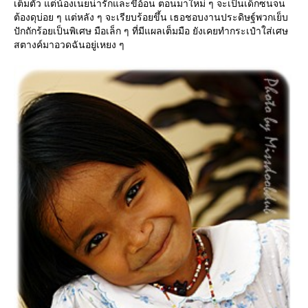
เต็มตัว แต่น้องเนยน่ารักและขี้อ้อน ตอนมาใหม่ ๆ จะเป็นเด็กซนจน
ต้องดุบ่อย ๆ แต่หลัง ๆ จะเรียบร้อยขึ้น เธอชอบงานประดิษฐ์พวกเย็บ
ปักถักร้อยเป็นพิเศษ มือเล็ก ๆ ที่มีแผลเต็มมือ ยังเคยทำกระเป๋าใส่เศษ
สตางค์มาอวดฉันอยู่เหยง ๆ