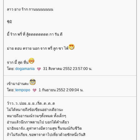
ลาว ยาง ร้าก กานนนนนนนน
ชิมิ
มี้ ร้าก พรี่ ที่ สู้ดดดดดดดด กา รัน ตี
ม่าย ตอบ คราย นอก จาก พรี่ ลูก ซา ไพ้
จาก มี้ สุด หื่น
ดย:
dogamania
31 สิงหาคม 2552 23:57:00 น.
เข้ามาอ่านคะ
ดย:
tempopo
1 กันยายน 2552 2:09:04 น.
ว้าว..ว..ปอย..ย..ย..เริ่ด..ด..ด..ด
ไม่ได้หมายถึงข้อเขียนอย่างเดียวนะ
หมายถึงอารมณ์รวมๆทั้งหมด ทั้งเด็กๆ
อ่านแล้วนึกภาพตามไป บอกได้คำเดียว
น่าอิจฉาจัง..ดูท่าทางมีความสุข รื่นรมณ์กับชีวิต
ถ้าไม่รังเกียจ..ขอพาจาดาไปเที่ยวด้วยซักหนึ่งวันสิ