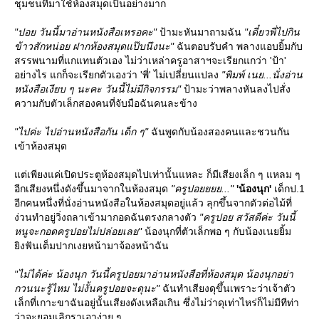
ชุมชนที่มาใช้ห้องสมุดเป็นอย่างมาก
"ปอย วันนี้มาอ่านหนังสือเหรอคะ"
ป้ามะหันมาถามฉัน
"เดี๋ยวพี่ไปกิน
ข้าวสักหน่อย ฝากห้องสมุดแป๊บนึงนะ"
ฉันตอบรับคำ พลางแอบยิ้มกับ
สรรพนามที่แกแทนตัวเอง ไม่ว่าเหล่าครูอาสาฯจะเรียกแกว่า 'ป้า'
อย่างไร แกก็จะเรียกตัวเองว่า 'พี่' ไม่เปลี่ยนแปลง
"พิมพ์ เนย...นั่งอ่าน
หนังสือเงียบ ๆ นะคะ วันนี้ไม่มีกิจกรรม"
ป้ามะว่าพลางหันลงไปสั่ง
ความกับตัวเล็กสองคนที่จับมือฉันคนละข้าง
"ไปค่ะ ไปอ่านหนังสือกัน เด็ก ๆ"
ฉันพูดกับน้องสองคนและชวนกัน
เข้าห้องสมุด
ต่เพียงแค่เปิดประตูห้องสมุดไปเท่านั้นแหละ ก็มีเสียงเล็ก ๆ แหลม ๆ
อีกเสียงหนึ่งดังขึ้นมาจากในห้องสมุด
"ครูปอยยยย..."
'น้องนุก'
เด็กป.1
อีกคนหนึ่งที่นั่งอ่านหนังสือในห้องสมุดอยู่แล้ว ลุกขึ้นจากตัวต่อไม้ที่
ง่วนทำอยู่วิ่งถลาเข้ามากอดฉันตรงกลางตัว
"ครูปอย สวัสดีค่ะ วันนี้
หนูจะกอดครูปอยไม่ปล่อยเลย"
น้องนุกที่ตัวเล็กพอ ๆ กับน้องเนยยิ้ม
ิงฟันเต็มปากเงยหน้ามาจ้องหน้าฉัน
"ไม่ได้ค่ะ น้องนุก วันนี้ครูปอยมาอ่านหนังสือที่ห้องสมุด น้องนุกอย่า
กวนนะรู้ไหม ไม่งั้นครูปอยจะดุนะ"
ฉันทำเสียงดุขึ้นเพราะว่าเจ้าตัว
เล็กที่เกาะขาฉันอยู่นั้นเสียงดังเหลือเกิน ซึ่งไม่ว่าดุเท่าไหร่ก็ไม่มีทีท่า
ว่าจะยอมเลิกราเอาง่าย ๆ