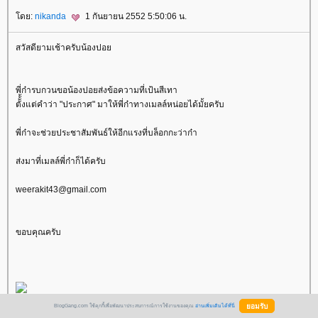
ดย:
nikanda
1 กันยายน 2552 5:50:06 น.
สวัสดียามเช้าครับน้องปอ
พี่ก๋ารบกวนขอน้องปอยส่งข้อความที่เป้นสีเทา
ตัั้้งแต่คำว่า "ประกาศ" มาให้พี่ก๋าทางเมลล์หน่อยได้มั้ยครับ
พี่ก๋าจะช่วยประชาสัมพันธ์ให้อีกแรงที่บล็อกกะว่าก๋า
ส่งมาที่เมลล์พี่ก๋าก็ได้ครับ
weerakit43@gmail.com
ขอบคุณครับ
BlogGang.com ใช้คุกกี้เพื่อพัฒนาประสบการณ์การใช้งานของคุณ
อ่านเพิ่มเติมได้ที่นี่