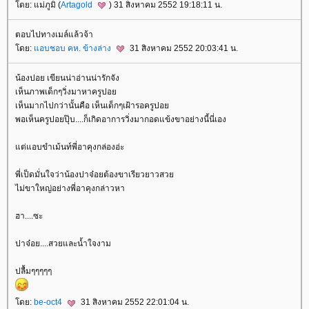
ดย: แม่ภูมิ (
Artagold
) 31 สิงหาคม 2552 19:18:11 น.
ตอบไปทางเมล์แล้วจ้า
ดย:
อบชอบ คห. ข้างล่าง
31 สิงหาคม 2552 20:03:41 น.
น้องปอย เขียนน่าอ่านน่ารักจัง
เห็นภาพเด็กๆวิ่งมาหาครูปอ
เห็นมากไปกว่านั้นคือ เห็นเด็กๆเฝ้ารอครูปอ
พอเห็นครูปอยปุ๊บ....ก็เกิดอาการวิ่งมากอดแข้งขาอย่างนี้นี่เอง
ต่แอบขำเม้นท์พี่อาคุงกล่องอ่ะ
พี่เป็ดมั่นใจว่าน้องปาจ๋อยต้องขาเรียวยาวสว
ไม่ขาใหญ่อย่างพี่อาคุงกล่าวหา
ฮา....ซะ
ปาจ๋อย....สวยและน้ำใจงาม
ปลื้มๆๆๆๆๆ
ดย:
be-oct4
31 สิงหาคม 2552 22:01:04 น.