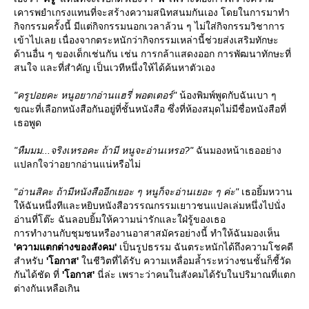
เคารพยำเกรงแทนที่จะสร้างความสนิทสนมกันเอง โดยในการมาทำ
กิจกรรมครั้งนี้ มีแต่กิจกรรมนอกเวลาล้วน ๆ ไม่ใส่กิจกรรมวิชาการ
เข้าไปเลย เนื่องจากตระหนักว่ากิจกรรมเหล่านี้ช่วยส่งเสริมทักษะ
ด้านอื่น ๆ ของเด็กเช่นกัน เช่น การกล้าแสดงออก การพัฒนาทักษะที่
สนใจ และที่สำคัญ เป็นเวทีหนึ่งให้ได้ค้นหาตัวเอง
"ครูปอยคะ หนูอยากอ่านแฮรี่ พอตเตอร์"
น้องพิมพ์พูดกับฉันเบา ๆ
ขณะที่เลือกหนังสือกันอยู่ที่ชั้นหนังสือ ซึ่งที่ห้องสมุดไม่มีชื่อหนังสือที่
เธอพูด
"หืมมม...จริงเหรอคะ ถ้ามี หนูจะอ่านเหรอ?"
ฉันมองหน้าเธออย่าง
ปลกใจว่าอยากอ่านแน่หรือไม่
"อ่านสิคะ ถ้ามีหนังสืออีกเยอะ ๆ หนูก็จะอ่านเยอะ ๆ ค่ะ"
เธอยิ้มหวาน
ห้ฉันหนึ่งทีและหยิบหนังสือวรรณกรรมเยาวชนแปลเล่มหนึ่งไปนั่ง
อ่านที่โต๊ะ ฉันลอบยิ้มให้ความน่ารักและใฝ่รู้ของเธอ
การทำงานกับชุมชนหรืองานอาสาสมัครอย่างนี้ ทำให้ฉันมองเห็น
'ความแตกต่างของสังคม'
เป็นรูปธรรม ฉันตระหนักได้ถึงความโชคดี
สำหรับ
'โอกาส'
นชีวิตที่ได้รับ ความเหลื่อมล้ำระหว่างชนชั้นก็ชี้วัด
กันได้ชัด ที่
'โอกาส'
นี่ล่ะ เพราะว่าคนในสังคมได้รับในปริมาณที่แตก
ต่างกันเหลือเกิน