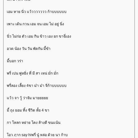
เอม หาย นิ่ว แว้ววววววว ก้าบบบบบบ
เพาะ เด้น กวน เอม จน เอม ไม่ อยู่ นิ่ง
นิ่ว ไม่ก่อ ตัว เอม กิน ข้าว เอง ยก ขาฉี่เอง
อวด น้อง วัน วัน พัดกัน มี้ขำ
มี้บอก วร่า
พรี่ เปน พู่หยิ่ง ที่ มี สา เหน่ มั่ก มั่ก
พรี่ลอง เลี้ยง 4ขา ม๋า ม๋า จิ่ก้าบบบบบบ
ว้ว จา วู้ ว่าจัม มา
มี้ ถุง ยอม ทิ้ง ชีวิด หั้ย 4 ขา
กา โหลก หย่าย โคง ส้างดี ขนแน้น
อว ฦาก say hiพรี่ นู๋ หล่อ ด้วย นา ก้าบ