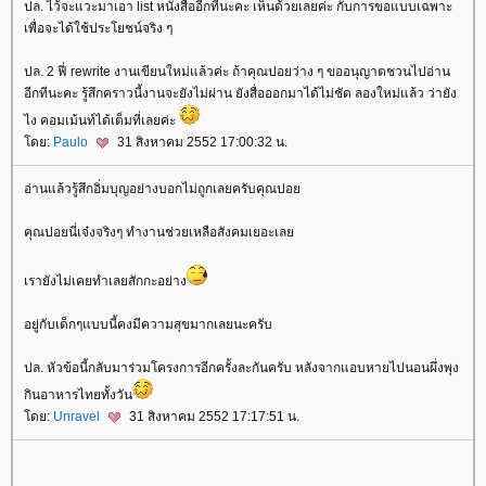
ปล. ไว้จะแวะมาเอา list หนังสืออีกทีนะคะ เห็นด้วยเลยค่ะ กับการขอแบบเฉพาะ
เพื่อจะได้ใช้ประโยชน์จริง ๆ
ปล. 2 ฟี่ rewrite งานเขียนใหม่แล้วค่ะ ถ้าคุณปอยว่าง ๆ ขออนุญาตชวนไปอ่าน
อีกทีนะคะ รู้สึกคราวนี้งานจะยังไม่ผ่าน ยังสื่อออกมาได้ไม่ชัด ลองใหม่แล้ว ว่ายัง
ไง คอมเม้นท์ได้เต็มที่เลยค่ะ
ดย:
Paulo
31 สิงหาคม 2552 17:00:32 น.
อ่านแล้วรู้สึกอิ่มบุญอย่างบอกไม่ถูกเลยครับคุณปอ
คุณปอยนี่เจ๋งจริงๆ ทำงานช่วยเหลือสังคมเยอะเล
เรายังไม่เคยทำเลยสักกะอย่าง
อยู่กับเด็กๆแบบนี้คงมีความสุขมากเลยนะครับ
ปล. หัวข้อนี้กลับมาร่วมโครงการอีกครั้งละกันครับ หลังจากแอบหายไปนอนผึ่งพุง
กินอาหารไทยทั้งวัน
ดย:
Unravel
31 สิงหาคม 2552 17:17:51 น.