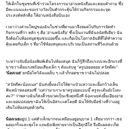
ห้เด็กในชุมชนที่เข้าร่วมโครงการมาอ่านหนังสือและตอบคำถาม ซึ่ง
มีคะแนนและของรางวัลเป็นตัวกระตุ้นให้ร่วมกิจกรรมและจุด
ประสงค์หลักคือ ให้อ่านหนังสือนั่นเอง
เวลาว่างส่วนใหญ่ของฉันในช่วงที่ผ่านมาจึงหมดไปกับการจัดทำ
กิจกรรมที่ว่า หลัก ๆ คือ 'อ่านหนังสือ' ซึ่งเป็นงานที่ฉันถนัดทีเดียว ฉัน
จึงต้องไปห้องสมุดชุมชนบ่อยขึ้น และถือเป็นโอกาสอันดีที่ได้ทำความ
คุ้นเคยกับเด็ก ๆ ที่มาใช้ห้องสมุดและบริเวณเป็นสถานที่วิ่งเล่นด้ว
ระหว่างจับมือน้องพิมพ์เดินไปห้องสมุด ฉันก็รู้สึกถึงแรงปะทะอีกแรงที่
ขาขวาเต็มแรงพร้อมเสียงเล็ก ๆ ดังแสบหู
"ครูปอยยยยย สวัสดีค่ะ"
'น้องเนย'
กมือไหว้ฉันแผล็บ ๆ แล้วก็กอดขาขวาฉันไม่ปล่อ
"สวัสดีค่ะน้องเนย"
ฉันส่งยิ้มลงไปให้ตาแป๋วแหววและยิ้มกว้างเห็น
ฟันหน้าหลอสองซี่
"แต่ว่ามาเกาะขาครูปอยแบบนี้ ครูจะเดินยังไงละ
คะ?"
ว่าพลางฉันก็ส่งคิ้วขมวดเป็นเชิงดุหนึ่งที น้องเนยส่งยิ้มเอียงอา
ละยอมปล่อยขาฉันให้เป็นอิสระแต่โดยดี ฉันให้จับมือข้างที่ว่างอยู่
เดินไปห้องสมุดด้วยกัน
น้องเน
อยู่ป.1 แต่ตัวเล็กมากจนเหมือนอยู่อนุบาล 1 เสียมากกว่า เธอ
ผอมเกร็งและพุงโล แถมยังเพิ่งหายจากเป็นอีสุกอีใส จึงมีแผลสะเก็ด