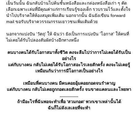
เย็นวันนั้น ฉันกลับบ้านไปค้นชั้นหนังสือและกล่องหนังสือเก่า ๆ คัด
เลือกเฉพาะเล่มที่มีคุณค่าแก่การเรียนรู้ของเด็ก รวบรวมไว้และตั้งใจ
นำไปบริจาคให้ห้องสมุดเพิ่มเติม นอกจากนั้น ฉันยังเขียน forward
mail ขอรับบริจาควรรณกรรมเยาวชนเพิ่มเติมด้ว
นอกจากแบ่งปัน 'วัตถุ' ให้ ฉันว่า ยังเป็นการแบ่งปัน 'โอกาส' ให้คนที่
ไม่เคยได้รับไปลองสัมผัสบ้างอีกทางหนึ่ง
คนบางคนได้รับโอกาสมาทั้งชีวิต คงจะลืมไปว่าการไม่เคยได้รับเป็น
อย่างไร
ต่กับบางคน กลับไม่เคยได้รับโอกาสอะไรเลยสักครั้ง คงจะไม่เคยรู้
เหมือนกันว่าการมีโอกาสเป็นอย่างไร
เหมือนที่คนบางคน มีคนคอยอุ้มคอยกอดจนรำคาญ
ต่กับบางคน กลับไม่เคยถูกกอดเลยสักครั้ง จนขาดแคลนและโหยหา
...............
ถ้ามีอะไรที่ฉันพอจะทำเพื่อ 'สวมกอด' พวกเขาเหล่านั้นได้
ฉันก็ไม่ลังเลเลยที่จะทำ