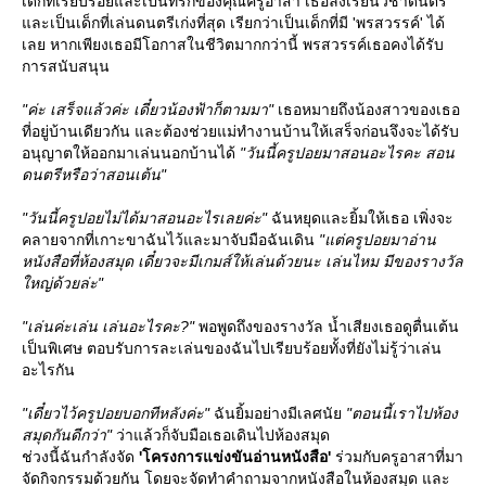
เด็กที่เรียบร้อยและเป็นที่รักของคุณครูอาสา เธอลงเรียนวิชาดนตรี
ละเป็นเด็กที่เล่นดนตรีเก่งที่สุด เรียกว่าเป็นเด็กที่มี 'พรสวรรค์' ได้
เลย หากเพียงเธอมีโอกาสในชีวิตมากกว่านี้ พรสวรรค์เธอคงได้รับ
การสนับสนุน
"ค่ะ เสร็จแล้วค่ะ เดี๋ยวน้องฟ้าก็ตามมา"
เธอหมายถึงน้องสาวของเธอ
ที่อยู่บ้านเดียวกัน และต้องช่วยแม่ทำงานบ้านให้เสร็จก่อนจึงจะได้รับ
อนุญาตให้ออกมาเล่นนอกบ้านได้
"วันนี้ครูปอยมาสอนอะไรคะ สอน
ดนตรีหรือว่าสอนเต้น"
"วันนี้ครูปอยไม่ได้มาสอนอะไรเลยค่ะ"
ฉันหยุดและยิ้มให้เธอ เพิ่งจะ
คลายจากที่เกาะขาฉันไว้และมาจับมือฉันเดิน
"แต่ครูปอยมาอ่าน
หนังสือที่ห้องสมุด เดี๋ยวจะมีเกมส์ให้เล่นด้วยนะ เล่นไหม มีของรางวัล
หญ่ด้วยล่ะ"
"เล่นค่ะเล่น เล่นอะไรคะ?"
พอพูดถึงของรางวัล น้ำเสียงเธอดูตื่นเต้น
เป็นพิเศษ ตอบรับการละเล่นของฉันไปเรียบร้อยทั้งที่ยังไม่รู้ว่าเล่น
อะไรกัน
"เดี๋ยวไว้ครูปอยบอกทีหลังค่ะ"
ฉันยิ้มอย่างมีเลศนั
"ตอนนี้เราไปห้อง
สมุดกันดีกว่า"
ว่าแล้วก็จับมือเธอเดินไปห้องสมุด
ช่วงนี้ฉันกำลังจัด
'โครงการแข่งขันอ่านหนังสือ'
ร่วมกับครูอาสาที่มา
จัดกิจกรรมด้วยกัน โดยจะจัดทำคำถามจากหนังสือในห้องสมุด และ