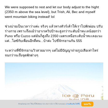
We were supposed to rest and let our body adjust to the hight
(2350 m above the sea level), but Trish, Ali, Bec and myself
went mountain biking instead! lol
ช่วงบ่ายเป็นเวลาว่างค่ะ จริงๆ แล้วทางทัวร์เค้าให้เราไปพักผ่อน ปรับ
ร่างกาย เพราะถึงแม้ว่าอาเรควิปป้าจะสูงกว่าระดับน้ำทะเลน้อยกว่า
Puno หรือ Cuzco แต่มันก็สูงถึง 2350 เมตรเหนือระดับน้ำทะเลอะนะ
ต่...ไอซ์กับเพื่อนอีกสี่คน...บ้าค่ะ ไปขี่จักรยานกัน 555
ระหว่างที่ขี่จักรยานวิวสวยมากๆ แต่ไม่มีปัญญาถ่ายรูปเสียเท่าไหร่
จนกว่าจะถึงจุดพักต่างๆ
BlogGang.com ใช้คุกกี้เพื่อพัฒนาประสบการณ์การใช้งานของคุณ
อ่านเพิ่มเติมได้ที่นี่