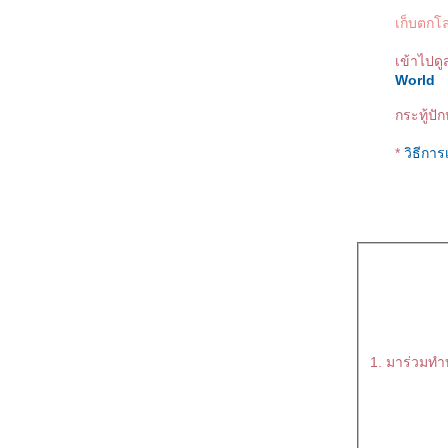
เก็บตกโ
เข้าไปดู
World
กระทู้ปัก
*
วิธีกา
1. มาร่วมทำบ