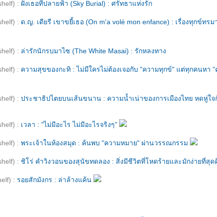
helf) :
ฝังเธอที่ปลายฟ้า (Sky Burial) : ศรัทธาแห่งรัก
helf) :
ด.ญ. เดียรี เขาขยี้เธอ (On m'a volé mon enfance) : เรื่องทุกข์ทรมา
helf) :
ล่ารักนักรบมาไซ (The White Masai) : รักหลงทาง
helf) :
ความสุขของกะทิ : ไม่มีใครไม่ต้องเจอกับ "ความทุกข์" แต่ทุกคนหา "
helf) :
ประชาธิปไตยบนเส้นขนาน : ความน้ำเน่าของการเมืองไทย หดหู่ใจก
helf) :
เวลา : "ไม่มีอะไร ไม่มีอะไรจริงๆ"
helf) :
พระเจ้าในห้องสมุด : ค้นพบ "ความหมาย" ผ่านวรรณกรรม
helf) :
ชิโร่ คำวิงวอนของสุนัขทดลอง : สิ่งมีชีวิตที่โหดร้ายและมักง่ายที่สุด
elf) :
รอยสักมังกร : ล่าล้างแค้น