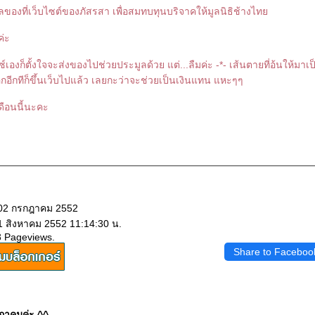
ลของที่เว็บไซต์ของภัสรสา เพื่อสมทบทุนบริจาคให้มูลนิธิช้างไท
่ะ
์เองก็ตั้งใจจะส่งของไปช่วยประมูลด้วย แต่...ลืมค่ะ -*- เส้นตายที่อ้นให้มาเป็
อีกทีก็ขึ้นเว็บไปแล้ว เลยกะว่าจะช่วยเป็นเงินแทน แหะๆๆ
ดือนนี้นะคะ
 02 กรกฎาคม 2552
 1 สิงหาคม 2552 11:14:30 น.
3 Pageviews.
Share to Faceboo
กฎาคมค่ะ ^^