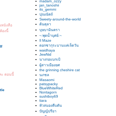
madam_ozzy
jan_tanoshii
its_gemmi
ปุณณัตถ์
Sweety-around-the-world
ต้นตุลา
นหนังสือ
บุษบามินตรา
้องนี้
~:พุดน้ำบุศย์:~
Il Maze
ดอกซากุระบานแค่เจ็ดวัน
lf
waidhaya
JewNid
นางกอแบกเป้
ผู้สาวเมืองยศ
the grinning cheshire cat
คะ ตอนนี้
นภชล
Masaomi
patsypacky
BlueWhiteRed
tle
Nontagorn
sushiboy69
tiara
หัวสมองตีบตัน
ปัญญ์ปรียา