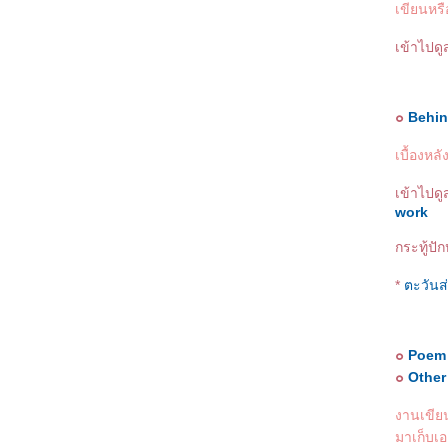
October '07
เขียนหร
September '07
August '07
เข้าไปด
The rest of July'07
July '07
June '07
May '07
๐
Behin
The rest of April '07
April '07
March '07
เบื้องหล
February '07
January '07
เข้าไปด
December '06
work
November '06
October '06
กระทู้ปัก
ฝาก Blog ไว้...ในใจเธอ ^o^
Q & A
*
ตะวันส
ผ่านเข้ามาแล้ว ฝากข้อความทักทายบ้างน้า
๐
Poem
๐
Other
งานเขียนอ
มาเก็บเ