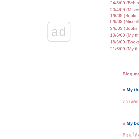
December '09
24/3/09 (Behi
November '09
20/4/09 (Misce
October '09
1/6/09 (Booksh
September '09
8/6/09 (Miscel
August '09
July '09
ad
9/6/09 (Booksh
June '09
13/6/09 (My th
May '09
The rest of April'09
18/6/09 (Books
April '09
21/6/09 (My th
March '09
February '09
January '09
December '08
November '08
Blog m
October '08
September '08
August '08
๐
My th
July '08
June '08
May '08
ความคิดฟ
April '08
March '08
February
The rest of January '08
๐
My b
January '08
December '07
ติชม ให้
November '07