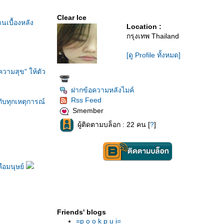
Clear Ice
นเบื้องหลัง
Location :
กรุงเทพ Thailand
[ดู Profile ทั้งหมด]
ความสุข" ให้ตัว
ฝากข้อความหลังไมค์
Rss Feed
ับทุกเหตุการณ์
Smember
ผู้ติดตามบล็อก : 22 คน [
?
]
คือมนุษย์
Friends' blogs
=p o o k p u i=