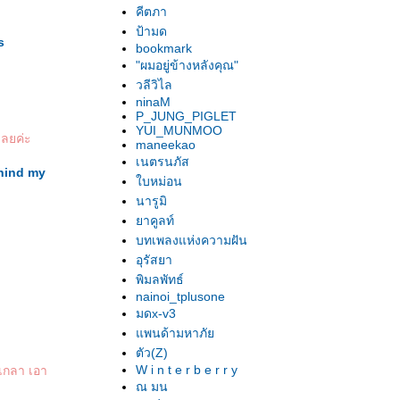
คีตภา
ป้ามด
s
bookmark
"ผมอยู่ข้างหลังคุณ"
วลีวิไล
ninaM
P_JUNG_PIGLET
YUI_MUNMOO
เลยค่ะ
maneekao
เนตรนภัส
hind my
บหม่อน
นารูมิ
าคูลท์
บทเพลงแห่งความฝัน
อุรัสยา
พิมลพัทธ์
nainoi_tplusone
มดx-v3
พนด้ามหาภั
ตัว(Z)
W i n t e r b e r r y
ัดเกลา เอา
ณ มน