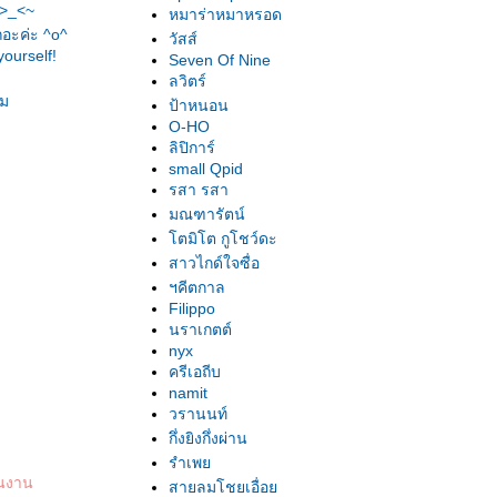
~>_<~
หมาร่าหมาหรอด
ถอะค่ะ ^o^
วัสส์
ourself!
Seven Of Nine
ลวิตร์
รม
ป้าหนอน
O-HO
ลิปิการ์
small Qpid
รสา รสา
มณฑารัตน์
ตมิโต กูโชว์ดะ
สาวไกด์ใจซื่อ
ฯคีตกาล
Filippo
นราเกตต์
nyx
ครีเอถีบ
namit
วรานนท์
กึ่งยิงกึ่งผ่าน
รำเพ
็นงาน
สายลมโชยเอื่อ