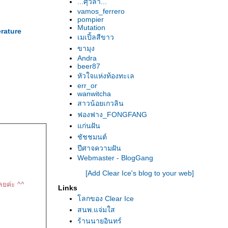
...ศุวิลา...
vamos_ferrero
pompier
Mutation
erature
เมเปิ้ลสีขาว
ขามุง
Andra
beer87
หัวใจแห่งท้องทะเล
err_or
wanwitcha
สาวน้อยเกวลิน
ฟองฟาง_FONGFANG
ก่นฝัน
ชัชชมนต์
ปีศาจความฝัน
Webmaster - BlogGang
[Add Clear Ice's blog to your web]
ลยค่ะ ^^
Links
ลกของ Clear Ice
สนพ.แจ่มใส
ร้านนายอินทร์