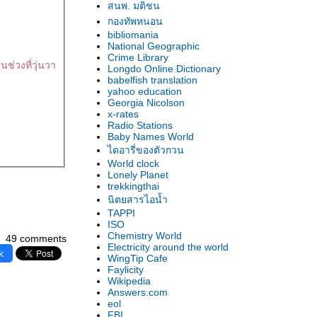
สนพ. มติชน
กองทัพหนอน
bibliomania
National Geographic
Crime Library
นช่วงที่วุ่นวา
Longdo Online Dictionary
babelfish translation
yahoo education
Georgia Nicolson
x-rates
Radio Stations
Baby Names World
ไดอารี่ของตัวกวน
World clock
Lonely Planet
trekkingthai
นิตยสารไอน้ำ
TAPPI
ISO
Chemistry World
49 comments
Electricity around the world
k
WingTip Cafe
Faylicity
Wikipedia
Answers.com
eol
FBI