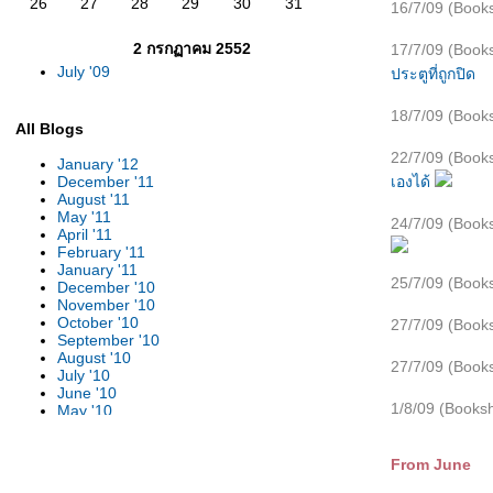
26
27
28
29
30
31
16/7/09 (Books
2 กรกฏาคม 2552
17/7/09 (Books
July '09
ประตูที่ถูกปิด
18/7/09 (Books
All Blogs
22/7/09 (Books
January '12
เองได้
December '11
August '11
May '11
24/7/09 (Books
April '11
February '11
January '11
25/7/09 (Books
December '10
November '10
October '10
27/7/09 (Books
September '10
August '10
27/7/09 (Books
July '10
June '10
1/8/09 (Booksh
May '10
April '10
March '10
February '10
From June
January '10