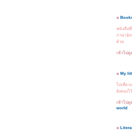
๐
Books
หนังสือท
ภาษาอังก
ด้ว
เข้าไปด
๐
My lit
ไปเที่ยว
ังดองไว้
เข้าไปดู
world
๐
Liter