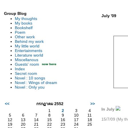
Group Blog
July '09
My thoughts
My books
Bookshelf
Poem
Other work
Behind my work
My little world
Entertainments
Literature world
Miscellanous
Guests' room
Index
Secret room
Novel : 10 songs
Novel : Wings of dream
Novel : Only you
<<
กรกฏาคม 2552
>>
In July
1
2
3
4
5
6
7
8
9
10
11
15/7/09 (My th
12
13
14
15
16
17
18
19
20
21
22
23
24
25