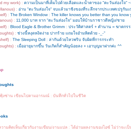
nd my work) :
ความเป็นมาที่เต็มไปด้วยเลือดและน้ำตาของ "ตะวันส่องใจ" 
llanous) :
อ่าน "ตะวันส่องใจ" จบแล้วมาชิงของที่ระลึกจากประเทศเปรูกันเ
elf) :
The Broken Window : The killer knows you better than you know y
lanous) :
11,000 บาท จาก "ตะวันส่องใจ" มอบให้บ้านราชาวดีหญิง/ชา
elf) :
Blood Eagle & Brother Grimm : ประวัติศาสตร์ + ตำนาน = ฆาตกร
oughts) :
ช่วงนี้หงุดหงิดง่าย ปากร้าย แถมใจอำมหิตด้วย -_-"
helf) :
The Sleeping Doll : ล่ากันด้วยไหวพริบ จับผิดที่การกระทำ
oughts) :
เมื่ออายุมากขึ้น วันเกิดก็สำคัญน้อยลง + เอาบุญมาฝากค่ะ ^^
ap
oughts
ุ้งซ่าน เขียนไปตามอารมณ์ : บันทึกทั่วไปในชีวิต
ooks
ความคิดเห็นเกี่ยวกับงานเขียน/งานแปล : ได้อ่านผลงานของไอซ์ ไม่ว่าจะเป