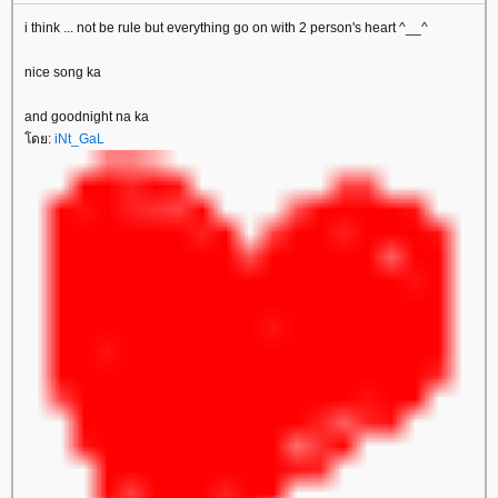
i think ... not be rule but everything go on with 2 person's heart ^__^
nice song ka
and goodnight na ka
ดย:
iNt_GaL