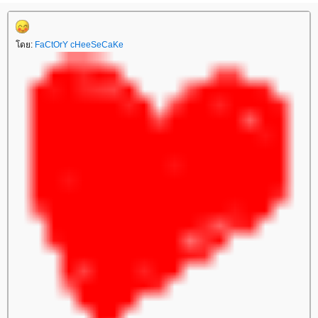
ดย:
FaCtOrY cHeeSeCaKe