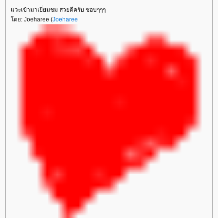
วะเข้ามาเยี่ยมชม สวยดีครับ ชอบๆๆๆ
ดย: Joeharee (
Joeharee