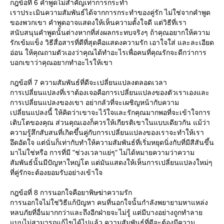
กฎข้อที่ 6 คำพูดไม่สำคัญเท่าการกระทำ
เราประเมินความสัมพันธ์ได้จากการกระทำของคู่รัก ไม่ใช่จากคำพูด
ของพวกเขา คำพูดอาจแสดงให้เห็นความตั้งใจดี แต่วิธีที่เรา
สนับสนุนคำพูดนั้นต่างหากที่ส่งผลกระทบจริงๆ ถ้าคุณอยากให้ความ
รักเข้มแข็ง วิธีสื่อสารที่ดีที่สุดคือแสดงความรัก เอาใจใส่ และละเอียด
อ่อน ให้คุณถามตัวเองว่าคุณได้ทำอะไรเพื่อคนที่คุณรักจะดีกว่าการ
บอกเขาว่าคุณอยากทำอะไรให้เขา
กฎข้อที่ 7 ความสัมพันธ์ที่ดีจะเปลี่ยนแปลงตลอดเวลา
การเปลี่ยนแปลงที่เราต้องเจอคือการเปลี่ยนแปลงของตัวเราเองและ
การเปลี่ยนแปลงของเขา อย่ากลัวที่จะเผชิญหน้ากับความ
เปลี่ยนแปลงนี้ ให้คิดว่าเขาจะไว้ใจและรักคุณมากพอที่จะเข้าใจการ
เติบโตของคุณ ส่วนคุณเองก็ควรให้เกียรติเขาในแบบเดียวกัน แม้ว่า
ความรู้สึกสับสนที่เกิดขึ้นคู่กับการเปลี่ยนแปลงของเราจะทำให้เรา
อึดอัดใจ แต่นั่นก็เท่ากับทำให้ความสัมพันธ์ที่เริ่มหยุดนิ่งกับที่มีสีสันขึ้น
มาไม่ใช่หรือ การที่มี "ช่วงเวลาแย่ๆ" ไม่ได้หมายความว่าความ
สัมพันธ์นั้นมีปัญหาใหญ่โต แต่มันแสดงให้เห็นการเปลี่ยนแปลงใหม่ๆ
ที่คู่รักจะต้องยอมรับอย่างเข้าใจ
กฎข้อที่ 8 การนอกใจคือยาพิษฆ่าความรัก
การนอกใจไม่ใช่วิธีแก้ปัญหา คนที่นอกใจนั้นกำลังพยายามหาแหล่ง
หลบภัยที่อื่นมากกว่าและถึงอีกฝ่ายจะไม่รู้ แต่มีบางอย่างถูกทำลา
บบไม่สามารถแก้ไขได้ไปแล้ว ความสัมพันธ์ที่ดีจะต้องมีความ