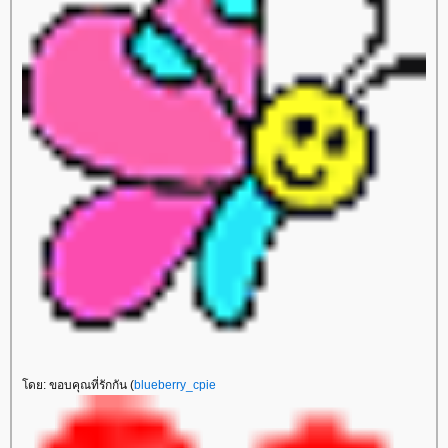
ดย: ขอบคุณที่รักกัน (
blueberry_cpie