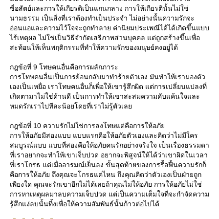
ซื่อสัตย์และการให้เกียรติเป็นแกนกลาง การให้เกียรตินั้นไม่ใช่
นามธรรม เป็นสิ่งที่เราต้องทำเป็นประจำ ไม่อย่างนั้นความรักจะ
อ่อนแอและความไว้ใจจะถูกทำลาย ค่านิยมประเพณีได้ได้เกิดขึ้นแบบ
ไร้เหตุผล ไม่ใช่เป็นวิธีจำกัดเสรีภาพส่วนบุคคล แต่ถูกสร้างขึ้นเพื่อ
สะท้อนให้เห็นพฤติกรรมที่ทำให้ความรักของมนุษย์คงอยู่ได้
กฎข้อที่ 9 โทษคนอื่นคือการผลักภาระ
การโทษคนอื่นเป็นการย้อนกลับมาทำร้ายตัวเอง มันทำให้เรามองตัว
เองเป็นเหยื่อ เราโทษคนอื่นก็เพื่อให้เขารู้สึกผิด แต่การเปลี่ยนแปลงที่
เกิดตามาไม่ใช่ด้านดี เป็นการทำให้เขาสะสมความคับแค้นใจและ
หมดรักเราไปทีละน้อยโดยที่เราไม่รู้ตัวเล
กฎข้อที่ 10 ความรักไม่ใช่การลงโทษแต่คือการให้อภั
การให้อภัยมีสองแบบ แบบแรกคือให้อภัยตัวเองและคิดว่าไม่มีใคร
สมบูรณ์แบบ แบบที่สองคือให้อภัยคนรักอย่างจริงใจ เป็นเรื่องธรรมดา
ที่เราอยากจะทำให้เขาเจ็บปวด อยากจะพิสูจน์ให้ได้ว่าเขาผิดในเวลา
ที่เราโกรธ แต่เมื่ออารมณ์เย็นลง ขั้นสุดท้ายของการรื้อฟื้นความรักก็
คือการให้อภัย ถึงคุณจะโกรธแค่ไหน ถึงคุณคิดว่าตัวเองเป็นฝ่ายถูก
เพียงใด คุณจะรักเขาอีกไม่ได้เลยถ้าคุณไม่ให้อภัย การให้อภัยไม่ใช่
การหาเหตุผลมาลบความเจ็บปวด แต่เป็นความเต็มใจที่จะกำจัดความ
รู้สึกแง่ลบนั้นทิ้งเพื่อให้ความสัมพันธ์นั้นก้าวต่อไปได้