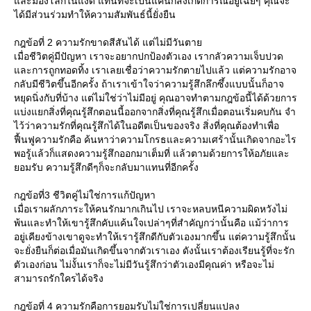
ละมองโลกในแง่ดี แทนที่จะเป็นแค่นักสังเกตการณ์อยู่เฉยๆ คุณจะ
ได้มีส่วนร่วมทำให้ความสัมพันธ์นี้ยั่งยืน
กฎข้อที่ 2 ความรักขาดสีสันได้ แต่ไม่มีวันตา
เมื่อชีวิตคู่มีปัญหา เราจะอยากปกป้องตัวเอง เรากลัวความเจ็บปวด
ละการถูกทอดทิ้ง เราเลยเชื่อว่าความรักตายไปแล้ว แต่ความรักอาจ
กลับมีชีวิตขึ้นอีกครั้ง ถ้าเราเข้าใจว่าความรู้สึกลึกซึ้งแบบนั้นก็อาจ
หยุดนิ่งกับที่บ้าง แต่ไม่ใช่ว่าไม่มีอยู่ คุณอาจทำตามกฎข้อนี้ได้ด้วยการ
บ่งแยกสิ่งที่คุณรู้สึกตอนนี้ออกจากสิ่งที่คุณรู้สึกเมื่อตอนเริ่มคบกัน จำ
ไว้ว่าความรักที่คุณรู้สึกได้ในอดีตเป็นของจริง สิ่งที่คุณต้องทำเพื่อ
ฟื้นฟูความรักคือ ค้นหาว่าความโกรธและความเศร้านั้นเกิดจากอะไร
พอรู้แล้วก็แสดงความรู้สึกออกมาเต็มที่ แล้วตามด้วยการให้อภัยและ
อมรับ ความรู้สึกดีๆก็จะกลับมาแทนที่อีกครั้ง
กฎข้อที่3 ชีวิตคู่ไม่ใช่การแก้ปัญหา
เมื่อเราผลักภาระให้คนรักมากเกินไป เราจะหลบหนีความผิดหวังไม่
พ้นและทำให้เขารู้สึกคับแค้นใจเปล่าๆที่สำคัญกว่านั้นคือ แม้ว่าการ
อยู่เคียงข้างเขาดูจะทำให้เรารู้สึกดีกับตัวเองมากขึ้น แต่ความรู้สึกนั้น
จะยั่งยืนก็ต่อเมื่อมันเกิดขึ้นจากตัวเราเอง ดังนั้นเราต้องเรียนรู้ที่จะรัก
ตัวเองก่อน ไม่งั้นเราก็จะไม่มีวันรู้สึกว่าตัวเองมีคุณค่า หรือจะไม่
สามารถรักใครได้จริง
กฎข้อที่ 4 ความรักคือการยอมรับไม่ใช่การเปลี่ยนแปลง