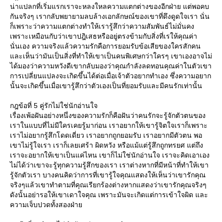
น่าแปลกที่เริ่มแรกเราจะหลงใหลความแตกต่างของอีกฝ่าย แต่พอคบ
กันจริงๆ เรากลับพยายามลบล้างเอกลักษณ์ของเขาที่ดึงดูดใจเรา นั่น
ก็เพราะว่าความแตกต่างทำให้เรารู้สึกว่าความสัมพันธ์ไม่มั่นคง
เพราะเหมือนกับว่าเขาปฎิเสธหรืออยู่ตรงข้ามกับสิ่งที่เรให้คุณค่า
นั่นเอง ความจริงแล้วความรักคือการยอมรับข้อเสียของใครสักคน
ละเห็นว่ามันเป็นสิ่งที่ทำให้เขาเป็นคนพิเศษกว่าใครๆ เขาเองอาจไม่
ได้มองว่าความหวังดีเขากลับมองว่าคุณกำลังลดทอนคุณค่าในตัวเขา
การเปลี่ยนแปลงจะเกิดขึ้นได้ต่อเมื่อเจ้าตัวอยากทำเอง ซึ่งความอยาก
นั้นจะเกิดขึ้นเมื่อเขารู้สึกว่าตัวเองเป็นที่ยอมรับและมีคนรักเท่านั้น
กฎข้อที่ 5 คู่รักไม่ใช่นักอ่านใจ
เรื่องเพ้อฝันอย่างหนึ่งของความรักก็คือฝันว่าคนรักจะรู้จักตัวตนของ
เราในแบบที่ไม่มีใครเคยรู้มาก่อน เราอยากให้เขารู้จิตใจเราก็เพราะ
เราไม่อยากรู้สึกโดดเดี่ยว เราอยากถูกยอมรับ เราอยากมีตัวตน พอ
เขาไม่รู้ใจเรา เราก็เลยเศร้า ผิดหวัง หรือแม้แต่รู้สึกถูกทรยศ แต่ถึง
เราจะอยากให้เขาเป็นแค่ไหน เขาก็ไม่ใช่นักอ่านใจ เราจะคิดเอาเอง
ไม่ได้ว่าเขาจะรู้ทุกความรู้สึกของเรา เราต่างหากที่มีหน้าที่ทำให้เขา
รู้จักตัวเรา บางคนคิดว่าการที่เขารู้ใจคุณแสดงให้เห็นว่าเขารักคุณ
จริงๆแล้วเขาทำตามที่คุณเรียกร้องต่างหากแสดงว่าเขารักคุณจริงๆ
ดังนั้นอย่ารอให้เขาเดาใจคุณ เพราะมันจะเกิดแต่การเข้าใจผิด และ
ความเจ็บปวดทั้งสองฝ่า