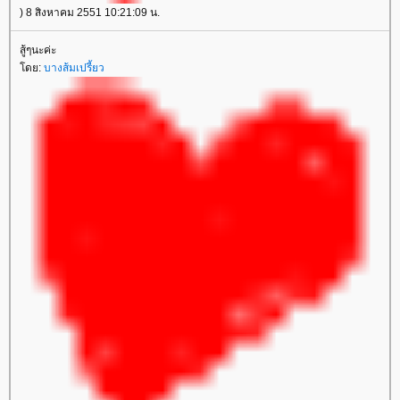
) 8 สิงหาคม 2551 10:21:09 น.
สู้ๆนะค่ะ
ดย:
บางส้มเปรี้ยว