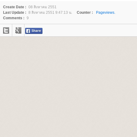
Create Date :
08 สิงหาคม 2551
Last Update :
8 สิงหาคม 2551 9:47:13 น.
Counter :
Pageviews.
Comments :
9