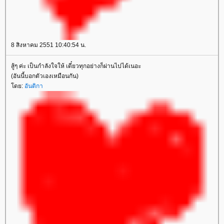
8 สิงหาคม 2551 10:40:54 น.
สู้ๆ ค่ะ เป็นกำลังใจให้ เดี๋ยวทุกอย่างก็ผ่านไปได้เนอะ
(อันนี้บอกตัวเองเหมือนกัน)
ดย:
อันติกา