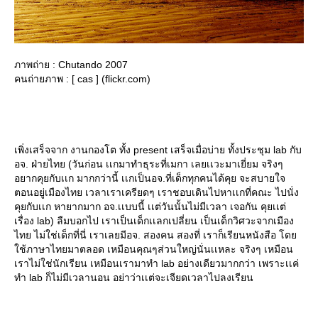
ภาพถ่าย : Chutando 2007
คนถ่ายภาพ : [ cas ] (flickr.com)
เพิ่งเสร็จจาก งานกองโต ทั้ง present เสร็จเมื่อบ่าย ทั้งประชุม lab กับ
อจ. ฝ่ายไทย (วันก่อน เเกมาทำธุระที่เมกา เลยเเวะมาเยี่ยม จริงๆ
อยากคุยกับเเก มากกว่านี้ เเกเป็นอจ.ที่เด็กทุกคนได้คุย จะสบายใจ
ตอนอยู่เมืองไทย เวลาเราเครียดๆ เราชอบเดินไปหาเเกที่คณะ ไปนั่ง
คุยกับเเก หายากมาก อจ.เเบบนี้ เเต่วันนั้นไม่มีเวลา เจอกัน คุยเเต่
เรื่อง lab) ลืมบอกไป เราเป็นเด็กเเลกเปลี่ยน เป็นเด็กวิศวะจากเมือง
ไทย ไม่ใช่เด็กที่นี่ เราเลยมีอจ. สองคน สองที่ เราก็เรียนหนังสือ โด
ช้ภาษาไทยมาตลอด เหมือนคุณๆส่วนใหญ่นั่นเเหละ จริงๆ เหมือน
เราไม่ใช่นักเรียน เหมือนเรามาทำ lab อย่างเดียวมากกว่า เพราะเเค่
ทำ lab ก็ไม่มีเวลานอน อย่าว่าเเต่จะเจียดเวลาไปลงเรียน