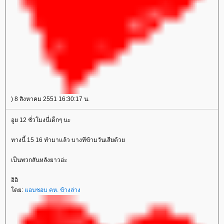
) 8 สิงหาคม 2551 16:30:17 น.
อูย 12 ชั่วโมงนี่เด็กๆ นะ
ทางนี้ 15 16 ทำมาแล้ว บางทีข้ามวันเสียด้ว
เป็นพวกสันหลังยาวอ่ะ
อิอิ
ดย:
อบชอบ คห. ข้างล่าง