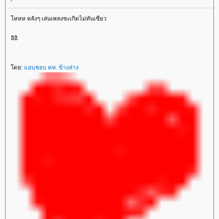
หหห หลังๆ เล่นเพลงซะเกิดไม่ทันเชียว
อิอิ
ดย:
อบชอบ คห. ข้างล่าง