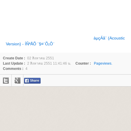
àµçÁã¨ (Acoustic
Version) - ÍÑ­ªÅÕ ¨§¤´Õ¡Ô¨
Create Date :
02 สิงหาคม 2551
Last Update :
2 สิงหาคม 2551 11:41:46 น.
Counter :
Pageviews.
Comments :
4