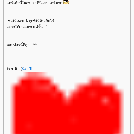
ต่พี่เค้านี่ในสายตาทินี่แบบ เท่ห์มาก
' ขอให้เธอแบ่งทุกข์ให้ฉันเก็บไว้
อยากให้เธอสบายแค่นั้น .. '
ชอบท่อนนี้ที่สุด .. ^^
..
ดย: ทิ .. (
Ka - Ti