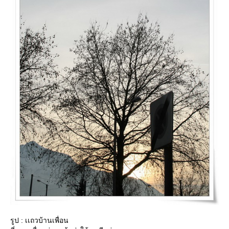
รูป : เเถวบ้านเพื่อน