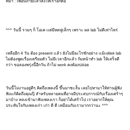
ที่มา : เพื่อนถ่ายเเล้วส่งให้เราอีกต่อ
^^^ วันนี้ รวมๆ ก็ โอเค เเต่มีหดหู่เล็กๆ เพราะ ผล lab ไม่ดีเท่าไหร่
เหลืออีก 4 วัน ต้อง present เเล้ว ยังไม่มีอะไรซักอย่าง เเม้เเต่ผล lab
ไม่ต้องพูดเรื่องเตรียมตัว ไม่มีเวลาอีกเเล้ว ก้มหน้าทำ lab ให้เสร็จดี
กว่า ขอลองพรุ่งนี้อีกวัน ถ้าไม่ work คงต้องปล่อ
วันนี้โม่งานอยู่ดีๆ คิดถึงเพลงนี้ ขึ้นมาซะงั้น เลยไปหามาให้ท่านผู้ฟัง
ฟังเเก้คิดถึงคุณปุ๊ สำหรับหลายคนที่อาจมีประสบการณ์กับเรื่องเศร้าๆ
มาบ้าง หลงเข้ามาฟังเพลงเรา ก็อย่าได้เศร้าไป เราอยากให้คุณ
ประทับใจกับเพลงเก่า เก่า ดี ดี เหมือนกับเรามากกว่านะ ^^^