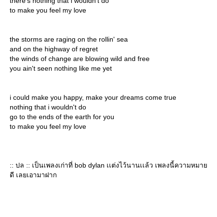
there's nothing that i wouldn't do
to make you feel my love
the storms are raging on the rollin' sea
and on the highway of regret
the winds of change are blowing wild and free
you ain't seen nothing like me yet
i could make you happy, make your dreams come true
nothing that i wouldn't do
go to the ends of the earth for you
to make you feel my love
:: ปล :: เป็นเพลงเก่าที่ bob dylan เเต่งไว้นานเเล้ว เพลงนี้ความหมา
ดี เลยเอามาฝาก