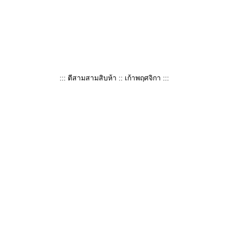
::: ตีสามสามสิบห้า :: เก้าพฤศจิกา :::