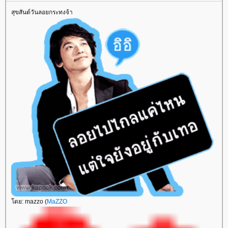
สุขสันต์วันลอยกระทงจ้า
ดย: mazzo (
MaZZO