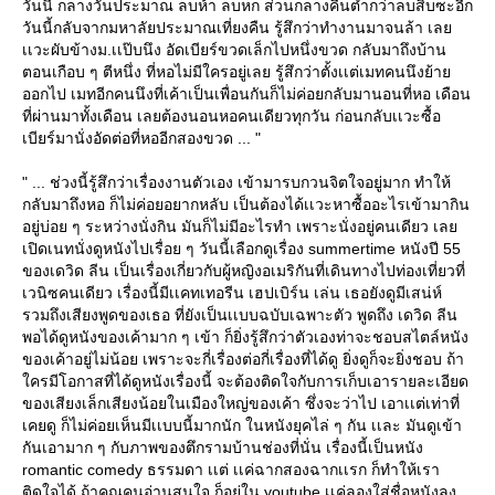
วันนี้ กลางวันประมาณ ลบห้า ลบหก ส่วนกลางคืนต่ำกว่าลบสิบซะอีก
วันนี้กลับจากมหาลัยประมาณเที่ยงคืน รู้สึกว่าทำงานมาจนล้า เล
เเวะผับข้างม.เเป๊บนึง อัดเบียร์ขวดเล็กไปหนึ่งขวด กลับมาถึงบ้าน
ตอนเกือบ ๆ ตีหนึ่ง ที่หอไม่มีใครอยู่เลย รู้สึกว่าตั้งเเต่เมทคนนึงย้า
ออกไป เมทอีกคนนึงที่เค้าเป็นเพื่อนกันก็ไม่ค่อยกลับมานอนที่หอ เดือน
ที่ผ่านมาทั้งเดือน เลยต้องนอนหอคนเดียวทุกวัน ก่อนกลับเเวะซื้อ
เบียร์มานั่งอัดต่อที่หออีกสองขวด ... "
" ... ช่วงนี้รู้สึกว่าเรื่องงานตัวเอง เข้ามารบกวนจิตใจอยู่มาก ทำให้
กลับมาถึงหอ ก็ไม่ค่อยอยากหลับ เป็นต้องได้เเวะหาซื้ออะไรเข้ามากิน
อยู่บ่อย ๆ ระหว่างนั่งกิน มันก็ไม่มีอะไรทำ เพราะนั่งอยู่คนเดียว เล
เปิดเนทนั่งดูหนังไปเรื่อย ๆ วันนี้เลือกดูเรื่อง summertime หนังปี 55
ของเดวิด ลีน เป็นเรื่องเกี่ยวกับผู้หญิงอเมริกันที่เดินทางไปท่องเที่ยวที่
เวนิซคนเดียว เรื่องนี้มีเเคทเทอรีน เฮปเบิร์น เล่น เธอยังดูมีเสน่ห์
รวมถึงเสียงพูดของเธอ ที่ยังเป็นเเบบฉบับเฉพาะตัว พูดถึง เดวิด ลีน
พอได้ดูหนังของเค้ามาก ๆ เข้า ก็ยิ่งรู้สึกว่าตัวเองท่าจะชอบสไตล์หนัง
ของเค้าอยู่ไม่น้อย เพราะจะกี่เรื่องต่อกี่เรื่องที่ได้ดู ยิ่งดูก็จะยิ่งชอบ ถ้า
ครมีโอกาสที่ได้ดูหนังเรื่องนี้ จะต้องติดใจกับการเก็บเอารายละเอียด
ของเสียงเล็กเสียงน้อยในเมืองใหญ่ของเค้า ซึ่งจะว่าไป เอาเเต่เท่าที่
เคยดู ก็ไม่ค่อยเห็นมีเเบบนี้มากนัก ในหนังยุคไล่ ๆ กัน เเละ มันดูเข้า
กันเอามาก ๆ กับภาพของตึกรามบ้านช่องที่นั่น เรื่องนี้เป็นหนัง
romantic comedy ธรรมดา เเต่ เเค่ฉากสองฉากเเรก ก็ทำให้เรา
ติดใจได้ ถ้าคุณคนอ่านสนใจ ก็อยู่ใน youtube เเค่ลองใส่ชื่อหนังลง