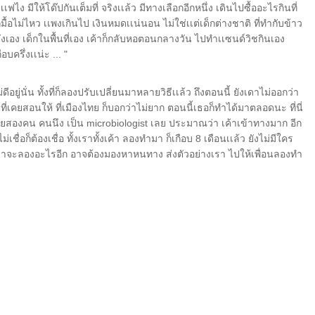
เเฟไง มีให้โด๊ปกันเต็มที่ จริงเเล้ว มีทางเลือกอีกหนึ่ง เดินไปซื้ออะไรกินที่
ื้อไม่ไหว เเพงเกินไป เงินหมดเเน่นอน ไม่ใช่เเต่เด็กต่างชาติ ที่ทำกับข้าว
่งเอง เด็กในพื้นที่เอง เค้าก็กลับหอตอนกลางวัน ไปทำเเซนด์วิชกินเอง
บครึ่งเเน่ะ ... "
ดีอยู่นั่น ทั้งที่ก็ลองปรับเปลี่ยนมาหลายวิธีเเล้ว ถึงตอนนี้ ยังเดาไม่ออกว่า
นที่เคยสอนให้ ที่เมืองไทย ก็บอกว่าไม่ยาก ตอนนี้เธอก็ทำได้มาตลอดนะ ที่นี่
งน้อยสองคน คนนึง เป็น microbiologist เลย ประมาณว่า เค้าเข้าทางมาก อีก
่เชื่อก็ต้องเชื่อ ทั้งเราทั้งเค้า ลองทำมา ก็เกือบ 8 เดือนเเล้ว ยังไม่มีใคร
รู้ว่าจะลองอะไรอีก อาจต้องมองหาหนทาง ส่งตัวอย่างเรา ไปให้เพื่อนลองทำ