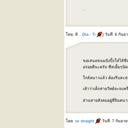
..
ดย: ทิ .. (
Ka - Ti
) วันที่: 6 กั
ขอเสนอขนมปังปิ้งใส่ไส้ช
อร่อยดีนะครับ ชีสเยิ้มๆนิดๆ
กล้หนาวแล้ว ต้องรีบสะสม
เค้าว่าเด็กสายวิทย์จะจบหรื
ส่วนสายสังคมอยู่ที่จินตน
ดย:
so straight
วันที่: 7 กันย