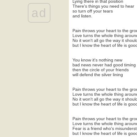
::: To make you feel my love
Lying there in that position
:::
There's things you need to hear
ad
so turn off your tears
::: งามเเต๊เเม่ปิง :::
and listen.
::: need a ride ? :::
::: จริยธรรม (ethics) :::
::: easy (เรียบง่ายเหมือนเช้า
Pain throws your heart to the gr
Love turns the whole thing aroun
วันอาทิตย์) :::
No it won't all go the way it shoul
::: จันทร์ดวงเก่า :::
but I know the heart of life is goo
the heart of life's john mayer
+ บันทึกซะเปะซะปะ
You know it's nothing new
" ... simple life ... "
bad news never had good timing
" ... seascape ... "
then the circle of your friends
" ... crazy ... "
will defend the silver lining
the rainbow connection (ทาง
เดินเชื่อมที่ทำมาจากสายรุ้ง)
Pain throws your heart to the gr
" ผ่าน "
Love turns the whole thing aroun
nobody knows u when u're
No it won't all go the way it shoul
down & out (ในวันที่คุณล้ม
but I know the heart of life is goo
เหลว มีใครเค้ามานั่งนึกถึงคุณ
บ้าง)
Pain throws your heart to the gr
" ................................. "
Love turns the whole thing aroun
roadtrip 2
Fear is a friend who's misunders
roadtrip 1 (วันเเรกของเรา)
but I know the heart of life is goo