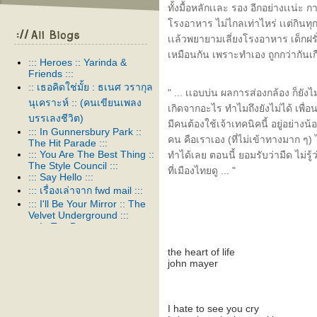
ทั้งมื้อหลักเเละ รอง อีกอย่างเเน่ะ กา
รงอาหาร ไม่ไกลเท่าไหร่ เเต่กินทุกม
เเล้วพยายามเลี่ยงโรงอาหาร เด็กฝรั
เหมือนกัน เพราะทำเอง ถูกกว่ากันเกือ
::: Heroes :: Yarinda &
Friends :::
:: เธอคิดใช่มั้ย : ธเนศ วรากุล
" ... เเอบบ่น ผลการส่องกล้อง ก็ยังไม่
นุเคราะห์ :: (คนเขียนเพลง
เกิดจากอะไร ทำไมถึงยังไม่ได้ เพื่อ
บรรเลงชีวิต)
มีคนต้องใช้เจ้าเทคนิคนี้ อยู่อย่า
::: In Gunnersbury Park ::
คน คือเราเอง (ที่ไม่เข้าทางมาก ๆ) ไม
The Hit Parade :::
::: You Are The Best Thing ::
ทำได้เลย ตอนนี้ ยอมรับว่ามืด ไม่
The Style Council :::
ที่เมืองไทยดู ... "
::: Say Hello :::
::: เรื่องเล่าจาก fwd mail :::
::: I'll Be Your Mirror :: The
Velvet Underground :::
::: In Too Deep :::
::: สาป :::
the heart of life
::: Thank you :::
john mayer
::: ในเพลงหนึ่ง :::
::: Venus As A Boy :: Björk :::
::: Our Song :::
::: อยู่ต่อได้หรือเปล่า :::
I hate to see you cry