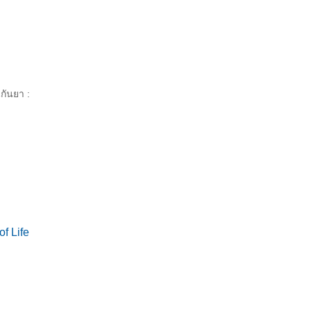
นกันยา :
f Life