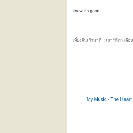
"... เหมือนเป็นคนอื่น ..."
ปล่อย - yarinda & friends
I know it's good.
^^^ เหนื่อยกาย (ยัง) ไม่เหนื่อ
จ ^^^
^^^ รักคุณเท่าฟ้า ^^^
^^^ ปล่อย ^^^
บันทึกไป วันๆ กับ เพลงเก่าๆ
: เที่ยงคืนเก้านาที :: เสาร์ที่หก เดือ
ของอัญชลี - เต็มใจ
^^^ รายการวิทยุที่คุณๆชอบกัน
^^^
ทะเลาะ
blog นี้สำหรับคนนอนไม่หลับ
บันทึกนิดหน่อย + the smiths
lost something in sometimes
(คิดถึง lost in translation)
harvest moon (พระจันทร์
My Music - The Heart o
ข้าว) - cassandra wilson
ผิดพลาดครั้งเดียว ไม่ได้เเปล
ว่าล้มเหลว ยังมีอีกเป็น 10,000
วิธี ที่ยังไม่ได้ลอง เเละ วง crub
บันทึกก่อนนอน (อีกวัน) กับ