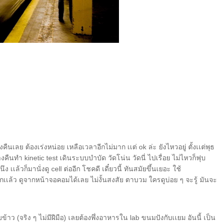
้งคืนเลย ต้องเร่งหน่อย เหลือเวลาอีกไม่มาก เเต่ ok ล่ะ ยังไหวอยู่ ตั้งเเต่พุธ
างคืนทำ kinetic test เดินระบบบำบัด วัดโน่น วัดนี่ ไปเรื่อย ไม่ไหวก็ฟุบ
นึง เเล้วก็มานั่งดู cell ต่ออีก โชคดี เดี๋ยวนี้ ทันสมัยขึ้นเยอะ ใช้
กเเล้ว ดูจากหน้าจอคอมได้เลย ไม่งั้นสงสัย ตาบวม ใครดูบ่อย ๆ จะรู้ มันจะ
้าว (จริง ๆ ไม่มีฝีมือ) เลยต้องพึ่งอาหารใน lab ขนมปังกับเเยม อันนี้ เป็น