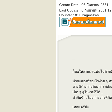
อบเช
Create Date : 06 กันยายน 2551
บันทึกก่อนนอนซะป๊ะ
Last Update : 6 กันยายน 2551 12
เพื่อนเก่า
Counter : 811 Pageviews.
something changed (บาง
อย่างที่เปลี่ยนไป) - pulp
fast car (รถเร็ว) - tracy
chapman
..
ก็ขอให้งานผ่านพ้นไปด้วย
น่าจะลองทำอะไรง่าย ๆ ทา
บางทีร่างกายต้องการพลั
เปิด ๆ ดูในเวบก็ได้ ..
ทำกับข้าวไม่ยากอย่างที่คิ
เทคแคร์ค่ะ