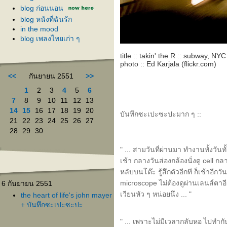
blog ก่อนนอน
blog หนังที่ฉันรัก
in the mood
blog เพลงไทยเก่า ๆ
title :: takin' the R :: subway, NYC
photo :: Ed Karjala (flickr.com)
<<
กันยายน 2551
>>
1
2
3
4
5
6
7
8
9
10
11
12
13
14
15
16
17
18
19
20
บันทึกซะเปะซะปะมาก ๆ ::
21
22
23
24
25
26
27
28
29
30
" ... สามวันที่ผ่านมา ทำงานทั้งวันทั
เช้า กลางวันส่องกล้องนั่งดู cell กล
หลับบนโต๊ะ รู้สึกตัวอีกที ก็เช้าอีกวัน
microscope ไม่ต้องดูผ่านเลนส์ตาอี
6 กันยายน 2551
เวียนหัว ๆ หน่อยนึง ... "
the heart of life's john mayer
+ บันทึกซะเปะซะปะ
" ... เพราะไม่มีเวลากลับหอ ไปทำกับข