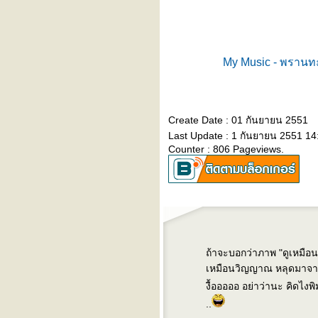
ปล่อย - yarinda & friends
^^^ เหนื่อยกาย (ยัง) ไม่เหนื่อ
จ ^^^
^^^ รักคุณเท่าฟ้า ^^^
My Music - พรานท
^^^ ปล่อย ^^^
บันทึกไป วันๆ กับ เพลงเก่าๆ
ของอัญชลี - เต็มใจ
^^^ รายการวิทยุที่คุณๆชอบกัน
Create Date : 01 กันยายน 2551
^^^
Last Update : 1 กันยายน 2551 14
ทะเลาะ
Counter : 806 Pageviews.
blog นี้สำหรับคนนอนไม่หลับ
บันทึกนิดหน่อย + the smiths
lost something in sometimes
(คิดถึง lost in translation)
harvest moon (พระจันทร์
ข้าว) - cassandra wilson
ผิดพลาดครั้งเดียว ไม่ได้เเปล
ถ้าจะบอกว่าภาพ "ดูเหมือ
ว่าล้มเหลว ยังมีอีกเป็น 10,000
เหมือนวิญญาณ หลุดมาจาก
วิธี ที่ยังไม่ได้ลอง เเละ วง crub
งื้อออออ อย่าว่านะ คิดไงพิม
บันทึกก่อนนอน (อีกวัน) กับ
..
อบเช