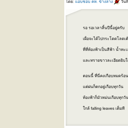
ดย:
อบชอบ คห. ข้างล่าง
วันท
รอ รอเวลาสิ้นปีนี้อยู่ครับ
เผื่อจะได้ไปกระโดดโลดเต
ที่ที่ท้องฟ้าเป็นสีฟ้า น้ำ
ละทรายขาวละเอียดยิบใต้ส
ตอนนี้ ที่นี่คงเกือบหมดร้อ
ต่ฝนก็ตกอยู่เกือบทุกวัน
ท้องฟ้าก็มัวหม่นเกือบทุกว
กล้ falling leaves เต็มที