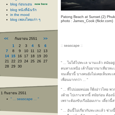
blog ก่อนนอน
blog หนังที่ฉันรัก
in the mood
Patong Beach at Sunset.(2) Phuk
blog เพลงไทยเก่า ๆ
photo : James_Cook (flickr.com)
<<
กันยายน 2551
>>
:: seascape ::
1
2
3
4
5
6
7
8
9
10
11
12
13
14
15
16
17
18
19
20
21
22
23
24
25
26
27
" ... ไม่ได้ไปทะเล นานเเล้ว สมัยอยู
28
29
30
คนทางเหนือ เค้าก็อยากมาเที่ยวทะเล
จนเดี๋ยวนี้ บางคนยังไม่เคยเห็นทะเล
เพื่อนมากกว่า ... "
" ... ที่ไปบ่อยหน่อย ก็ฝั่งอ่าวไทย
1 กันยายน 2551
งด้วย ไปเกาะพวกนี้ สมัยก่อน ต้องน
" ... seascape ... "
เพราะต้องขับเรืออ้อมเกาะ เดี๋ยวนี้ส
" ... อันนี้ไม่เกี่ยวกับทะเลเเล้ว ช่ว