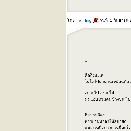
บันทึกก่อนนอนซะป๊ะ
เพื่อนเก่า
something changed (บาง
ดย:
Ta Pling
วันที่: 1 กันยายน
อย่างที่เปลี่ยนไป) - pulp
fast car (รถเร็ว) - tracy
chapman
..
คิดถึงทะเล
ไมได้ไปมานานเหมือนกันน
อยากไป อยากไป ..
((( แอบชวนคนข้างบน ไปกันม
ทิสบายดีค่ะ
พยายามทำตัวให้สบายดี
ม้จะเหนื่อยกาย เหนื่อยใ