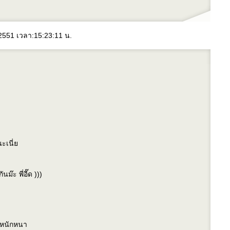
 2551 เวลา:15:23:11 น.
ะเนี่
๊ะ พี่อี๊ด )))
จหนักหนา