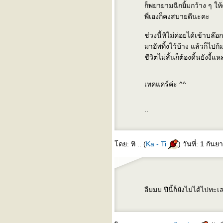
ก็พยายามฉีกยิ้มกว้าง ๆ ให้
พี่เองก็คงสบายดีนะคะ
ช่วงนี้ทิไม่ค่อยได้เข้าบล๊อ
มาอัพทิ้งไว้บ้าง แล้วก็ไป
ชีวิตไม่สิ้นก็ต้องดิ้นยังงี้แ
เทคแคร์ค่ะ ^^
..
ดย: ทิ .. (
Ka - Ti
) วันที่: 1 กั
อืมมม ปีนี้ก็ยังไม่ได้ไปทะเ