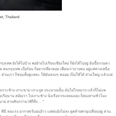
et, Thailand
่กรุงเทพ ยังได้ไปบ้าง พอย้ายไปเรียนเชียงใหม่ ก็ยังได้ไปอยู่ อันนี้ธรรมดา
 คนกรุงเทพ เบื่อร้อน ก็อยากเที่ยวดอย เพื่อนเราบางคน อยู่เเต่ทางเหนือ
 ส่วนเรา ก็ชอบทั้งคู่เเหละ ให้มันสงบๆ หน่อย เป็นใช้ได้ ส่วนใหญ่ เเล้วเเต่
 พวกเกาะช้าง เกาะขาม เกาะกูด ประมาณนั้น มันไม่ไกลมาก เเล้วก็ไม่เเพ
ั่งเรือนาน สมัยเรา ไปเกาะช้าง นั่งเรือจากเเหลมงอบ ก็สองสามชั่วโมง
บาย สามสิบกว่านาทีก็ถึง ... "
งนี้ ที่นี่ ลมเเรง อากาศเริ่มอบอ้าว เเต่ฝนยังไม่ลง ดูคล้ายพายุเปลี่ยนฤดู ส่วน