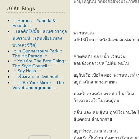
พายุใหญ่นั่น ก็ต้องคอยฟังประกาศเต
::: Heroes :: Yarinda &
Friends :::
:: เธอคิดใช่มั้ย : ธเนศ วรากุล
พรานทะเล
นุเคราะห์ :: (คนเขียนเพลง
เเก๊ป ทีโบน :: หนังสือเพลงเเห่งสยา
บรรเลงชีวิต)
::: In Gunnersbury Park ::
The Hit Parade :::
ชีวิตที่คร่ำ กลางน้ำ เวียนวน
::: You Are The Best Thing ::
ลอยล่องกลางชล ไม่พ้น ทนไป
The Style Council :::
::: Say Hello :::
อยู่กับเรือ เบื่อใจ ผอง 'พรานทะเล' เ
::: เรื่องเล่าจาก fwd mail :::
อยู่ห่างไกลกลางสายชล
::: I'll Be Your Mirror :: The
Velvet Underground :::
::: In Too Deep :::
มองน้ำตรงหน้า จรดฟ้า ไกล ไกล
::: สาป :::
ว้าเหว่ดวงใจ ไม่เห็นผู้คน
::: Thank you :::
::: ในเพลงหนึ่ง :::
คลื่น และ ลม สู้ทน ทุกข์ใจปานใด ไ
::: Venus As A Boy :: Björk :::
สู้แดดฝน ลำบากกา
::: Our Song :::
::: อยู่ต่อได้หรือเปล่า :::
อยู่หว่างทะเล นาน นาน
::: To make you feel my love
:::
ท้องเรือเป็นบ้าน ท้องธารเรือนตา