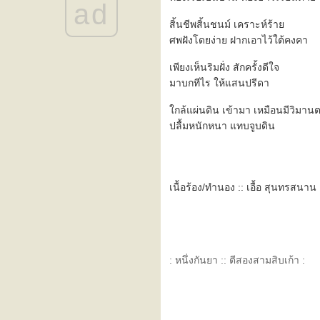
ad
::: งามเเต๊เเม่ปิง :::
::: need a ride ? :::
สิ้นชีพสิ้นชนม์ เคราะห์ร้า
::: จริยธรรม (ethics) :::
ศพฝังโดยง่าย ฝากเอาไว้ใต้คงคา
::: easy (เรียบง่ายเหมือนเช้า
เพียงเห็นริมฝั่ง สักครั้งดีใจ
วันอาทิตย์) :::
มาบกทีไร ให้แสนปรีดา
::: จันทร์ดวงเก่า :::
the heart of life's john mayer
กล้แผ่นดิน เข้ามา เหมือนมีวิมาน
+ บันทึกซะเปะซะปะ
" ... simple life ... "
ปลื้มหนักหนา แทบจูบดิน
" ... seascape ... "
" ... crazy ... "
the rainbow connection (ทาง
เดินเชื่อมที่ทำมาจากสายรุ้ง)
เนื้อร้อง/ทำนอง :: เอื้อ สุนทรสนาน
" ผ่าน "
nobody knows u when u're
down & out (ในวันที่คุณล้ม
เหลว มีใครเค้ามานั่งนึกถึงคุณ
บ้าง)
: หนึ่งกันยา :: ตีสองสามสิบเก้า :
" ................................. "
roadtrip 2
roadtrip 1 (วันเเรกของเรา)
"... เหมือนเป็นคนอื่น ..."