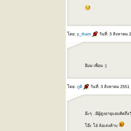
อบเช
บันทึกก่อนนอนซะป๊ะ
เพื่อนเก่า
something changed (บาง
อย่างที่เปลี่ยนไป) - pulp
ดย:
p_tham
วันที่: 3 สิงหาคม
fast car (รถเร็ว) - tracy
chapman
อืมม เพื่อน :)
ดย:
ภูติ
วันที่: 3 สิงหาคม 2551
อ๊ะๆ ..มีผู้สูงอายุแอบคิดถึง
อ๊ะ โอ๋ ล้อเล่งค้าบ