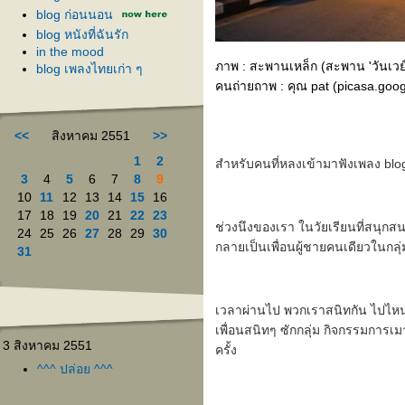
blog ก่อนนอน
blog หนังที่ฉันรัก
in the mood
ภาพ : สะพานเหล็ก (สะพาน 'วันเวย์' เ
blog เพลงไทยเก่า ๆ
คนถ่ายถาพ : คุณ pat (picasa.goo
<<
สิงหาคม 2551
>>
1
2
สำหรับคนที่หลงเข้ามาฟังเพลง blog 
3
4
5
6
7
8
9
10
11
12
13
14
15
16
17
18
19
20
21
22
23
ช่วงนึงของเรา ในวัยเรียนที่สนุกสนา
24
25
26
27
28
29
30
กลายเป็นเพื่อนผู้ชายคนเดียวในกลุ่
31
เวลาผ่านไป พวกเราสนิทกัน ไปไหน
เพื่อนสนิทๆ ซักกลุ่ม กิจกรรมการเ
3 สิงหาคม 2551
ครั้ง
^^^ ปล่อย ^^^