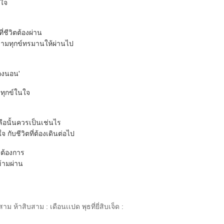
าใจ
่ชีวิตต้องผ่าน
ความทุกข์ทรมานให้ผ่านไป
้องนอน'
ทุกข์ในใจ
ือนั้นควรเป็นเช่นไร
 กับชีวิตที่ต้องเดินต่อไป
คยต้องการ
ข้ามผ่าน
ีสาม ห้าสิบสาม : เดือนเเปด พุธที่ยี่สิบเจ็ด :