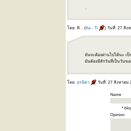
อบเช
..
บันทึกก่อนนอนซะป๊ะ
เพื่อนเก่า
something changed (บาง
ดย: ทิ .. (
Ka - Ti
) วันที่: 27 ส
อย่างที่เปลี่ยนไป) - pulp
fast car (รถเร็ว) - tracy
chapman
มันจะต้องผ่านไปได้นะ เป็
มันต้องมีสักวันที่เป็นวันขอ
ดย:
อรนิดา
วันที่: 27 สิงหาคม
Name
* bl
Opinion