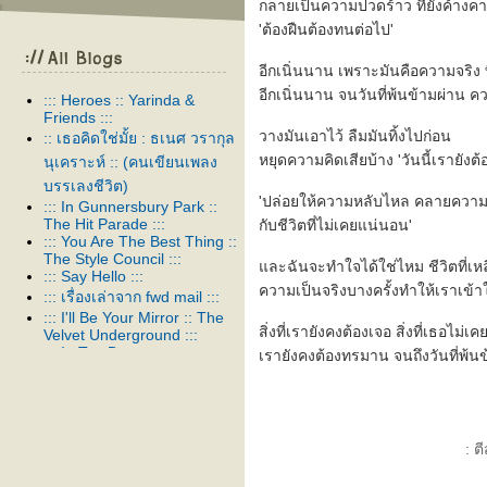
กลายเป็นความปวดร้าว ที่ยังค้างค
'ต้องฝืนต้องทนต่อไป'
อีกเนิ่นนาน เพราะมันคือความจริง ที
อีกเนิ่นนาน จนวันที่พ้นข้ามผ่าน 
::: Heroes :: Yarinda &
Friends :::
วางมันเอาไว้ ลืมมันทิ้งไปก่อน
:: เธอคิดใช่มั้ย : ธเนศ วรากุล
หยุดความคิดเสียบ้าง 'วันนี้เรายังต
นุเคราะห์ :: (คนเขียนเพลง
บรรเลงชีวิต)
'ปล่อยให้ความหลับไหล คลายความ
::: In Gunnersbury Park ::
The Hit Parade :::
กับชีวิตที่ไม่เคยแน่นอน'
::: You Are The Best Thing ::
The Style Council :::
ละฉันจะทำใจได้ใช่ไหม ชีวิตที่เหล
::: Say Hello :::
ความเป็นจริงบางครั้งทำให้เราเข้าใจ
::: เรื่องเล่าจาก fwd mail :::
::: I'll Be Your Mirror :: The
สิ่งที่เรายังคงต้องเจอ สิ่งที่เธอไม่เ
Velvet Underground :::
::: In Too Deep :::
เรายังคงต้องทรมาน จนถึงวันที่พ้น
::: สาป :::
::: Thank you :::
::: ในเพลงหนึ่ง :::
::: Venus As A Boy :: Björk :::
: ต
::: Our Song :::
::: อยู่ต่อได้หรือเปล่า :::