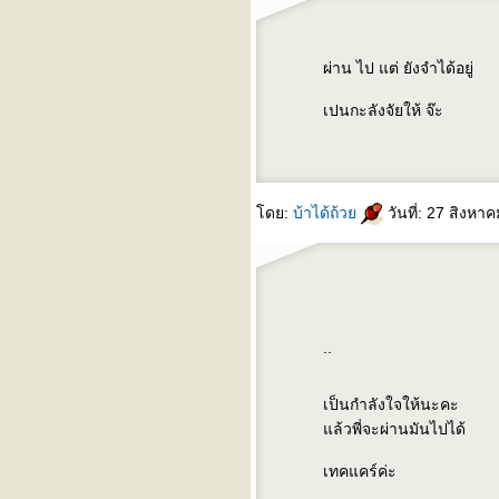
"... เหมือนเป็นคนอื่น ..."
ปล่อย - yarinda & friends
^^^ เหนื่อยกาย (ยัง) ไม่เหนื่อ
ผ่าน ไป แต่ ยังจำได้อยู่
จ ^^^
^^^ รักคุณเท่าฟ้า ^^^
เปนกะลังจัยให้ จ๊ะ
^^^ ปล่อย ^^^
บันทึกไป วันๆ กับ เพลงเก่าๆ
ของอัญชลี - เต็มใจ
^^^ รายการวิทยุที่คุณๆชอบกัน
ดย:
บ้าได้ถ้ว
วันที่: 27 สิงหา
^^^
ทะเลาะ
blog นี้สำหรับคนนอนไม่หลับ
บันทึกนิดหน่อย + the smiths
lost something in sometimes
(คิดถึง lost in translation)
..
harvest moon (พระจันทร์
ข้าว) - cassandra wilson
เป็นกำลังใจให้นะคะ
ผิดพลาดครั้งเดียว ไม่ได้เเปล
ล้วพี่จะผ่านมันไปได้
ว่าล้มเหลว ยังมีอีกเป็น 10,000
วิธี ที่ยังไม่ได้ลอง เเละ วง crub
เทคแคร์ค่ะ
บันทึกก่อนนอน (อีกวัน) กับ