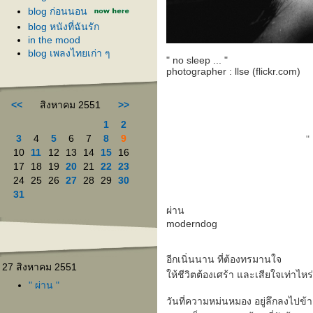
blog ก่อนนอน
blog หนังที่ฉันรัก
in the mood
blog เพลงไทยเก่า ๆ
" no sleep ... "
photographer : llse (flickr.com)
<<
สิงหาคม 2551
>>
1
2
3
4
5
6
7
8
9
"
10
11
12
13
14
15
16
17
18
19
20
21
22
23
24
25
26
27
28
29
30
31
ผ่าน
moderndog
อีกเนิ่นนาน ที่ต้องทรมานใจ
27 สิงหาคม 2551
ห้ชีวิตต้องเศร้า และเสียใจเท่าไหร่
" ผ่าน "
วันที่ความหม่นหมอง อยู่ลึกลงไปข้