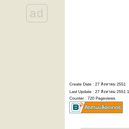
::: To make you feel my love
:::
ad
::: งามเเต๊เเม่ปิง :::
::: need a ride ? :::
::: จริยธรรม (ethics) :::
::: easy (เรียบง่ายเหมือนเช้า
วันอาทิตย์) :::
::: จันทร์ดวงเก่า :::
the heart of life's john mayer
+ บันทึกซะเปะซะปะ
" ... simple life ... "
" ... seascape ... "
" ... crazy ... "
the rainbow connection (ทาง
เดินเชื่อมที่ทำมาจากสายรุ้ง)
Create Date : 27 สิงหาคม 2551
" ผ่าน "
nobody knows u when u're
Last Update : 27 สิงหาคม 2551 
down & out (ในวันที่คุณล้ม
Counter : 720 Pageviews.
เหลว มีใครเค้ามานั่งนึกถึงคุณ
บ้าง)
" ................................. "
roadtrip 2
roadtrip 1 (วันเเรกของเรา)