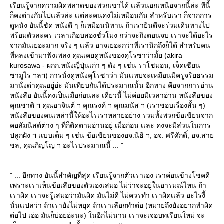
เรียนรู้จากความผิดพลาดของพวกเขาได้ เเล้วนอกเหนือจากนี้ล่ะ ทีนี้
ก็คงต่างกันไปเเล้วล่ะ เเต่ละคนคงไม่เหมือนกัน สำหรับเรา ก็จากการ
ดูหนัง อันนี้ชัด หนังดี ๆ ก็เหมือนนิทาน ถ้าเรายินดีจะร่วมเดินทางไป
พร้อมตัวละคร เวลาเกือบสองชั่วโมง กว่าจะถึงตอนจบ เราจะได้อะไร
จากมันเยอะมาก จริง ๆ เเล้ว อาจเยอะกว่าที่เรานึกถึงก็ได้ สำหรับคน
ที่หลงเข้ามาฟังเพลง คุณเคยดูหนังของคุโรซาว่ามั้ย (akira
kurosawa - ผกก.หนังญี่ปุ่นเก่า ๆ ดัง ๆ เช่น ราโชมอน, เจ็ดเซียน
ซามูไร ฯลฯ) การนั่งดูหนังคุโรซาว่า มันเเทบจะเหมือนมีครูจริยธรรม
มานั่งด่าคุณอยู่อ่ะ มันเทียบกันได้ประมาณนั้น อีกทาง คือจากการอ่าน
หนังสือ อันนี้คงเป็นเมื่อก่อนละ เดี๋ยวนี้ ไม่ค่อยมีเวลาอ่าน หนังสือของ
คุณชาติ ฯ คุณอาจินต์ ฯ คุณรงค์ ฯ คุณมนัส ฯ (เราชอบเรื่องสั้น ๆ)
หนังสือของคนเหล่านี้ให้อะไรเราหลายอย่าง รวมทั้งพวกข้อเขียนจาก
คอลัมนิสต์ต่าง ๆ ที่ก็ติดตามอ่านอยู่ เมื่อก่อน เเละ คงจะมีส่วนในการ
ปลูกฝัง ฯ เเบบเต็ม ๆ เช่น ข้อเขียนของอจ.นิธิ ฯ, อจ. ศรีศักดิ์, อจ.สา
ชล, คุณภิญโญ ฯ อะไรประมาณนี้ ... "
" ... อีกทาง อันนี้สำคัญที่สุด เรียนรู้จากตัวเราเอง เราค่อนข้างโชคดี
เพราะเราเห็นข้อเสียของตัวเองเสมอ ไม่ว่าจะอยู่ในอารมณ์ไหน ถ้า
เราผิด เราจะรู้เสมอว่ามันผิด มันไม่ดี ไม่ควรทำ เราผิดเเล้ว อะไรงี้
นั่นเเปลว่า ถ้าเรายังไม่หยุด ถ้าเราเลือกทำต่อ (หมายถึงยังอยากทำผิด
ต่อไป เอ่อ มันก็บ่อยอ่ะนะ) ในอีกไม่นาน เราจะเจอบทเรียนใหม่ จะ