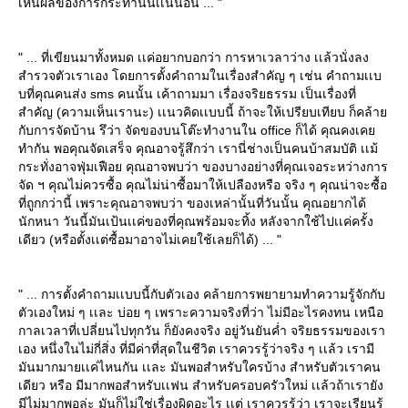
เห็นผลของการกระทำนั้นเเน่นอน ... "
" ... ที่เขียนมาทั้งหมด เเค่อยากบอกว่า การหาเวลาว่าง เเล้วนั่งลง
สำรวจตัวเราเอง โดยการตั้งคำถามในเรื่องสำคัญ ๆ เช่น คำถามเเบ
บที่คุณคนส่ง sms คนนั้น เค้าถามมา เรื่องจริยธรรม เป็นเรื่องที่
สำคัญ (ความเห็นเรานะ) เเนวคิดเเบบนี้ ถ้าจะให้เปรียบเทียบ ก็คล้า
กับการจัดบ้าน รึว่า จัดของบนโต๊ะทำงานใน office ก็ได้ คุณคงเค
ทำกัน พอคุณจัดเสร็จ คุณอาจรู้สึกว่า เรานี่ช่างเป็นคนบ้าสมบัติ เเม้
กระทั่งอาจฟุ่มเฟือย คุณอาจพบว่า ของบางอย่างที่คุณเจอระหว่างการ
จัด ฯ คุณไม่ควรซื้อ คุณไม่น่าซื้อมาให้เปลืองหรือ จริง ๆ คุณน่าจะซื้อ
ที่ถูกกว่านี้ เพราะคุณอาจพบว่า ของเหล่านั้นที่วันนั้น คุณอยากได้
นักหนา วันนี้มันเป้นเเค่ของที่คุณพร้อมจะทิ้ง หลังจากใช้ไปเเค่ครั้ง
เดียว (หรือตั้งเเต่ซื้อมาอาจไม่เคยใช้เลยก็ได้) ... "
" ... การตั้งคำถามเเบบนี้กับตัวเอง คล้ายการพยายามทำความรู้จักกับ
ตัวเองใหม่ ๆ เเละ บ่อย ๆ เพราะความจริงที่ว่า ไม่มีอะไรคงทน เหนือ
กาลเวลาที่เปลี่ยนไปทุกวัน ก็ยังคงจริง อยู่วันยันค่ำ จริยธรรมของเรา
เอง หนึ่งในไม่กี่สิ่ง ที่มีค่าที่สุดในชีวิต เราควรรู้ว่าจริง ๆ เเล้ว เรามี
มันมากมายเเค่ไหนกัน เเละ มันพอสำหรับใครบ้าง สำหรับตัวเราคน
เดียว หรือ มีมากพอสำหรับเเฟน สำหรับครอบครัวใหม่ เเล้วถ้าเรายัง
มีไม่มากพอล่ะ มันก็ไม่ใช่เรื่องผิดอะไร เเต่ เราควรรู้ว่า เราจะเรียนรู้