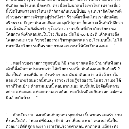
กันดีล่ะ อะไรเเบบนี้อ่ะครับ ตรงนี้คงไม่น่าสนใจเท่าไหร่ เพราะเดี๋ยว
นี้เปิดไปฟังรายการไหน เค้าก็ถามกันเเบบนี้บ่อย ๆ เเต่เราติดใจตรงที่
เจ้าของรายการเค้าพูดอยู่ช่วงนึงว่า รึว่าเดี๋ยวนี้คนไทยเราอ่อนด้อ
จริยธรรม ปัญหามันเลยเกิดเยอะ คุยไปคุยมา ก็ต่อประเด็นกันไปอีกว่า
เเล้วถ้ามันเป็นยังงั้นจริง ๆ ก็เเสดงว่า บทเรียนที่เกี่ยวกับจริยธรรม
ดยตรง ที่เค้าสอนกันในโรงเรียนอ่ะ มันไม่ work อ่ะดิ เค้าหมายถึง
ดยตรงนะ เช่น วิชาจริยธรรม วิชาพุทธศาสนา อะไรเเบบนั้น ไม่ได้
หมายถึง จริยธรรมที่ครู พยายามสอดเเทรกให้นักเรียนเองนะ ... "
" ... พอเจ้าของรายการพูดจบปุ๊บ ก็มี sms จากคนฟังเข้ามาทันที sms
เค้าก็ตั้งคำถามประมาณว่า ไอ้จริยธรรมเนี่ย มันต้องสอนกันด้วยรึ ?
อืม เป็นคำถามที่ดีมาก สำหรับเรานะ มันน่าคิดต่อว่า เเล้วถ้าเราไม่
สอนเจ้าบทเรียนพวกนี้กันล่ะ เราจะเรียนรู้จริยธรรมในตัวเราเอง ได้
จากที่ไหนบ้าง คำถามเเบบนี้ ตอบยากเนอะ มันขึ้นกับปัจจัยตั้งหลา
อย่าง เเต่ละคน เเต่ละสภาพเเวดล้อม ตอบไม่เหมือนกันหรอก เเต่อาจ
มีคล้ายกันบ้าง ... "
" ... สำหรับจขบ. คงเหมือนกับทุกคน ทุกอย่าง เริ่มจากครอบครัว รวม
ทั้งคนใกล้ตัว ' พ่อเเม่พี่น้องลุงป้าน้าอา เพื่อน เเฟน ' คนเหล่านี้เป็น
ตัวอย่างที่ดีที่สุดของเรา เราเรียนรู้จากคำสอน คำตำหนิ เเม้กระทั่ง