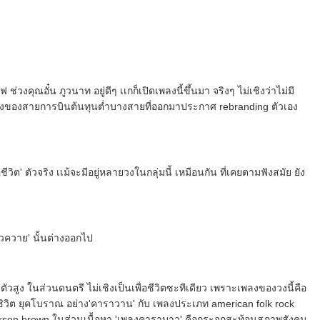
วงคุณอั๋น ภูวนาท อยู่ดีๆ เเกก็เปิดเพลงนี้ขึ้นมา จริงๆ ไม่เชิงว่าไม่มี
าเรื่องของสายการบินต้นทุนต่ำบางสายที่ออกมาประกาศ rebranding ตัวเอง
ีวิต' ตัวจริง เเม้จะมีอยู่หลายวงในกลุ่มนี้ เหมือนกัน ที่เคยตามฟังสมัย ยัง
ัวควาย' นั้นต่างออกไป
วสูง ในส่วนดนตรี ไม่เชิงเป็นเพื่อชีวิตซะทีเดียว เพราะเพลงของวงนี้คือ
ชิวิต ยุคโบราณ อย่าง'คาราวาน' กับ เพลงประเภท american folk rock
ackson brown ในส่วนเนื้อหา 'เพลงคาราบาว' คือกระจกสะท้อนสภาพสังคม