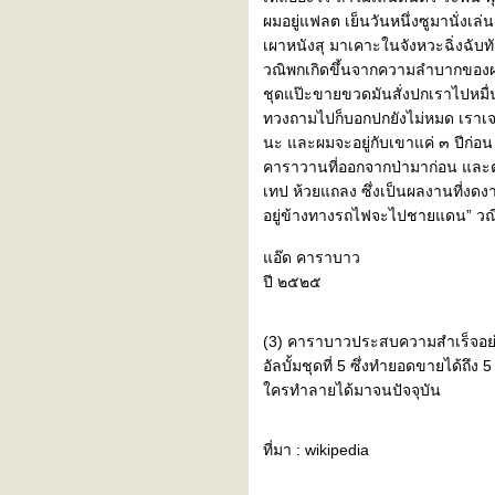
อบเช
ผมอยู่แฟลต เย็นวันหนึ่งซูมานั่งเล่น
บันทึกก่อนนอนซะป๊ะ
เผาหนังสุ มาเคาะในจังหวะฉิ่งฉับท
เพื่อนเก่า
วณิพกเกิดขึ้นจากความลำบากของผม
something changed (บาง
ชุดแป๊ะขายขวดมันสั่งปกเราไปหมื่นใ
อย่างที่เปลี่ยนไป) - pulp
ทวงถามไปก็บอกปกยังไม่หมด เราเจอก
fast car (รถเร็ว) - tracy
นะ และผมจะอยู่กับเขาแค่ ๓ ปีก่
chapman
คาราวานที่ออกจากป่ามาก่อน และต
เทป ห้วยแถลง ซึ่งเป็นผลงานที่ง
อยู่ข้างทางรถไฟจะไปชายแดน” วณิพก
อ๊ด คาราบาว
ปี ๒๕๒๕
(3) คาราบาวประสบความสำเร็จอย่างย
อัลบั้มชุดที่ 5 ซึ่งทำยอดขายได้ถึง 
ครทำลายได้มาจนปัจจุบัน
ที่มา : wikipedia