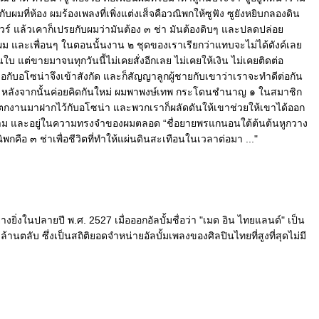
กับผมที่ห้อง ผมร้องเพลงที่เพิ่งแต่งเส็จคือวณิพกให้ซูฟัง ซูยังหยิบกลองดิน
ัวร์ แล้วเคาก็เปรยกับผมว่ามันต้อง ๓ ช่า มันต้องดิบๆ และปลดปล่อ
 และเพื่อนๆ ในตอนนั้นงาน ๒ ชุดของเราเรียกว่าแทบจะไม่ได้ตังค์เล
บ แต่ขายมาจนทุกวันนี้ไม่เคยสั่งอีกเลย ไม่เคยให้เงิน ไม่เคยติดต่อ
ับอโซน่าจึงเข้าสังกัด และก็สัญญาลูกผู้ชายกับเขาว่าเราจะทำดีต่อกัน
อน หลังจากนั้นค่อยคิดกันใหม่ ผมพาพงษ์เทพ กระโดนชำนาญ ๑ ในสมาชิก
กงานมาฝากไว้กับอโซน่า และพวกเราก็ผลัดดันให้เขาช่วยให้เขาได้ออก
ดงาม และอยู่ในความทรงจำของผมตลอด “ชื่อยายพรแกนอนใต้ต้นต้นหูกวาง
คือ ๓ ช่าเพื่อชีวิตที่ทำให้แผ่นดินสะเทือนในเวลาต่อมา ..."
ิ่งในปลายปี พ.ศ. 2527 เมื่อออกอัลบั้มชื่อว่า "เมด อิน ไทยแลนด์" เป็น
5 ล้านตลับ ซึ่งเป็นสถิติยอดจำหน่ายอัลบั้มเพลงของศิลปินไทยที่สูงที่สุดไม่มี