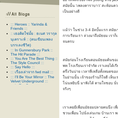
สมัยนั้น 'เพลงคาราบาว' สะท้อนควา
เป็นอย่างดี
::: Heroes :: Yarinda &
Friends :::
เเม้ว่า ในช่วง 3-4 อัลบั้มเเรก ส
:: เธอคิดใช่มั้ย : ธเนศ วรากุล
การเรียนเรา ล่วงมาถึงมัธยม เราก็เ
นุเคราะห์ :: (คนเขียนเพลง
จนครบ
บรรเลงชีวิต)
::: In Gunnersbury Park ::
The Hit Parade :::
::: You Are The Best Thing ::
สมัยก่อนโรงเรียนตอนมัธยมต้นของเ
The Style Council :::
พท.โรงเรียนเราจำกัด เราเลยได้เรียน
::: Say Hello :::
ครึ่งวันบ่าย เวลาที่เหลือทั้งหมดขอ
::: เรื่องเล่าจาก fwd mail :::
::: I'll Be Your Mirror :: The
นย่านนั้น เจ้าของร้านก็ใจดี เห็นเ
Velvet Underground :::
น่นหยิบนี่ มาฟังได้ ตามใจชอบ นั่นเ
::: In Too Deep :::
จริงๆ
::: สาป :::
::: Thank you :::
::: ในเพลงหนึ่ง :::
::: Venus As A Boy :: Björk :::
เราเคยมีเพื่อนมัธยมปลายคนนึง เพื
::: Our Song :::
ชวนเพื่อน ไปนั่งเล่นเกม บ้านเรา พอเ
::: อยู่ต่อได้หรือเปล่า :::