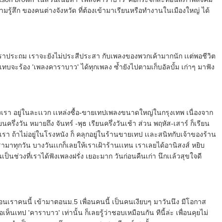
มรู้สึก ของคนต่างจังหวัด ที่ต้องเข้ามาเรียนหรือทำงานในเมืองใหญ่ ได้
มัยเราประถม เราจะยังไม่ประสีประสา กับเพลงของพวกเค้ามากนัก เเต่พอชีวิต
เทบจะร้อง 'เพลงคาราบาว' ได้ทุกเพลง ซ้ำยังไปตามเก็บอัลบั้ม เก่าๆ มาฟัง
รา อยู่ในละเเวก เเหล่งซื้อ-ขายเทปเพลงขนาดใหญ่ในกรุงเทพ เนื่องจาก
ครึ่งวัน หมายถึง จันทร์ -พุธ เรียนครึ่งวันเช้า ส่วน พฤหัส-เสาร์ ก็เรียน
งเรา ถ้าไม่อยู่ในโรงหนัง ก็ คลุกอยู่ในร้านขายเทป เเละสนิทกับเจ้าของร้าน
รามาทุกวัน บางวันเเกก็เลยให้เราเฝ้าร้านเเทน เราเลยได้อานิสงส์ หยิบ
ป็นช่วงที่เราได้ฟังเพลงฝรั่ง เยอะมาก วันก่อนคืนเก่า นึกเเล้วสุขใจดี
่อนเราคนนี้ เข้ามาตอนม.5 เพื่อนคนนี้ เป็นคนเงียบๆ มาวันนึง มีโอกาส
ห็นเทป 'คาราบาว' เท่านั้น ก็เลยรู้ว่าชอบเหมือนกัน ทีนี้ล่ะ เพื่อนคุยไม่