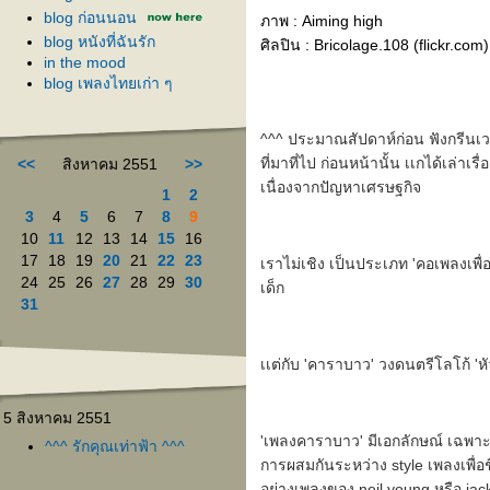
blog ก่อนนอน
ภาพ : Aiming high
blog หนังที่ฉันรัก
ศิลปิน : Bricolage.108 (flickr.com)
in the mood
blog เพลงไทยเก่า ๆ
^^^ ประมาณสัปดาห์ก่อน ฟังกรีนเวฟ ช่
ที่มาที่ไป ก่อนหน้านั้น เเกได้เล่
<<
สิงหาคม 2551
>>
เนื่องจากปัญหาเศรษฐกิจ
1
2
3
4
5
6
7
8
9
10
11
12
13
14
15
16
17
18
19
20
21
22
23
เราไม่เชิง เป็นประเภท 'คอเพลงเพื่อช
24
25
26
27
28
29
30
เด็ก
31
เเต่กับ 'คาราบาว' วงดนตรีโลโก้ 'ห
5 สิงหาคม 2551
'เพลงคาราบาว' มีเอกลักษณ์ เฉพาะตั
^^^ รักคุณเท่าฟ้า ^^^
การผสมกันระหว่าง style เพลงเพื่อ
อย่างเพลงของ neil young หรือ j