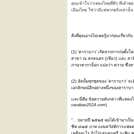
"... เหมือนเป็นคนอื่น ..."
คุณเข้าใจว่าเพลงไทยที่ดีๆ ที่เค้า
ปล่อย - yarinda & friends
เมืองไทย ใช่ว่ามีเเต่พวกฝรั่งเท่านั้
^^^ เหนื่อยกาย (ยัง) ไม่เหนื่อ
จ ^^^
^^^ รักคุณเท่าฟ้า ^^^
^^^ ปล่อย ^^^
สิ่งที่คุณอาจไม่เคยรู้มาก่อนเกี่ยวกั
บันทึกไป วันๆ กับ เพลงเก่าๆ
ของอัญชลี - เต็มใจ
(1) 'คาราบาว' เกิดจากการก่อตั้งโดย
^^^ รายการวิทยุที่คุณๆชอบกัน
สาขา ณ สกลนคร (เขียว) และ สานิตย์
^^^
ภาษาตากาล็อก แปลว่า ควาย ซึ่งทา
ทะเลาะ
blog นี้สำหรับคนนอนไม่หลับ
บันทึกนิดหน่อย + the smiths
(2) อัลบั้มทุกชุดของ 'คาราบาว' 
lost something in sometimes
เอกลักษณ์อีกอย่างหนึ่งของคาราบา
(คิดถึง lost in translation)
harvest moon (พระจันทร์
เเละนี่คือ ข้อความดังกล่าวที่เเสดง
ข้าว) - cassandra wilson
carabao2524.com)
ผิดพลาดครั้งเดียว ไม่ได้เเปล
ว่าล้มเหลว ยังมีอีกเป็น 10,000
"... ปลายปี ๒๕๒๕ ผมได้เข้ามาเป็น
วิธี ที่ยังไม่ได้ลอง เเละ วง crub
ชีพ ๔๗๕ บาท แถมสวัสดิการแฟลตคลอ
บันทึกก่อนนอน (อีกวัน) กับ
เหลืออะไร ถ้าไม่เล่นดนตรี ระพิน พุ