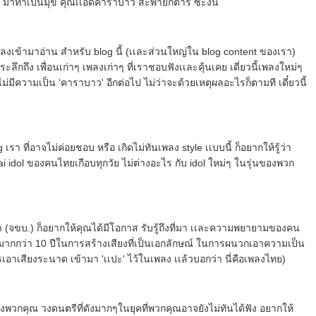
า มาทำเป็นมุข คุณเเอ๊ดคาราบาว สะพายกีตาร์ ซะงั้น
นที่หลงเข้ามาอ่าน สำหรับ blog นี้ (เเละส่วนใหญ่ใน blog content ของเรา)
รระลึกถึง เพื่อนเก่าๆ เพลงเก่าๆ ที่เราชอบฟังเเละคุ้นเคย เดี่ยวนี้เพลงใหม่ๆ
ม่มีความเป็น 'คาราบาว' อีกต่อไป ไม่ว่าจะด้วยเหตุผลอะไรก็ตามที เดี๋ยวนี้
รา ที่อาจไม่ค่อยชอบ หรือ เกิดไม่ทันเพลง style เเบบนี้ ก็อยากให้รู้ว่า
hai idol ของคนไทยเกือบทุกวัย ไม่ต่างอะไร กับ idol ใหม่ๆ ในรุ่นของพวก
 เรา (จขบ.) ก็อยากให้คุณได้มีโอกาส รับรู้ถึงที่มา เเละความพยายามของคน
วลามากกว่า 10 ปีในการสร้างเสียงที่เป็นเอกลักษณ์ ในการผนวกเอาความเป็น
รเอาเสียงระนาด เข้ามา 'เเปะ' ไว้ในเพลง เเล้วบอกว่า นี่คือเพลงไทย)
องพวกคุณ วงดนตรีที่ดังมากๆในยุคที่พวกคุณอาจยังไม่ทันได้ฟัง อยากให้