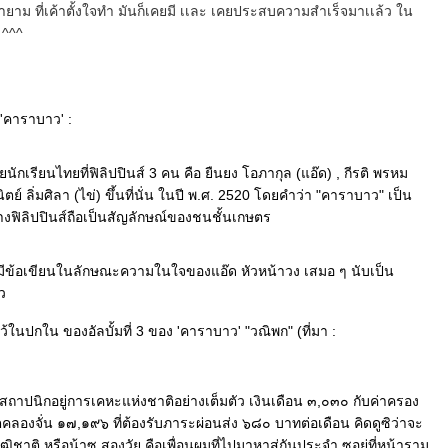
พยายาม ที่เค้าตั้งใจทำ มันก็เคยมี เเละ เคยประสบความสำเร็จมาเเล้ว ใน
น ^^^
บ 'คาราบาว' :
นักเรียนไทยที่ฟิลิปปินส์ 3 คน คือ ยืนยง โอภากุล (แอ๊ด) , กีรติ พรหม
 ลิ่มศิลา (ไข่) ขึ้นที่นั่น ในปี พ.ศ. 2520 โดยคำว่า "คาราบาว" เป็น
งฟิลิปปินส์ถือเป็นสัญลักษณ์ของชนชั้นเกษตร
จะมีข้อเขียนในลักษณะความในใจของแอ๊ด หัวหน้าวง เสมอ ๆ นับเป็น
ว
ไว้ในปกใน ของอัลบั้มที่ 3 ของ 'คาราบาว' "วณิพก" (ที่มา :
สถาปนิกอยู่การเคหะแห่งชาติอย่างเต็มตัว เงินเดือน ๓,๐๓๐ กับค่าครอง
งจั่น ๑๗,๑๙๖ ที่ต้องรับภาระผ่อนส่ง ๖๘๐ บาทต่อเดือน คิดดูซิว่าจะ
ฒิชาติ หรือน้าซู สองวัย คือเพื่อนผมที่ไปมาหาสู่กันประจำ ซูอยู่ที่หน้าราม