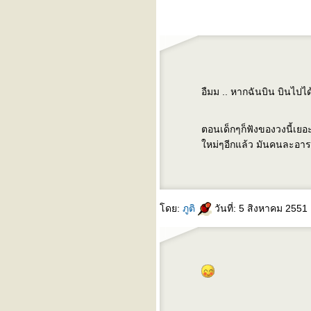
อืมม .. หากฉันบิน บินไปได
ตอนเด็กๆก็ฟังของวงนี้เยอะเ
หม่ๆอีกแล้ว มันคนละอาร
ดย:
ภูติ
วันที่: 5 สิงหาคม 2551