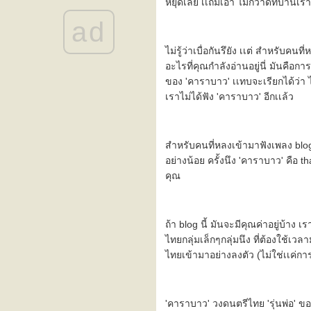
หยุดเลย เเถมเอา ไม้กวาดที่บ้านเร
::: To make you feel my love
:::
ad
::: งามเเต๊เเม่ปิง :::
::: need a ride ? :::
ไม่รู้ว่าเบื่อกันรึยัง เเต่ สำหรับค
::: จริยธรรม (ethics) :::
อะไรที่คุณกำลังอ่านอยู่นี่ มันคือกา
::: easy (เรียบง่ายเหมือนเช้า
ของ 'คาราบาว' เเทบจะเรียกได้ว่า ไ
วันอาทิตย์) :::
เราไม่ได้ฟัง 'คาราบาว' อีกเเล้ว
::: จันทร์ดวงเก่า :::
the heart of life's john mayer
+ บันทึกซะเปะซะปะ
" ... simple life ... "
สำหรับคนที่หลงเข้ามาฟังเพลง blog เ
" ... seascape ... "
อย่างน้อย ครั้งนึง 'คาราบาว' คือ t
" ... crazy ... "
the rainbow connection (ทาง
คุณ
เดินเชื่อมที่ทำมาจากสายรุ้ง)
" ผ่าน "
nobody knows u when u're
ถ้า blog นี้ มันจะมีคุณค่าอยู่บ้าง
down & out (ในวันที่คุณล้ม
ไทยกลุ่มเล็กๆกลุ่มนึง ที่ต้องใช้เ
เหลว มีใครเค้ามานั่งนึกถึงคุณ
ไทยเข้ามาอย่างลงตัว (ไม่ใช่เเค่กา
บ้าง)
" ................................. "
roadtrip 2
roadtrip 1 (วันเเรกของเรา)
'คาราบาว' วงดนตรีไทย 'รุ่นพ่อ' ข