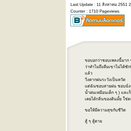
"... เหมือนเป็นคนอื่น ..."
Last Update : 11 สิงหาคม 2551 2
ปล่อย - yarinda & friends
Counter : 1710 Pageviews.
^^^ เหนื่อยกาย (ยัง) ไม่เหนื่อ
จ ^^^
^^^ รักคุณเท่าฟ้า ^^^
^^^ ปล่อย ^^^
บันทึกไป วันๆ กับ เพลงเก่าๆ
ของอัญชลี - เต็มใจ
^^^ รายการวิทยุที่คุณๆชอบกัน
^^^
ขอบอกว่าชอบเพลงนี้มาก ๆ 
ทะเลาะ
ว่าทำไมถึงลืมเขาไม่ได้ซักที
blog นี้สำหรับคนนอนไม่หลับ
ล้ว
บันทึกนิดหน่อย + the smiths
วิ่งตากฝนระวังเป็นหวัด
lost something in sometimes
ต่ฉันชอบสายฝน ชอบนั่งมอ
(คิดถึง lost in translation)
น้ำฝนเหมือนเด็ก ๆ ) และ
harvest moon (พระจันทร์
เคยได้กลิ่นของดินมั้ย ใช่
ข้าว) - cassandra wilson
ผิดพลาดครั้งเดียว ไม่ได้เเปล
ขอให้มีความสุขกับชีวิต
ว่าล้มเหลว ยังมีอีกเป็น 10,000
วิธี ที่ยังไม่ได้ลอง เเละ วง crub
สู้ ๆ สู้ตา
บันทึกก่อนนอน (อีกวัน) กับ