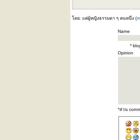
อบเช
บันทึกก่อนนอนซะป๊ะ
เพื่อนเก่า
ดย: แค่ผู้หญิงธรรมดา ๆ คนหนึ่ง (
m
something changed (บาง
อย่างที่เปลี่ยนไป) - pulp
Name
fast car (รถเร็ว) - tracy
chapman
* bl
Opinion
*ส่วน comm