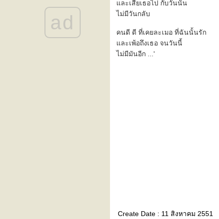
::: To make you feel my love
ละเสียเธอไป กับวันนั้น
:::
ไม่มีวันกลับ
ad
::: งามเเต๊เเม่ปิง :::
::: need a ride ? :::
คนดี ดี ที่เคยละเมอ ที่ฉันนั้นรัก
::: จริยธรรม (ethics) :::
ละเพ้อถึงเธอ จนวันนี้
::: easy (เรียบง่ายเหมือนเช้า
ไม่มีมันอีก ...'
วันอาทิตย์) :::
::: จันทร์ดวงเก่า :::
the heart of life's john mayer
+ บันทึกซะเปะซะปะ
" ... simple life ... "
" ... seascape ... "
" ... crazy ... "
the rainbow connection (ทาง
เดินเชื่อมที่ทำมาจากสายรุ้ง)
" ผ่าน "
nobody knows u when u're
down & out (ในวันที่คุณล้ม
เหลว มีใครเค้ามานั่งนึกถึงคุณ
บ้าง)
" ................................. "
roadtrip 2
roadtrip 1 (วันเเรกของเรา)
Create Date : 11 สิงหาคม 2551