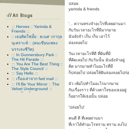
ปล่อ
yarinda & friends
'... ความทรงจําอะไรที่เคยผ่านมา
::: Heroes :: Yarinda &
กับวันเวลาอะไรที่มีมากมา
Friends :::
ฉันยังจํา เก็บ เก็บ เอาไว้
:: เธอคิดใช่มั้ย : ธเนศ วรากุล
ล่องลอยไป
นุเคราะห์ :: (คนเขียนเพลง
บรรเลงชีวิต)
วันเวลาอะไรที่ดี ที่ฝันที่มี
::: In Gunnersbury Park ::
The Hit Parade :::
ที่คิดเลยไป กับวันนั้น ฉันยังจําอยู่
::: You Are The Best Thing ::
คิด มากมายทําไมอะไรที่มี
The Style Council :::
ก็ปล่อยไป ปล่อยให้ฝันล่องลอยไปก่
::: Say Hello :::
::: เรื่องเล่าจาก fwd mail :::
มัว เพ้อไปทําไมอะไรมากมา
::: I'll Be Your Mirror :: The
Velvet Underground :::
กับเรื่องราว ที่ค้างคาใจของเธออยู่
::: In Too Deep :::
ก็อยากให้เธอนั้น ปล่อ
::: สาป :::
::: Thank you :::
'ปล่อยไป'
::: ในเพลงหนึ่ง :::
::: Venus As A Boy :: Björk :::
คนดี ดี ที่เคยผ่านมา
::: Our Song :::
ที่เราได้ทําอะไรทราม ทราม ลงไป
::: อยู่ต่อได้หรือเปล่า :::