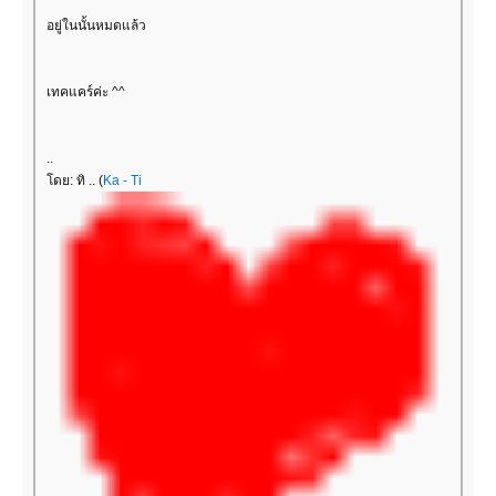
อยู่ในนั้นหมดแล้ว
เทคแคร์ค่ะ ^^
..
ดย: ทิ .. (
Ka - Ti