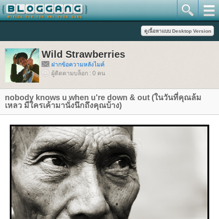
Wild Strawberries
ฝากข้อความหลังไมค์
ผู้ติดตามบล็อก : 0 คน
nobody knows u when u're down & out (ในวันที่คุณล้ม
เหลว มีใครเค้ามานั่งนึกถึงคุณบ้าง)