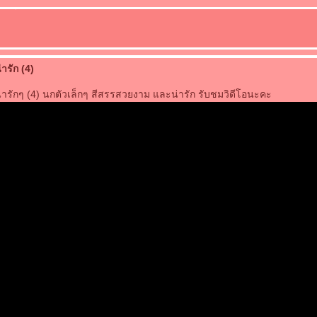
รัก (4)
รักๆ (4) นกตัวเล็กๆ สีสรรสวยงาม และน่ารัก รับชมวิดีโอนะคะ