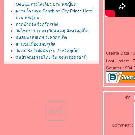
Odaiba กรุงโตเกียว ประเทศญี่ปุ่น
พาชมโรงแรม Sanshine City Prince Hotel
ประเทศญี่ปุ่น
หาดป่าตอง จังหวัดภูเก็ต
วัดไชยธาราราม (วัดฉลอง) จังหวัดภูเก็ต
หลมพรหมเทพ จังหวัดภูเก็ต
ลานชมเมืองนครภูเก็ต
วัดเขารังสามัคคีธรรม จังหวัดภูเก็ต
Create Date : 
ศูนย์วัฒนธรรมไทย-จีน จังหวัดอุดรธานี
Last Update : 
พระบรมธาตุธรรมเจดีย์ วัดโพธิสมภรณ์
Counter : 994 
จังหวัดอุดรธานี
กราบสักการะศาลหลักเมืองอุดรธานี
พิพิธภัณฑ์ธรรมเจดีย์ หลวงตามหาบัว ญาณสัม
ปันโน
กราบสักการะวัดสมหวังวนาราม จังหวัด
ชื่อ :
สุราษฎร์ธานี
ad
กราบสักการะพระธาตถศรีสุราษฎร์
พาชมวัดพัฒนาราม จังหวัดสุราษฎร์ธานี
กราบสักการะศาลหลักเมืองสุราษฎร์ธานี
Comment :
พาไปสักการะสิ่งศักดิ์สิทธิ์พญาเต่างอย จังหวัด