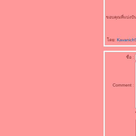
พาไปสักการะสิ่งศักดิ์สิทธิ์พญาเต่างอย จังหวัด
สกลนคร
วัดถ้ำภูผาแด่น สกลนคร วัดสวยระดับประเทศ
ขอบคุณที่แบ่งปั
นภาคอีสาน
ประวัติ บอย ปกรณ์ หนุ่มหล่อมาดเซอร์สา
เกรียนฮา
ดย:
Kavanich
ุรวมภาพ ซุซี่ สุษิรา แน่นหนา หุ่นสวยสุดแซ่บ
ประวัติ ซูซี่ สุษิรา แม่มะลิ หรือท้าวทองกีบม้า
นพรหมลิขิต
ชื่อ :
ประวัติ แทน แทนตะวัน ดาราหนุ่มหล่อนักกีฬา
ที่เท่สุดๆ
ประวัติ ริส วิชญพงศ์ หนุ่มหล่อหน้าใสและสุด
น่ารัก
Comment :
ประวัติ ภูมิ เกียรติภูมิ Smart Boy สุดน่ารัก
ประวัติ เกรซ บุศรินทร์ สาวหน้าหวานออร่า
สวยเวอร์
ประวัติ กานต์ ณัฐชา สาวสวยยิ้มเก่งและน่ารัก
ประวัติ สกาย มาเรีย นางเอกสาวสวยดาวรุ่งพุ่ง
รง
ประวัติ Joan of Arc วีรสตรีผู้ยึดมั่นและศรัทธา
นพระเจ้า