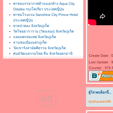
พาชมบรรยากาศด้านนอกห้าง Aqua City
Odaiba กรุงโตเกียว ประเทศญี่ปุ่น
พาชมโรงแรม Sanshine City Prince Hotel
ประเทศญี่ปุ่น
หาดป่าตอง จังหวัดภูเก็ต
วัดไชยธาราราม (วัดฉลอง) จังหวัดภูเก็ต
หลมพรหมเทพ จังหวัดภูเก็ต
ลานชมเมืองนครภูเก็ต
วัดเขารังสามัคคีธรรม จังหวัดภูเก็ต
ศูนย์วัฒนธรรมไทย-จีน จังหวัดอุดรธานี
Create Date :
พระบรมธาตุธรรมเจดีย์ วัดโพธิสมภรณ์
Last Update :
จังหวัดอุดรธานี
Counter : 976 
กราบสักการะศาลหลักเมืองอุดรธานี
พิพิธภัณฑ์ธรรมเจดีย์ หลวงตามหาบัว ญาณสัม
ปันโน
กราบสักการะวัดสมหวังวนาราม จังหวัด
สุราษฎร์ธานี
ผู้โหวตบล็อกนี้...
ad
กราบสักการะพระธาตถศรีสุราษฎร์
คุณKavanich96
พาชมวัดพัฒนาราม จังหวัดสุราษฎร์ธานี
กราบสักการะศาลหลักเมืองสุราษฎร์ธานี